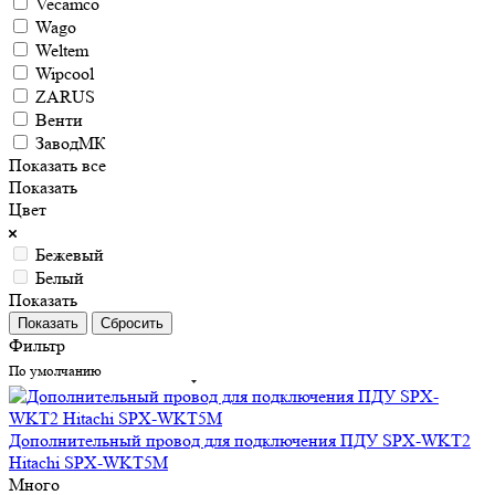
Vecamco
Wago
Weltem
Wipcool
ZARUS
Венти
ЗаводМК
Показать все
Показать
Цвет
Бежевый
Белый
Показать
Сбросить
Фильтр
По умолчанию
Дополнительный провод для подключения ПДУ SPX-WKT2
Hitachi SPX-WKT5M
Много