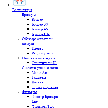
Вентиляция
Бризеры
Бризер
Бризер 3S
Бризер 4S
Бризер Lite
Обеззараживатели
воздуха
Клевер
Рециркулятор
Очистители воздуха
Очистители IQ
Система умного дома
Magic Air
Гаджеты
Датчик
Терморегулятор
Фильтры
Фильтр Бризера
Lite
Фильтры Tion