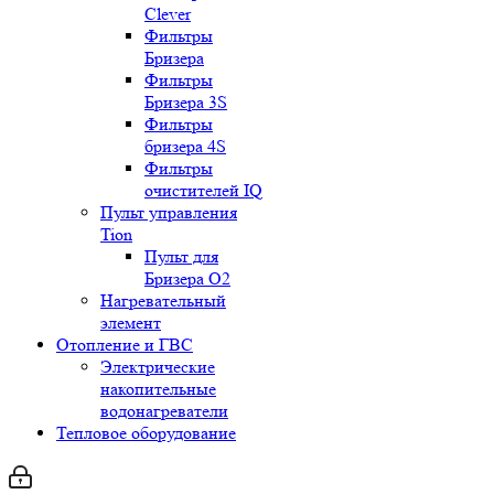
Clever
Фильтры
Бризера
Фильтры
Бризера 3S
Фильтры
бризера 4S
Фильтры
очистителей IQ
Пульт управления
Tion
Пульт для
Бризера O2
Нагревательный
элемент
Отопление и ГВС
Электрические
накопительные
водонагреватели
Тепловое оборудование