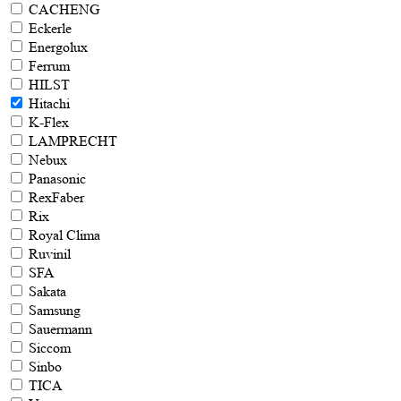
CACHENG
Eckerle
Energolux
Ferrum
HILST
Hitachi
K-Flex
LAMPRECHT
Nebux
Panasonic
RexFaber
Rix
Royal Clima
Ruvinil
SFA
Sakata
Samsung
Sauermann
Siccom
Sinbo
TICA