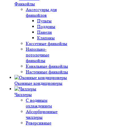
Фанкойлы
Аксессуары для
фанкойлов
Пульты
Поддоны
Панели
Клапаны
Кассетные фанкойлы
Напольно-
потолочные
фанкойлы
Канальные фанкойлы
Настенные фанкойлы
Оконные кондиционеры
Чиллеры
С водяным
охлаждением
Абсорбционные
чиллеры
Реверсивные