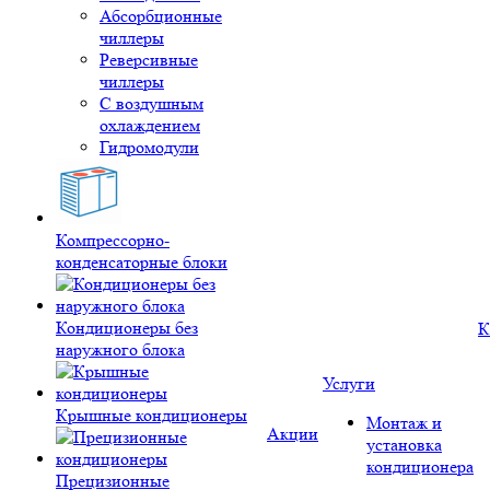
Абсорбционные
чиллеры
Реверсивные
чиллеры
С воздушным
охлаждением
Гидромодули
Компрессорно-
конденсаторные блоки
Кондиционеры без
К
наружного блока
Услуги
Крышные кондиционеры
Монтаж и
Акции
установка
кондиционера
Прецизионные