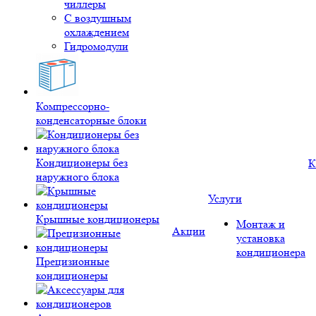
чиллеры
С воздушным
охлаждением
Гидромодули
Компрессорно-
конденсаторные блоки
Кондиционеры без
К
наружного блока
Услуги
Крышные кондиционеры
Монтаж и
Акции
установка
кондиционера
Прецизионные
кондиционеры