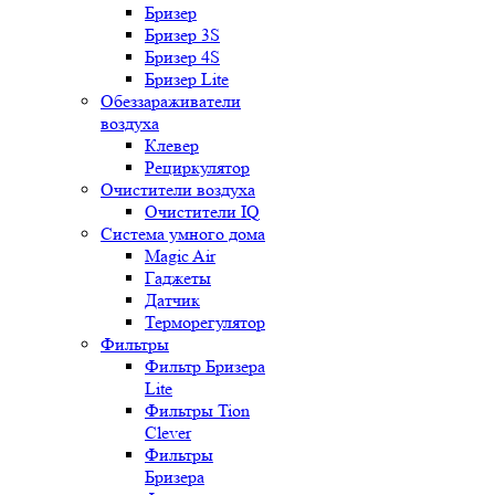
Бризер
Бризер 3S
Бризер 4S
Бризер Lite
Обеззараживатели
воздуха
Клевер
Рециркулятор
Очистители воздуха
Очистители IQ
Система умного дома
Magic Air
Гаджеты
Датчик
Терморегулятор
Фильтры
Фильтр Бризера
Lite
Фильтры Tion
Clever
Фильтры
Бризера