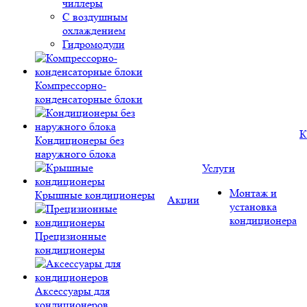
чиллеры
С воздушным
охлаждением
Гидромодули
Компрессорно-
конденсаторные блоки
К
Кондиционеры без
наружного блока
Услуги
Монтаж и
Крышные кондиционеры
Акции
установка
кондиционера
Прецизионные
кондиционеры
Аксессуары для
кондиционеров