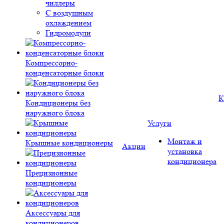
чиллеры
С воздушным
охлаждением
Гидромодули
Компрессорно-
конденсаторные блоки
К
Кондиционеры без
наружного блока
Услуги
Монтаж и
Крышные кондиционеры
Акции
установка
кондиционера
Прецизионные
кондиционеры
Аксессуары для
кондиционеров