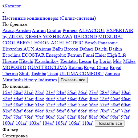
Каталог
-
Настенные кондиционеры (Сплит-системы)
По брендам:
Aurus
Amston
Aurum
Coolup
Primera
ALFACOOL
EXPERTAIR
by ZILON
XIGMA
YOSHIKAWA
DAICOND
MITSUDAI
СOOLBERG
LEGION
AC ELECTRIC
Bosch
Panasonic
Electrolux
AUX
Axioma
Ballu
Breeon
Dahaci
Daichi
Daikin
Ecoclima
ECOSTAR
Energolux
Ferrum
Funai
Haier
High Life
Hisense
Hitachi
Kalashnikov
Kentatsu
Lessar
Lg
Loriot
Mdv
Midea
МОРОЗКО
QUATTROCLIMA
Roland
Royal Clima
Royal
Thermo
Shuft
Toshiba
Tosot
ULTIMA COMFORT
Zanussi
Mitsubishi Heavy Industries
Показать все
По площади:
15м²
20м²
21м²
22м²
23м²
24м²
25м²
26м²
27м²
28м²
29м²
30м²
32м²
33м²
34м²
35м²
36м²
37м²
38м²
39м²
40м²
42м²
45м²
46м²
47м²
48м²
50м²
51м²
52м²
53м²
54м²
55м²
56м²
57м²
58м²
60м²
61м²
62м²
63м²
64м²
65м²
66м²
67м²
68м²
69м²
70м²
71м²
72м²
73м²
75м²
76м²
79м²
80м²
81м²
82м²
85м²
88м²
90м²
95м²
97м²
100м²
101м²
103м²
104м²
105м²
106м²
110м²
Показать все
Фильтр:
Сортировка