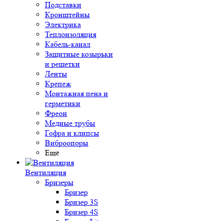
Подставки
Кронштейны
Электрика
Теплоизоляция
Кабель-канал
Защитные козырьки
и решетки
Ленты
Крепеж
Монтажная пена и
герметики
Фреон
Медные трубы
Гофра и клипсы
Виброопоры
Ещё
Вентиляция
Бризеры
Бризер
Бризер 3S
Бризер 4S