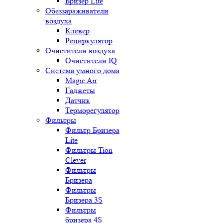
Бризер Lite
Обеззараживатели
воздуха
Клевер
Рециркулятор
Очистители воздуха
Очистители IQ
Система умного дома
Magic Air
Гаджеты
Датчик
Терморегулятор
Фильтры
Фильтр Бризера
Lite
Фильтры Tion
Clever
Фильтры
Бризера
Фильтры
Бризера 3S
Фильтры
бризера 4S