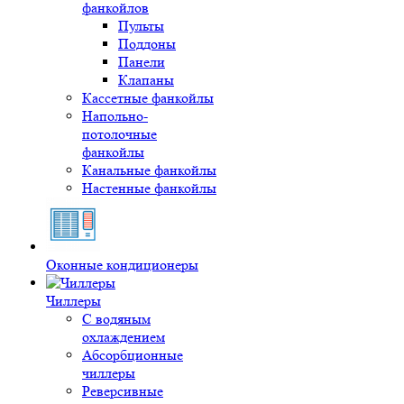
фанкойлов
Пульты
Поддоны
Панели
Клапаны
Кассетные фанкойлы
Напольно-
потолочные
фанкойлы
Канальные фанкойлы
Настенные фанкойлы
Оконные кондиционеры
Чиллеры
С водяным
охлаждением
Абсорбционные
чиллеры
Реверсивные