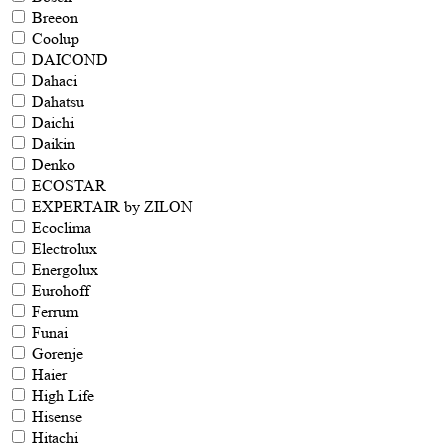
Breeon
Coolup
DAICOND
Dahaci
Dahatsu
Daichi
Daikin
Denko
ECOSTAR
EXPERTAIR by ZILON
Ecoclima
Electrolux
Energolux
Eurohoff
Ferrum
Funai
Gorenje
Haier
High Life
Hisense
Hitachi