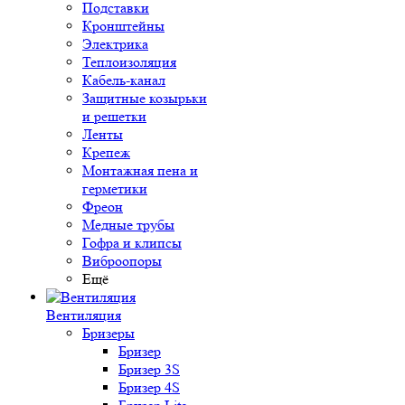
Подставки
Кронштейны
Электрика
Теплоизоляция
Кабель-канал
Защитные козырьки
и решетки
Ленты
Крепеж
Монтажная пена и
герметики
Фреон
Медные трубы
Гофра и клипсы
Виброопоры
Ещё
Вентиляция
Бризеры
Бризер
Бризер 3S
Бризер 4S