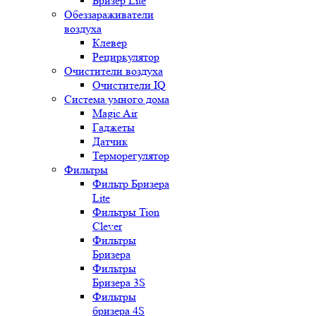
Бризер Lite
Обеззараживатели
воздуха
Клевер
Рециркулятор
Очистители воздуха
Очистители IQ
Система умного дома
Magic Air
Гаджеты
Датчик
Терморегулятор
Фильтры
Фильтр Бризера
Lite
Фильтры Tion
Clever
Фильтры
Бризера
Фильтры
Бризера 3S
Фильтры
бризера 4S