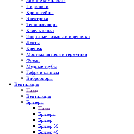
Зимние комплекты
Подставки
Кронштейны
Электрика
Теплоизоляция
Кабель-канал
Защитные козырьки и решетки
Ленты
Крепеж
Монтажная пена и герметики
Фреон
Медные трубы
Гофра и клипсы
Виброопоры
Вентиляция
Назад
Вентиляция
Бризеры
Назад
Бризеры
Бризер
Бризер 3S
Бризер 4S