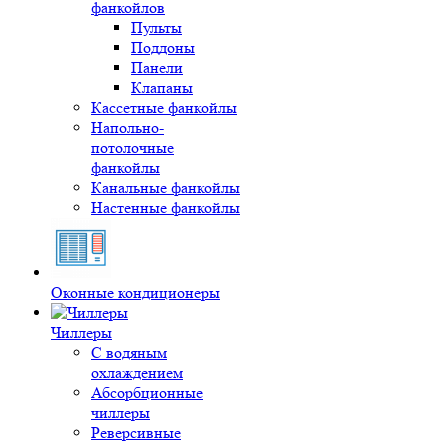
фанкойлов
Пульты
Поддоны
Панели
Клапаны
Кассетные фанкойлы
Напольно-
потолочные
фанкойлы
Канальные фанкойлы
Настенные фанкойлы
Оконные кондиционеры
Чиллеры
С водяным
охлаждением
Абсорбционные
чиллеры
Реверсивные