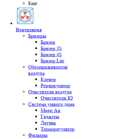
Ещё
Вентиляция
Бризеры
Бризер
Бризер 3S
Бризер 4S
Бризер Lite
Обеззараживатели
воздуха
Клевер
Рециркулятор
Очистители воздуха
Очистители IQ
Система умного дома
Magic Air
Гаджеты
Датчик
Терморегулятор
Фильтры