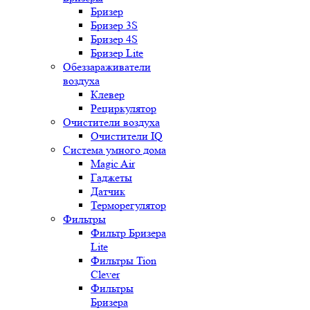
Бризер
Бризер 3S
Бризер 4S
Бризер Lite
Обеззараживатели
воздуха
Клевер
Рециркулятор
Очистители воздуха
Очистители IQ
Система умного дома
Magic Air
Гаджеты
Датчик
Терморегулятор
Фильтры
Фильтр Бризера
Lite
Фильтры Tion
Clever
Фильтры
Бризера