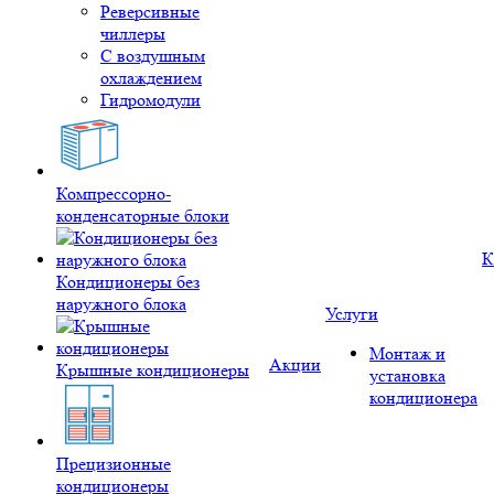
Реверсивные
чиллеры
С воздушным
охлаждением
Гидромодули
Компрессорно-
конденсаторные блоки
К
Кондиционеры без
наружного блока
Услуги
Монтаж и
Акции
Крышные кондиционеры
установка
кондиционера
Прецизионные
кондиционеры