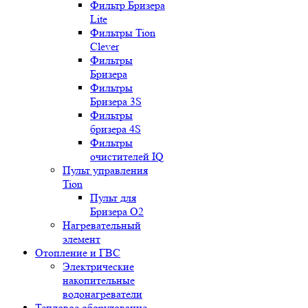
Фильтр Бризера
Lite
Фильтры Tion
Clever
Фильтры
Бризера
Фильтры
Бризера 3S
Фильтры
бризера 4S
Фильтры
очистителей IQ
Пульт управления
Tion
Пульт для
Бризера O2
Нагревательный
элемент
Отопление и ГВС
Электрические
накопительные
водонагреватели
Тепловое оборудование