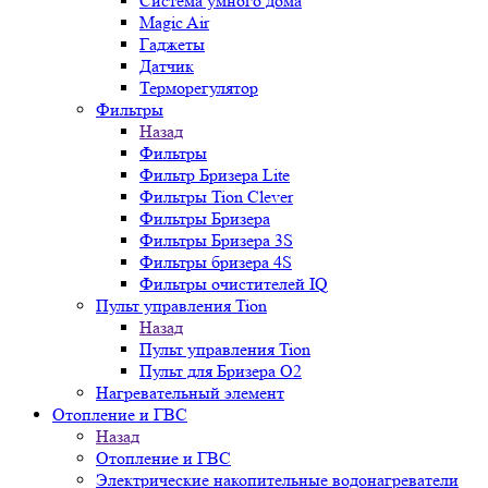
Система умного дома
Magic Air
Гаджеты
Датчик
Терморегулятор
Фильтры
Назад
Фильтры
Фильтр Бризера Lite
Фильтры Tion Clever
Фильтры Бризера
Фильтры Бризера 3S
Фильтры бризера 4S
Фильтры очистителей IQ
Пульт управления Tion
Назад
Пульт управления Tion
Пульт для Бризера O2
Нагревательный элемент
Отопление и ГВС
Назад
Отопление и ГВС
Электрические накопительные водонагреватели