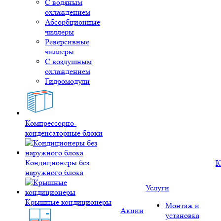
С водяным
охлаждением
Абсорбционные
чиллеры
Реверсивные
чиллеры
С воздушным
охлаждением
Гидромодули
Компрессорно-
конденсаторные блоки
Кондиционеры без
К
наружного блока
Услуги
Крышные кондиционеры
Монтаж и
Акции
установка