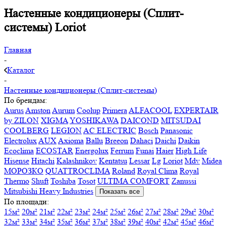
Настенные кондиционеры (Сплит-
системы) Loriot
Главная
-
Каталог
-
Настенные кондиционеры (Сплит-системы)
По брендам:
Aurus
Amston
Aurum
Coolup
Primera
ALFACOOL
EXPERTAIR
by ZILON
XIGMA
YOSHIKAWA
DAICOND
MITSUDAI
СOOLBERG
LEGION
AC ELECTRIC
Bosch
Panasonic
Electrolux
AUX
Axioma
Ballu
Breeon
Dahaci
Daichi
Daikin
Ecoclima
ECOSTAR
Energolux
Ferrum
Funai
Haier
High Life
Hisense
Hitachi
Kalashnikov
Kentatsu
Lessar
Lg
Loriot
Mdv
Midea
МОРОЗКО
QUATTROCLIMA
Roland
Royal Clima
Royal
Thermo
Shuft
Toshiba
Tosot
ULTIMA COMFORT
Zanussi
Mitsubishi Heavy Industries
Показать все
По площади:
15м²
20м²
21м²
22м²
23м²
24м²
25м²
26м²
27м²
28м²
29м²
30м²
32м²
33м²
34м²
35м²
36м²
37м²
38м²
39м²
40м²
42м²
45м²
46м²