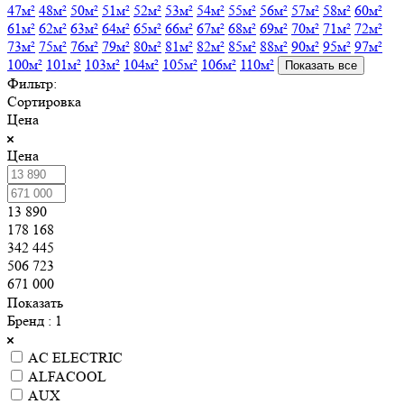
47м²
48м²
50м²
51м²
52м²
53м²
54м²
55м²
56м²
57м²
58м²
60м²
61м²
62м²
63м²
64м²
65м²
66м²
67м²
68м²
69м²
70м²
71м²
72м²
73м²
75м²
76м²
79м²
80м²
81м²
82м²
85м²
88м²
90м²
95м²
97м²
100м²
101м²
103м²
104м²
105м²
106м²
110м²
Показать все
Фильтр:
Сортировка
Цена
Цена
13 890
178 168
342 445
506 723
671 000
Показать
Бренд
: 1
AC ELECTRIC
ALFACOOL
AUX