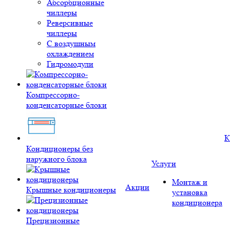
Абсорбционные
чиллеры
Реверсивные
чиллеры
С воздушным
охлаждением
Гидромодули
Компрессорно-
конденсаторные блоки
К
Кондиционеры без
наружного блока
Услуги
Монтаж и
Акции
Крышные кондиционеры
установка
кондиционера
Прецизионные