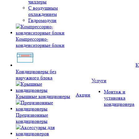
чиллеры
С воздушным
охлаждением
Гидромодули
Компрессорно-
конденсаторные блоки
К
Кондиционеры без
наружного блока
Услуги
Монтаж и
Акции
Крышные кондиционеры
установка
кондиционера
Прецизионные
кондиционеры