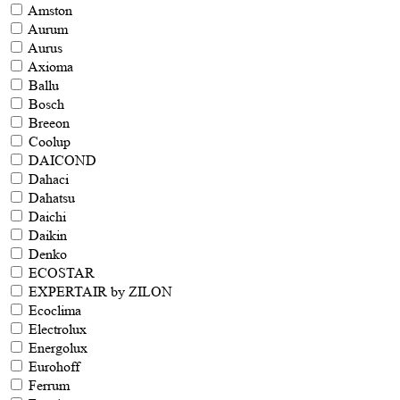
Amston
Aurum
Aurus
Axioma
Ballu
Bosch
Breeon
Coolup
DAICOND
Dahaci
Dahatsu
Daichi
Daikin
Denko
ECOSTAR
EXPERTAIR by ZILON
Ecoclima
Electrolux
Energolux
Eurohoff
Ferrum