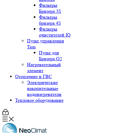
Фильтры
Бризера 3S
Фильтры
бризера 4S
Фильтры
очистителей IQ
Пульт управления
Tion
Пульт для
Бризера O2
Нагревательный
элемент
Отопление и ГВС
Электрические
накопительные
водонагреватели
Тепловое оборудование