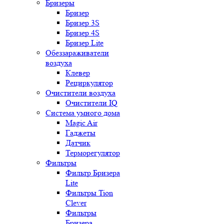
Бризеры
Бризер
Бризер 3S
Бризер 4S
Бризер Lite
Обеззараживатели
воздуха
Клевер
Рециркулятор
Очистители воздуха
Очистители IQ
Система умного дома
Magic Air
Гаджеты
Датчик
Терморегулятор
Фильтры
Фильтр Бризера
Lite
Фильтры Tion
Clever
Фильтры
Бризера