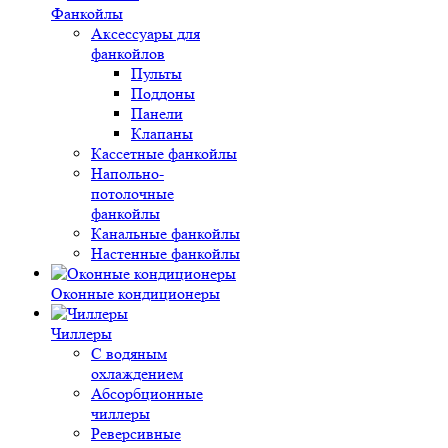
Фанкойлы
Аксессуары для
фанкойлов
Пульты
Поддоны
Панели
Клапаны
Кассетные фанкойлы
Напольно-
потолочные
фанкойлы
Канальные фанкойлы
Настенные фанкойлы
Оконные кондиционеры
Чиллеры
С водяным
охлаждением
Абсорбционные
чиллеры
Реверсивные