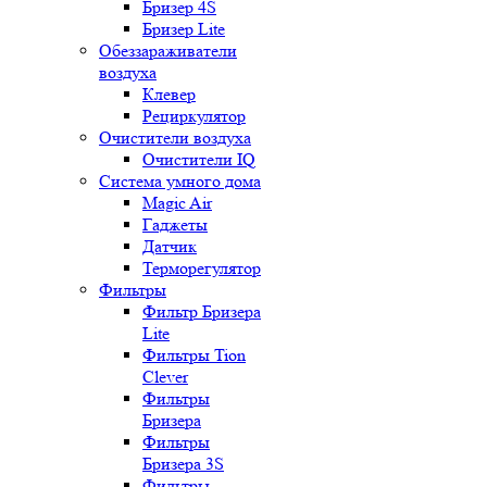
Бризер 4S
Бризер Lite
Обеззараживатели
воздуха
Клевер
Рециркулятор
Очистители воздуха
Очистители IQ
Система умного дома
Magic Air
Гаджеты
Датчик
Терморегулятор
Фильтры
Фильтр Бризера
Lite
Фильтры Tion
Clever
Фильтры
Бризера
Фильтры
Бризера 3S
Фильтры