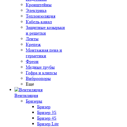
Кронштейны
Электрика
Теплоизоляция
Кабель-канал
Защитные козырьки
и решетки
Ленты
Крепеж
Монтажная пена и
герметики
Фреон
Медные трубы
Гофра и клипсы
Виброопоры
Ещё
Вентиляция
Бризеры
Бризер
Бризер 3S
Бризер 4S
Бризер Lite