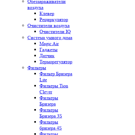
Обеззараживатели
воздуха
Клевер
Рециркулятор
Очистители воздуха
Очистители IQ
Система умного дома
Magic Air
Гаджеты
Датчик
Терморегулятор
Фильтры
Фильтр Бризера
Lite
Фильтры Tion
Clever
Фильтры
Бризера
Фильтры
Бризера 3S
Фильтры
бризера 4S
Фильтры