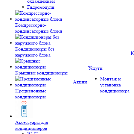
охлаждением
Гидромодули
Компрессорно-
конденсаторные блоки
Кондиционеры без
К
наружного блока
Услуги
Крышные кондиционеры
Монтаж и
Акции
установка
Прецизионные
кондиционера
кондиционеры
Аксессуары для
кондиционеров