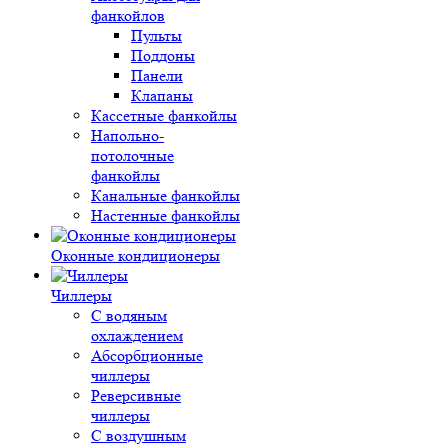
фанкойлов
Пульты
Поддоны
Панели
Клапаны
Кассетные фанкойлы
Напольно-
потолочные
фанкойлы
Канальные фанкойлы
Настенные фанкойлы
Оконные кондиционеры
Чиллеры
С водяным
охлаждением
Абсорбционные
чиллеры
Реверсивные
чиллеры
С воздушным