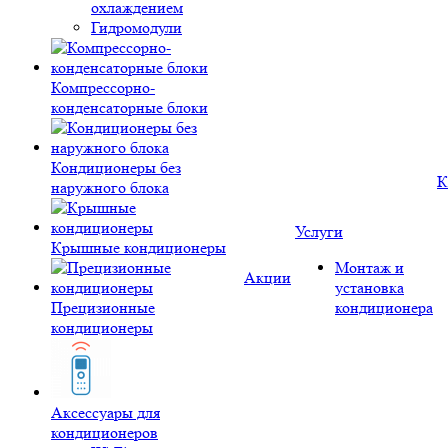
охлаждением
Гидромодули
Компрессорно-
конденсаторные блоки
Кондиционеры без
К
наружного блока
Услуги
Крышные кондиционеры
Монтаж и
Акции
установка
Прецизионные
кондиционера
кондиционеры
Аксессуары для
кондиционеров