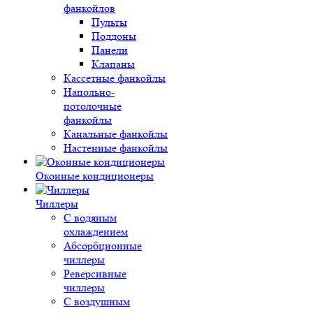
фанкойлов
Пульты
Поддоны
Панели
Клапаны
Кассетные фанкойлы
Напольно-
потолочные
фанкойлы
Канальные фанкойлы
Настенные фанкойлы
Оконные кондиционеры
Чиллеры
С водяным
охлаждением
Абсорбционные
чиллеры
Реверсивные
чиллеры
С воздушным