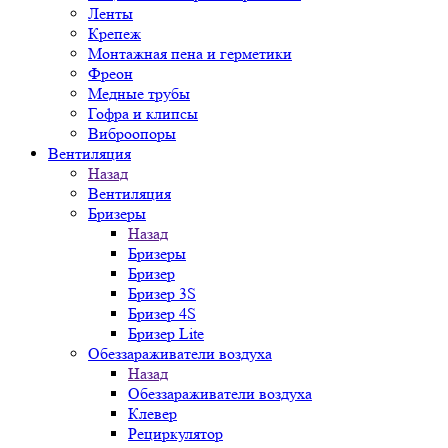
Ленты
Крепеж
Монтажная пена и герметики
Фреон
Медные трубы
Гофра и клипсы
Виброопоры
Вентиляция
Назад
Вентиляция
Бризеры
Назад
Бризеры
Бризер
Бризер 3S
Бризер 4S
Бризер Lite
Обеззараживатели воздуха
Назад
Обеззараживатели воздуха
Клевер
Рециркулятор