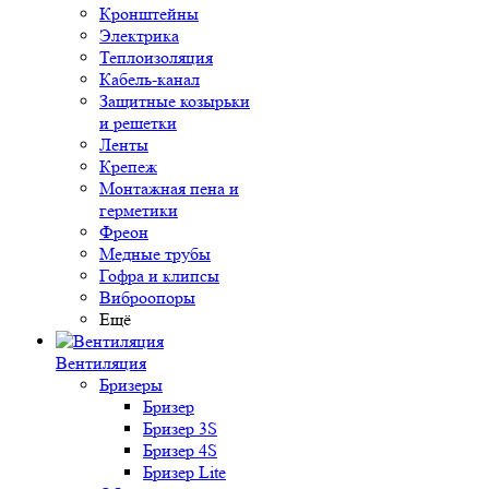
Кронштейны
Электрика
Теплоизоляция
Кабель-канал
Защитные козырьки
и решетки
Ленты
Крепеж
Монтажная пена и
герметики
Фреон
Медные трубы
Гофра и клипсы
Виброопоры
Ещё
Вентиляция
Бризеры
Бризер
Бризер 3S
Бризер 4S
Бризер Lite