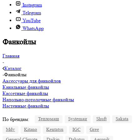
Instagram
Telegram
YouTube
WhatsApp
Фанкойлы
Главная
-
Каталог
-
Фанкойлы
Аксессуары для фанкойлов
Канальные фанкойлы
Кассетные фанкойлы
Напольно-потолочные фанкойлы
Настенные фанкойлы
По брендам:
Тепломаш
Systemair
Shuft
Sakata
Mdv
Kitano
Kentatsu
IGC
Gree
General Climate
Daikin
Dahatsu
Aeronik