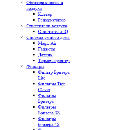
Обеззараживатели
воздуха
Клевер
Рециркулятор
Очистители воздуха
Очистители IQ
Система умного дома
Magic Air
Гаджеты
Датчик
Терморегулятор
Фильтры
Фильтр Бризера
Lite
Фильтры Tion
Clever
Фильтры
Бризера
Фильтры
Бризера 3S
Фильтры
бризера 4S