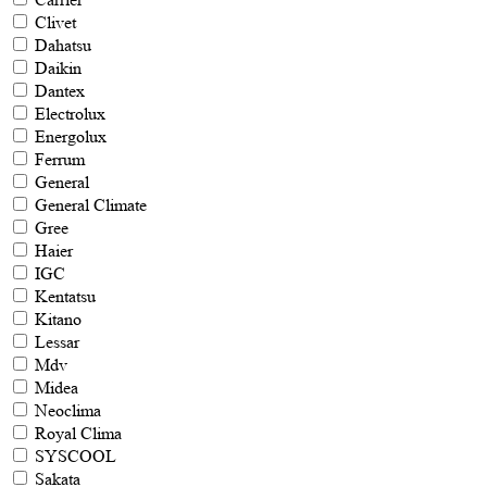
Clivet
Dahatsu
Daikin
Dantex
Electrolux
Energolux
Ferrum
General
General Climate
Gree
Haier
IGC
Kentatsu
Kitano
Lessar
Mdv
Midea
Neoclima
Royal Clima
SYSCOOL
Sakata