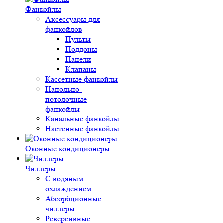
Фанкойлы
Аксессуары для
фанкойлов
Пульты
Поддоны
Панели
Клапаны
Кассетные фанкойлы
Напольно-
потолочные
фанкойлы
Канальные фанкойлы
Настенные фанкойлы
Оконные кондиционеры
Чиллеры
С водяным
охлаждением
Абсорбционные
чиллеры
Реверсивные