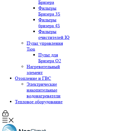
Бризера
Фильтры
Бризера 3S
Фильтры
бризера 4S
Фильтры
очистителей IQ
Пульт управления
Tion
Пульт для
Бризера O2
Нагревательный
элемент
Отопление и ГВС
Электрические
накопительные
водонагреватели
Тепловое оборудование