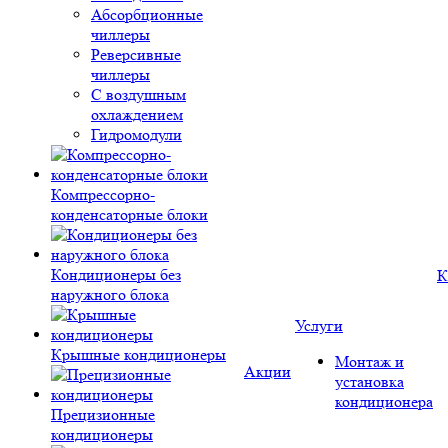
Абсорбционные
чиллеры
Реверсивные
чиллеры
С воздушным
охлаждением
Гидромодули
Компрессорно-
конденсаторные блоки
Кондиционеры без
К
наружного блока
Услуги
Крышные кондиционеры
Монтаж и
Акции
установка
кондиционера
Прецизионные
кондиционеры