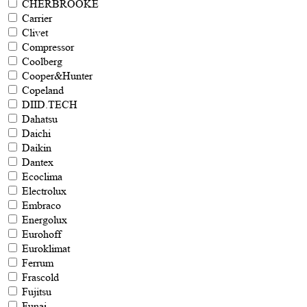
CHERBROOKE
Carrier
Clivet
Compressor
Coolberg
Cooper&Hunter
Copeland
DIID.TECH
Dahatsu
Daichi
Daikin
Dantex
Ecoclima
Electrolux
Embraco
Energolux
Eurohoff
Euroklimat
Ferrum
Frascold
Fujitsu
Funai