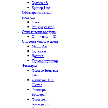
Бризер 4S
Бризер Lite
Обеззараживатели
воздуха
Клевер
Рециркулятор
Очистители воздуха
Очистители IQ
Система умного дома
Magic Air
Гаджеты
Датчик
Терморегулятор
Фильтры
Фильтр Бризера
Lite
Фильтры Tion
Clever
Фильтры
Бризера
Фильтры
Бризера 3S