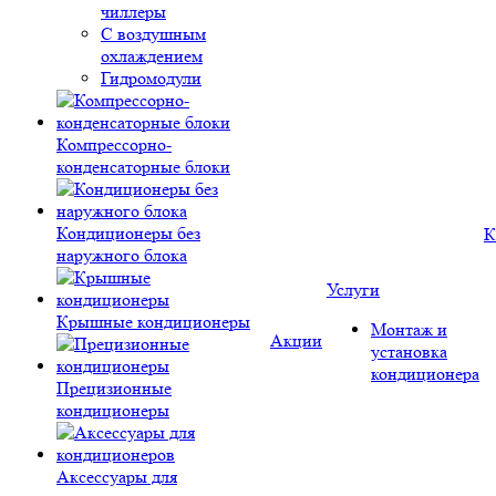
чиллеры
С воздушным
охлаждением
Гидромодули
Компрессорно-
конденсаторные блоки
Кондиционеры без
К
наружного блока
Услуги
Крышные кондиционеры
Монтаж и
Акции
установка
кондиционера
Прецизионные
кондиционеры
Аксессуары для