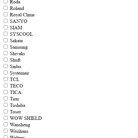
Roda
Roland
Royal Clima
SANYO
SIAM
SYSCOOL
Sakata
Samsung
Shivaki
Shuft
Sinbo
Systemair
TCL
TECO
TICA
Tion
Toshiba
Tosot
WOW SHIELD
Wansheng
Weishans
Weltem