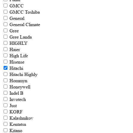
GMCC
GMCC Toshiba
General
General Climate
Gree
Gree Landa
HIGHLY
Haier
High Life
Hisense
Hitachi
Hitachi Highly
Hommyn
Honeywell
Indel B
Invotech
Just
KORF
Kalashnikov
Kentatsu
Kitano