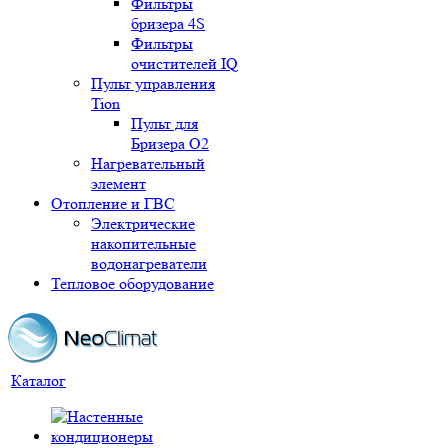
Фильтры
бризера 4S
Фильтры
очистителей IQ
Пульт управления
Tion
Пульт для
Бризера O2
Нагревательный
элемент
Отопление и ГВС
Электрические
накопительные
водонагреватели
Тепловое оборудование
Каталог