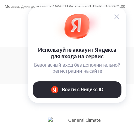
Москва, Дмитровское ш. 163А, ТЦ Рио, этаж -1; Пн-Вс: 10:00-21:00