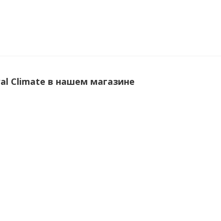
al Climate в нашем магазине
te GASC-G035HWN1
General Climate GASC-G130HWN1