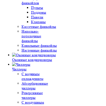
фанкойлов
Пульты
Поддоны
Панели
Клапаны
Кассетные фанкойлы
Напольно-
потолочные
фанкойлы
Канальные фанкойлы
Настенные фанкойлы
Оконные кондиционеры
Чиллеры
С водяным
охлаждением
Абсорбционные
чиллеры
Реверсивные
чиллеры
С воздушным