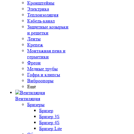
Кронштейны
Электрика
Теплоизоляция
Кабель-канал
Защитные козырьки
и решетки
Ленты
Крепеж
Монтажная пена и
герметики
Фреон
Медные трубы
Гофра и клипсы
Виброопоры
Ещё
Вентиляция
Бризеры
Бризер
Бризер 3S
Бризер 4S
Бризер Lite