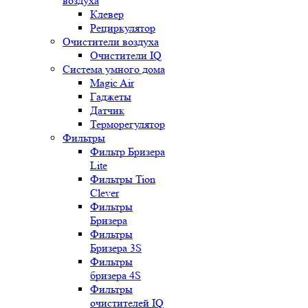
воздуха
Клевер
Рециркулятор
Очистители воздуха
Очистители IQ
Система умного дома
Magic Air
Гаджеты
Датчик
Терморегулятор
Фильтры
Фильтр Бризера
Lite
Фильтры Tion
Clever
Фильтры
Бризера
Фильтры
Бризера 3S
Фильтры
бризера 4S
Фильтры
очистителей IQ