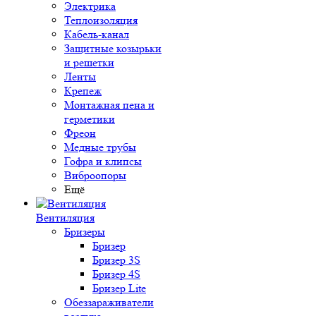
Электрика
Теплоизоляция
Кабель-канал
Защитные козырьки
и решетки
Ленты
Крепеж
Монтажная пена и
герметики
Фреон
Медные трубы
Гофра и клипсы
Виброопоры
Ещё
Вентиляция
Бризеры
Бризер
Бризер 3S
Бризер 4S
Бризер Lite
Обеззараживатели