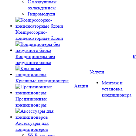
С воздушным
охлаждением
Гидромодули
Компрессорно-
конденсаторные блоки
Кондиционеры без
К
наружного блока
Услуги
Крышные кондиционеры
Монтаж и
Акции
установка
кондиционера
Прецизионные
кондиционеры
Аксессуары для
кондиционеров
Wi-Fi модули