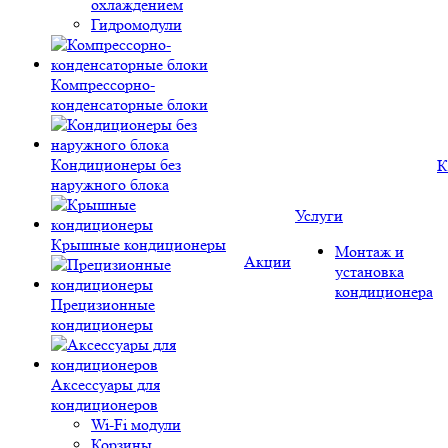
охлаждением
Гидромодули
Компрессорно-
конденсаторные блоки
Кондиционеры без
К
наружного блока
Услуги
Крышные кондиционеры
Монтаж и
Акции
установка
кондиционера
Прецизионные
кондиционеры
Аксессуары для
кондиционеров
Wi-Fi модули
Корзины