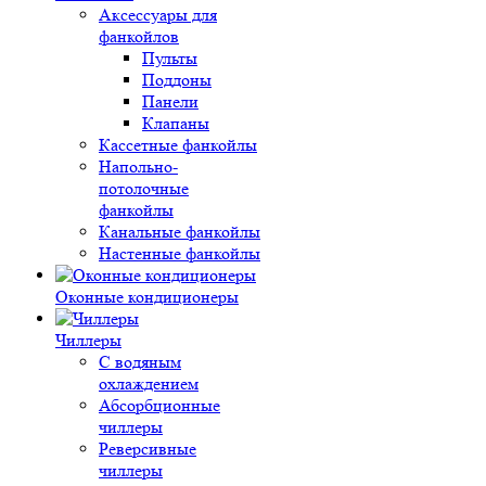
Аксессуары для
фанкойлов
Пульты
Поддоны
Панели
Клапаны
Кассетные фанкойлы
Напольно-
потолочные
фанкойлы
Канальные фанкойлы
Настенные фанкойлы
Оконные кондиционеры
Чиллеры
С водяным
охлаждением
Абсорбционные
чиллеры
Реверсивные
чиллеры