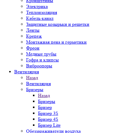
Кронштейны
Электрика
Теплоизоляция
Кабель-канал
Защитные козырьки и решетки
Ленты
Крепеж
Монтажная пена и герметики
Фреон
Медные трубы
Гофра и клипсы
Виброопоры
Вентиляция
Назад
Вентиляция
Бризеры
Назад
Бризеры
Бризер
Бризер 3S
Бризер 4S
Бризер Lite
Обеззараживатели воздуха