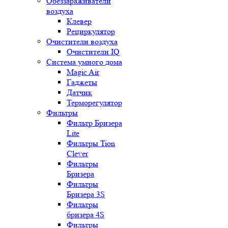
Обеззараживатели
воздуха
Клевер
Рециркулятор
Очистители воздуха
Очистители IQ
Система умного дома
Magic Air
Гаджеты
Датчик
Терморегулятор
Фильтры
Фильтр Бризера
Lite
Фильтры Tion
Clever
Фильтры
Бризера
Фильтры
Бризера 3S
Фильтры
бризера 4S
Фильтры