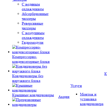
С водяным
охлаждением
Абсорбционные
чиллеры
Реверсивные
чиллеры
С воздушным
охлаждением
Гидромодули
Компрессорно-
конденсаторные блоки
К
Кондиционеры без
наружного блока
Услуги
Монтаж и
Крышные кондиционеры
Акции
установка
кондиционера