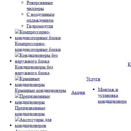
Реверсивные
чиллеры
С воздушным
охлаждением
Гидромодули
Компрессорно-
конденсаторные блоки
К
Кондиционеры без
наружного блока
Услуги
Монтаж и
Крышные кондиционеры
Акции
установка
кондиционера
Прецизионные
кондиционеры