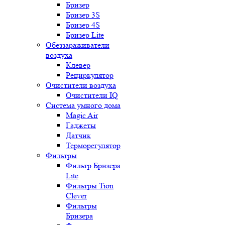
Бризер
Бризер 3S
Бризер 4S
Бризер Lite
Обеззараживатели
воздуха
Клевер
Рециркулятор
Очистители воздуха
Очистители IQ
Система умного дома
Magic Air
Гаджеты
Датчик
Терморегулятор
Фильтры
Фильтр Бризера
Lite
Фильтры Tion
Clever
Фильтры
Бризера