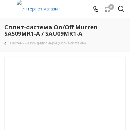
0
Сплит-система On/Off Murren
SAS09MR1-A / SAU09MR1-A
Настенные кондиционеры (Сплит-системы)