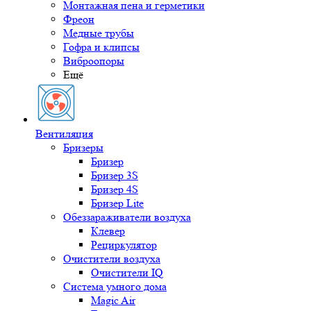
Монтажная пена и герметики
Фреон
Медные трубы
Гофра и клипсы
Виброопоры
Ещё
Вентиляция
Бризеры
Бризер
Бризер 3S
Бризер 4S
Бризер Lite
Обеззараживатели воздуха
Клевер
Рециркулятор
Очистители воздуха
Очистители IQ
Система умного дома
Magic Air