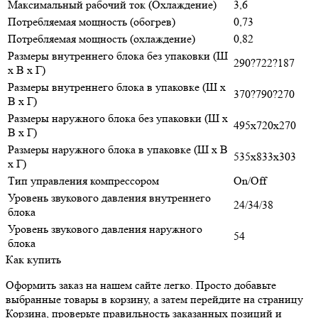
Максимальный рабочий ток (Охлаждение)
3,6
Потребляемая мощность (обогрев)
0,73
Потребляемая мощность (охлаждение)
0,82
Размеры внутреннего блока без упаковки (Ш
290?722?187
х В х Г)
Размеры внутреннего блока в упаковке (Ш х
370?790?270
В х Г)
Размеры наружного блока без упаковки (Ш х
495х720x270
В х Г)
Размеры наружного блока в упаковке (Ш х В
535х833x303
х Г)
Тип управления компрессором
On/Off
Уровень звукового давления внутреннего
24/34/38
блока
Уровень звукового давления наружного
54
блока
Как купить
Оформить заказ на нашем сайте легко. Просто добавьте
выбранные товары в корзину, а затем перейдите на страницу
Корзина, проверьте правильность заказанных позиций и