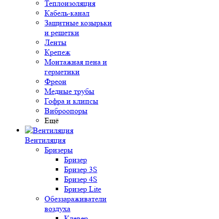
Теплоизоляция
Кабель-канал
Защитные козырьки
и решетки
Ленты
Крепеж
Монтажная пена и
герметики
Фреон
Медные трубы
Гофра и клипсы
Виброопоры
Ещё
Вентиляция
Бризеры
Бризер
Бризер 3S
Бризер 4S
Бризер Lite
Обеззараживатели
воздуха
Клевер