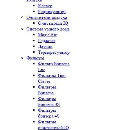
Клевер
Рециркулятор
Очистители воздуха
Очистители IQ
Система умного дома
Magic Air
Гаджеты
Датчик
Терморегулятор
Фильтры
Фильтр Бризера
Lite
Фильтры Tion
Clever
Фильтры
Бризера
Фильтры
Бризера 3S
Фильтры
бризера 4S
Фильтры
очистителей IQ