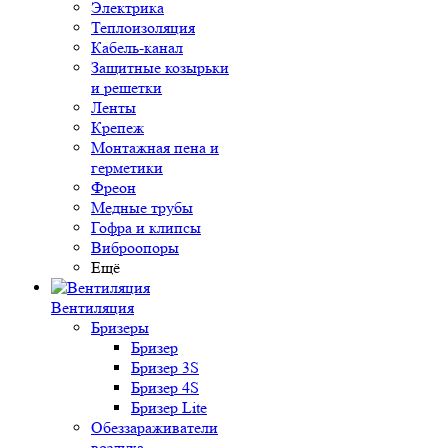
Электрика
Теплоизоляция
Кабель-канал
Защитные козырьки
и решетки
Ленты
Крепеж
Монтажная пена и
герметики
Фреон
Медные трубы
Гофра и клипсы
Виброопоры
Ещё
Вентиляция
Бризеры
Бризер
Бризер 3S
Бризер 4S
Бризер Lite
Обеззараживатели
воздуха