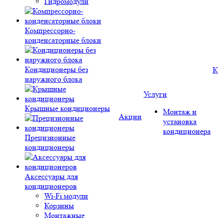
Гидромодули
Компрессорно-
конденсаторные блоки
Кондиционеры без
К
наружного блока
Услуги
Крышные кондиционеры
Монтаж и
Акции
установка
кондиционера
Прецизионные
кондиционеры
Аксессуары для
кондиционеров
Wi-Fi модули
Корзины
Монтажные