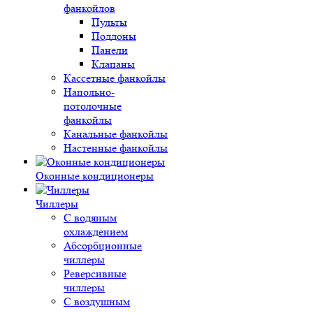
фанкойлов
Пульты
Поддоны
Панели
Клапаны
Кассетные фанкойлы
Напольно-
потолочные
фанкойлы
Канальные фанкойлы
Настенные фанкойлы
Оконные кондиционеры
Чиллеры
С водяным
охлаждением
Абсорбционные
чиллеры
Реверсивные
чиллеры
С воздушным