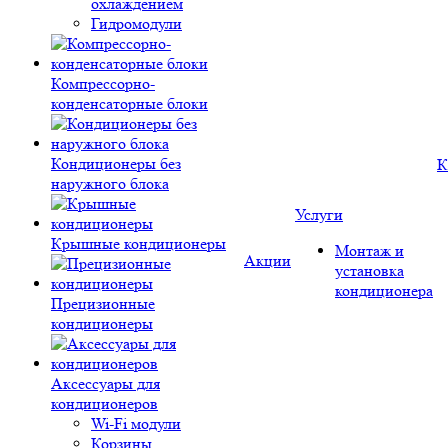
охлаждением
Гидромодули
Компрессорно-
конденсаторные блоки
Кондиционеры без
К
наружного блока
Услуги
Крышные кондиционеры
Монтаж и
Акции
установка
кондиционера
Прецизионные
кондиционеры
Аксессуары для
кондиционеров
Wi-Fi модули
Корзины