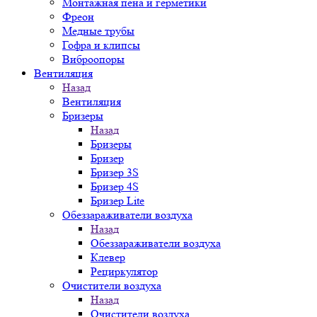
Монтажная пена и герметики
Фреон
Медные трубы
Гофра и клипсы
Виброопоры
Вентиляция
Назад
Вентиляция
Бризеры
Назад
Бризеры
Бризер
Бризер 3S
Бризер 4S
Бризер Lite
Обеззараживатели воздуха
Назад
Обеззараживатели воздуха
Клевер
Рециркулятор
Очистители воздуха
Назад
Очистители воздуха