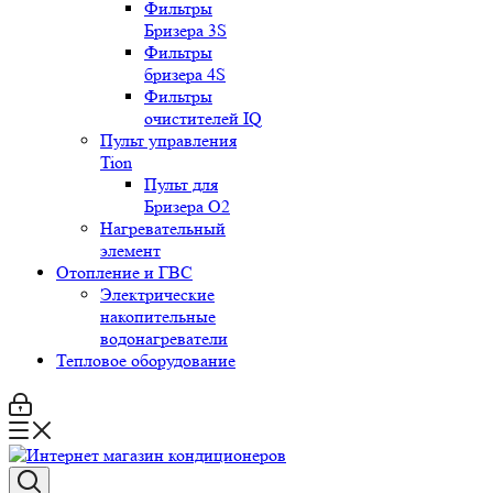
Фильтры
Бризера 3S
Фильтры
бризера 4S
Фильтры
очистителей IQ
Пульт управления
Tion
Пульт для
Бризера O2
Нагревательный
элемент
Отопление и ГВС
Электрические
накопительные
водонагреватели
Тепловое оборудование