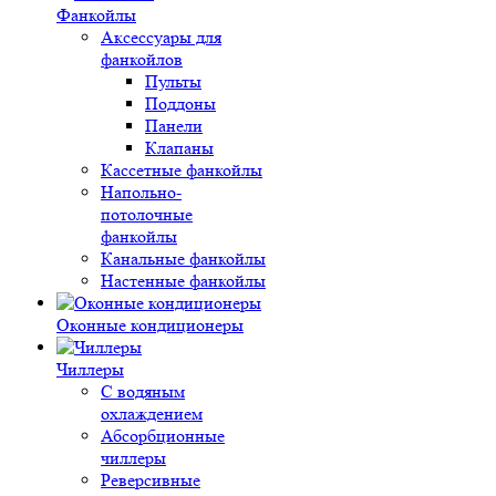
Фанкойлы
Аксессуары для
фанкойлов
Пульты
Поддоны
Панели
Клапаны
Кассетные фанкойлы
Напольно-
потолочные
фанкойлы
Канальные фанкойлы
Настенные фанкойлы
Оконные кондиционеры
Чиллеры
С водяным
охлаждением
Абсорбционные
чиллеры
Реверсивные