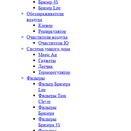
Бризер 4S
Бризер Lite
Обеззараживатели
воздуха
Клевер
Рециркулятор
Очистители воздуха
Очистители IQ
Система умного дома
Magic Air
Гаджеты
Датчик
Терморегулятор
Фильтры
Фильтр Бризера
Lite
Фильтры Tion
Clever
Фильтры
Бризера
Фильтры
Бризера 3S
Фильтры