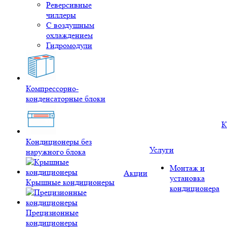
Реверсивные
чиллеры
С воздушным
охлаждением
Гидромодули
Компрессорно-
конденсаторные блоки
К
Кондиционеры без
Услуги
наружного блока
Монтаж и
Акции
установка
Крышные кондиционеры
кондиционера
Прецизионные
кондиционеры