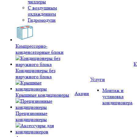
чиллеры
С воздушным
охлаждением
Гидромодули
Компрессорно-
конденсаторные блоки
К
Кондиционеры без
наружного блока
Услуги
Монтаж и
Акции
Крышные кондиционеры
установка
кондиционера
Прецизионные
кондиционеры