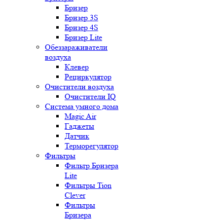
Бризер
Бризер 3S
Бризер 4S
Бризер Lite
Обеззараживатели
воздуха
Клевер
Рециркулятор
Очистители воздуха
Очистители IQ
Система умного дома
Magic Air
Гаджеты
Датчик
Терморегулятор
Фильтры
Фильтр Бризера
Lite
Фильтры Tion
Clever
Фильтры
Бризера