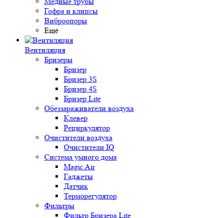
Медные трубы
Гофра и клипсы
Виброопоры
Ещё
Вентиляция
Бризеры
Бризер
Бризер 3S
Бризер 4S
Бризер Lite
Обеззараживатели воздуха
Клевер
Рециркулятор
Очистители воздуха
Очистители IQ
Система умного дома
Magic Air
Гаджеты
Датчик
Терморегулятор
Фильтры
Фильтр Бризера Lite