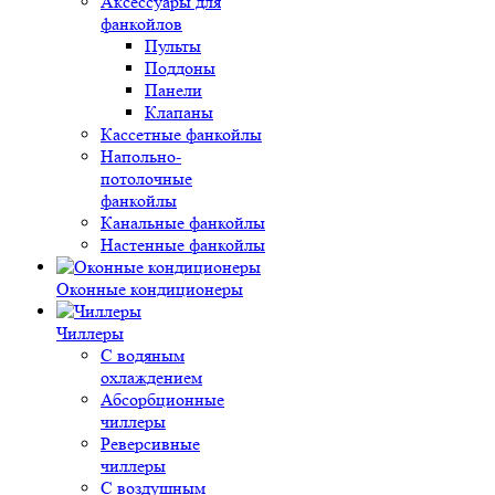
Аксессуары для
фанкойлов
Пульты
Поддоны
Панели
Клапаны
Кассетные фанкойлы
Напольно-
потолочные
фанкойлы
Канальные фанкойлы
Настенные фанкойлы
Оконные кондиционеры
Чиллеры
С водяным
охлаждением
Абсорбционные
чиллеры
Реверсивные
чиллеры
С воздушным