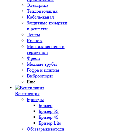
Электрика
Теплоизоляция
Кабель-канал
Защитные козырьки
и решетки
Ленты
Крепеж
Монтажная пена и
герметики
Фреон
Медные трубы
Гофра и клипсы
Виброопоры
Ещё
Вентиляция
Бризеры
Бризер
Бризер 3S
Бризер 4S
Бризер Lite
Обеззараживатели