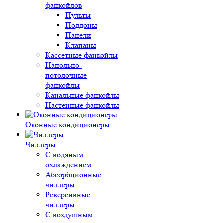
фанкойлов
Пульты
Поддоны
Панели
Клапаны
Кассетные фанкойлы
Напольно-
потолочные
фанкойлы
Канальные фанкойлы
Настенные фанкойлы
Оконные кондиционеры
Чиллеры
С водяным
охлаждением
Абсорбционные
чиллеры
Реверсивные
чиллеры
С воздушным