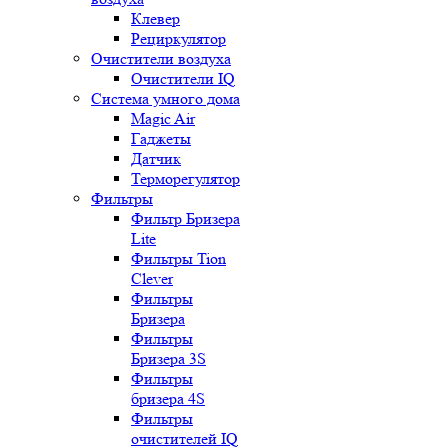
Клевер
Рециркулятор
Очистители воздуха
Очистители IQ
Система умного дома
Magic Air
Гаджеты
Датчик
Терморегулятор
Фильтры
Фильтр Бризера
Lite
Фильтры Tion
Clever
Фильтры
Бризера
Фильтры
Бризера 3S
Фильтры
бризера 4S
Фильтры
очистителей IQ