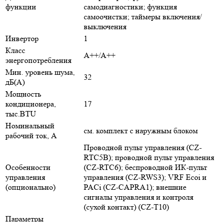
функции
самодиагностики; функция
самоочистки; таймеры включения/
выключения
Инвертор
1
Класс
A++/A++
энергопотребления
Мин. уровень шума,
32
дБ(А)
Мощность
кондиционера,
17
тыс.BTU
Номинальный
см. комплект с наружным блоком
рабочий ток, А
Проводной пульт управления (CZ-
RTC5B); проводной пульт управления
Особенности
(CZ-RTC6); беспроводной ИК-пульт
управления
управления (CZ-RWS3); VRF Ecoi и
(опционально)
PACi (CZ-CAPRA1); внешние
сигналы управления и контроля
(сухой контакт) (CZ-T10)
Параметры