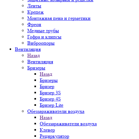
Ленты
Крепеж
Монтажная пена и герметики
Фреон
Медные трубы
Гофра и клипсы
Виброопоры
Вентиляция
Назад
Вентиляция
Бризеры
Назад
Бризеры
Бризер
Бризер 3S
Бризер 4S
Бризер Lite
Обеззараживатели воздуха
Назад
Обеззараживатели воздуха
Клевер
Рециркулятор