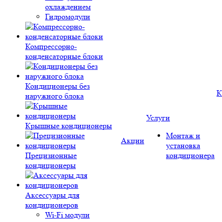
охлаждением
Гидромодули
Компрессорно-
конденсаторные блоки
Кондиционеры без
К
наружного блока
Услуги
Крышные кондиционеры
Монтаж и
Акции
установка
Прецизионные
кондиционера
кондиционеры
Аксессуары для
кондиционеров
Wi-Fi модули