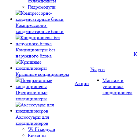
охлаждением
Гидромодули
Компрессорно-
конденсаторные блоки
Кондиционеры без
К
наружного блока
Услуги
Крышные кондиционеры
Монтаж и
Акции
установка
Прецизионные
кондиционера
кондиционеры
Аксессуары для
кондиционеров
Wi-Fi модули
Корзины