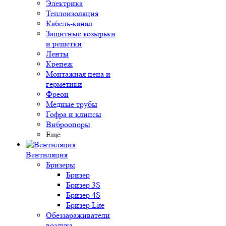
Электрика
Теплоизоляция
Кабель-канал
Защитные козырьки
и решетки
Ленты
Крепеж
Монтажная пена и
герметики
Фреон
Медные трубы
Гофра и клипсы
Виброопоры
Ещё
Вентиляция
Бризеры
Бризер
Бризер 3S
Бризер 4S
Бризер Lite
Обеззараживатели
воздуха