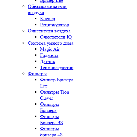
Бризер Lite
Обеззараживатели
воздуха
Клевер
Рециркулятор
Очистители воздуха
Очистители IQ
Система умного дома
Magic Air
Гаджеты
Датчик
Терморегулятор
Фильтры
Фильтр Бризера
Lite
Фильтры Tion
Clever
Фильтры
Бризера
Фильтры
Бризера 3S
Фильтры
бризера 4S