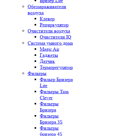
Бризер Lite
Обеззараживатели
воздуха
Клевер
Рециркулятор
Очистители воздуха
Очистители IQ
Система умного дома
Magic Air
Гаджеты
Датчик
Терморегулятор
Фильтры
Фильтр Бризера
Lite
Фильтры Tion
Clever
Фильтры
Бризера
Фильтры
Бризера 3S
Фильтры
бризера 4S