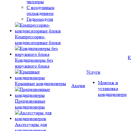
чиллеры
С воздушным
охлаждением
Гидромодули
Компрессорно-
конденсаторные блоки
К
Кондиционеры без
наружного блока
Услуги
Монтаж и
Крышные кондиционеры
Акции
установка
кондиционера
Прецизионные
кондиционеры
Аксессуары для
кондиционеров