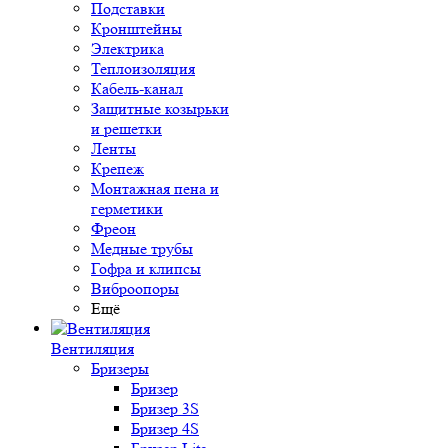
Подставки
Кронштейны
Электрика
Теплоизоляция
Кабель-канал
Защитные козырьки
и решетки
Ленты
Крепеж
Монтажная пена и
герметики
Фреон
Медные трубы
Гофра и клипсы
Виброопоры
Ещё
Вентиляция
Бризеры
Бризер
Бризер 3S
Бризер 4S