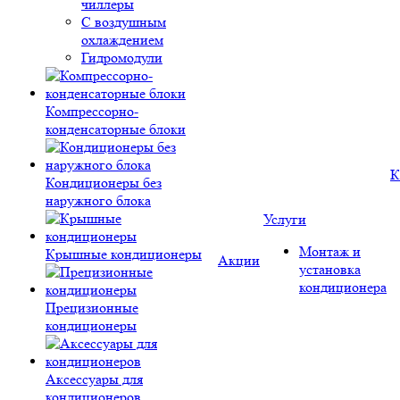
чиллеры
С воздушным
охлаждением
Гидромодули
Компрессорно-
конденсаторные блоки
К
Кондиционеры без
наружного блока
Услуги
Монтаж и
Крышные кондиционеры
Акции
установка
кондиционера
Прецизионные
кондиционеры
Аксессуары для
кондиционеров