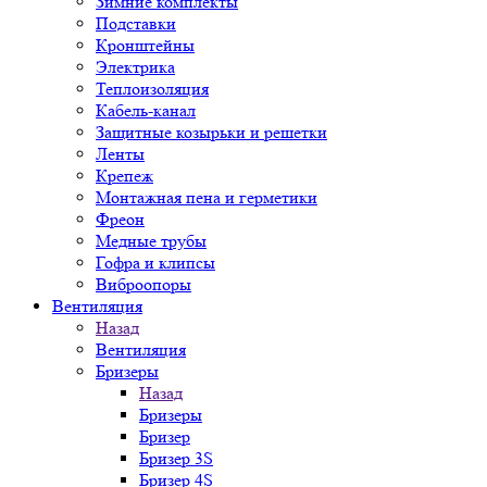
Зимние комплекты
Подставки
Кронштейны
Электрика
Теплоизоляция
Кабель-канал
Защитные козырьки и решетки
Ленты
Крепеж
Монтажная пена и герметики
Фреон
Медные трубы
Гофра и клипсы
Виброопоры
Вентиляция
Назад
Вентиляция
Бризеры
Назад
Бризеры
Бризер
Бризер 3S
Бризер 4S