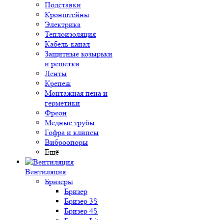
Подставки
Кронштейны
Электрика
Теплоизоляция
Кабель-канал
Защитные козырьки
и решетки
Ленты
Крепеж
Монтажная пена и
герметики
Фреон
Медные трубы
Гофра и клипсы
Виброопоры
Ещё
Вентиляция
Бризеры
Бризер
Бризер 3S
Бризер 4S