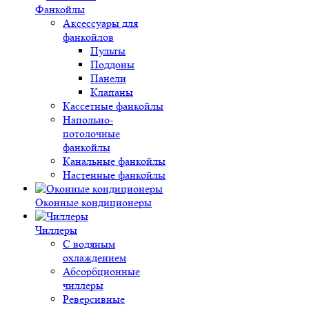
Фанкойлы
Аксессуары для
фанкойлов
Пульты
Поддоны
Панели
Клапаны
Кассетные фанкойлы
Напольно-
потолочные
фанкойлы
Канальные фанкойлы
Настенные фанкойлы
Оконные кондиционеры
Чиллеры
С водяным
охлаждением
Абсорбционные
чиллеры
Реверсивные