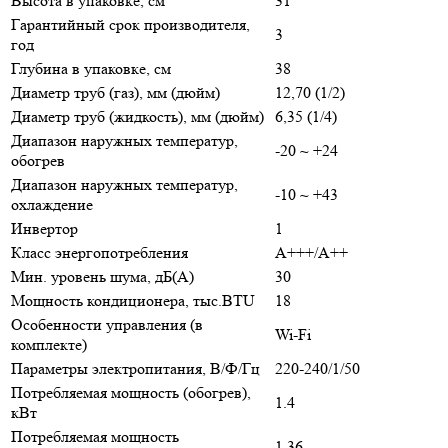
Высота в упаковке, см
31
Гарантийный срок производителя,
3
год
Глубина в упаковке, см
38
Диаметр труб (газ), мм (дюйм)
12,70 (1/2)
Диаметр труб (жидкость), мм (дюйм)
6,35 (1/4)
Диапазон наружных температур,
-20 ~ +24
обогрев
Диапазон наружных температур,
-10 ~ +43
охлаждение
Инвертор
1
Класс энергопотребления
A+++/A++
Мин. уровень шума, дБ(А)
30
Мощность кондиционера, тыс.BTU
18
Особенности управления (в
Wi-Fi
комплекте)
Параметры электропитания, В/Ф/Гц
220-240/1/50
Потребляемая мощность (обогрев),
1.4
кВт
Потребляемая мощность
1.36