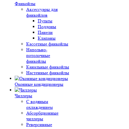
Фанкойлы
Аксессуары для
фанкойлов
Пульты
Поддоны
Панели
Клапаны
Кассетные фанкойлы
Напольно-
потолочные
фанкойлы
Канальные фанкойлы
Настенные фанкойлы
Оконные кондиционеры
Чиллеры
С водяным
охлаждением
Абсорбционные
чиллеры
Реверсивные