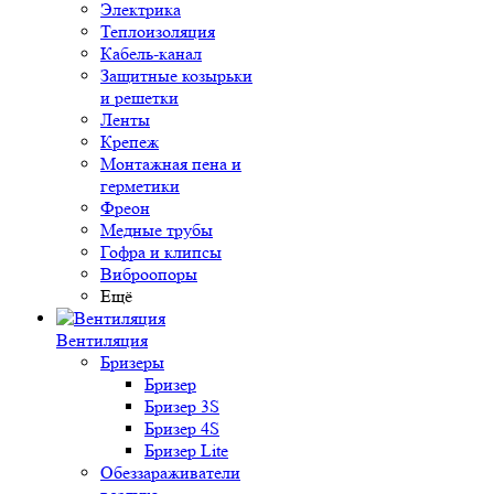
Электрика
Теплоизоляция
Кабель-канал
Защитные козырьки
и решетки
Ленты
Крепеж
Монтажная пена и
герметики
Фреон
Медные трубы
Гофра и клипсы
Виброопоры
Ещё
Вентиляция
Бризеры
Бризер
Бризер 3S
Бризер 4S
Бризер Lite
Обеззараживатели