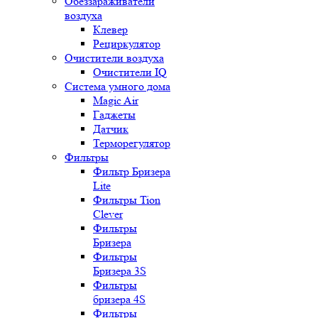
Обеззараживатели
воздуха
Клевер
Рециркулятор
Очистители воздуха
Очистители IQ
Система умного дома
Magic Air
Гаджеты
Датчик
Терморегулятор
Фильтры
Фильтр Бризера
Lite
Фильтры Tion
Clever
Фильтры
Бризера
Фильтры
Бризера 3S
Фильтры
бризера 4S
Фильтры