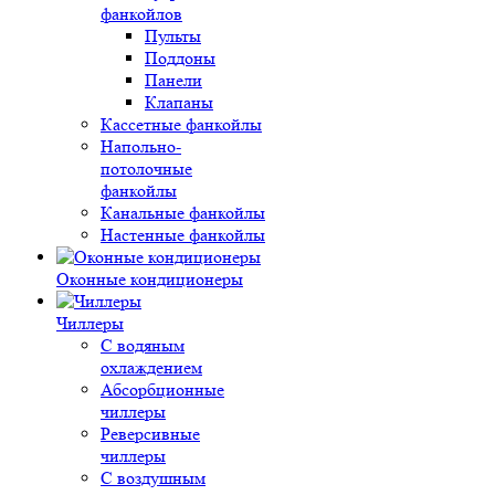
фанкойлов
Пульты
Поддоны
Панели
Клапаны
Кассетные фанкойлы
Напольно-
потолочные
фанкойлы
Канальные фанкойлы
Настенные фанкойлы
Оконные кондиционеры
Чиллеры
С водяным
охлаждением
Абсорбционные
чиллеры
Реверсивные
чиллеры
С воздушным