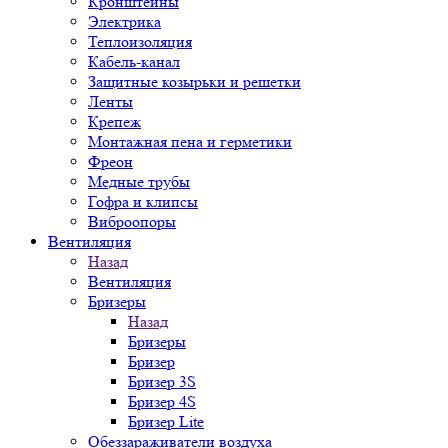
Кронштейны
Электрика
Теплоизоляция
Кабель-канал
Защитные козырьки и решетки
Ленты
Крепеж
Монтажная пена и герметики
Фреон
Медные трубы
Гофра и клипсы
Виброопоры
Вентиляция
Назад
Вентиляция
Бризеры
Назад
Бризеры
Бризер
Бризер 3S
Бризер 4S
Бризер Lite
Обеззараживатели воздуха