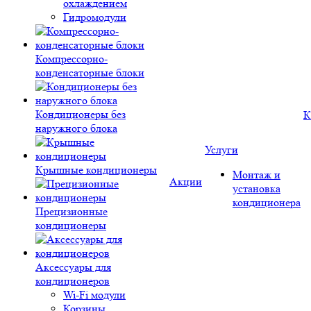
охлаждением
Гидромодули
Компрессорно-
конденсаторные блоки
Кондиционеры без
К
наружного блока
Услуги
Крышные кондиционеры
Монтаж и
Акции
установка
кондиционера
Прецизионные
кондиционеры
Аксессуары для
кондиционеров
Wi-Fi модули
Корзины