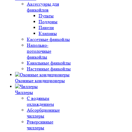
Аксессуары для
фанкойлов
Пульты
Поддоны
Панели
Клапаны
Кассетные фанкойлы
Напольно-
потолочные
фанкойлы
Канальные фанкойлы
Настенные фанкойлы
Оконные кондиционеры
Чиллеры
С водяным
охлаждением
Абсорбционные
чиллеры
Реверсивные
чиллеры