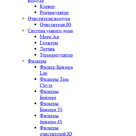
воздуха
Клевер
Рециркулятор
Очистители воздуха
Очистители IQ
Система умного дома
Magic Air
Гаджеты
Датчик
Терморегулятор
Фильтры
Фильтр Бризера
Lite
Фильтры Tion
Clever
Фильтры
Бризера
Фильтры
Бризера 3S
Фильтры
бризера 4S
Фильтры
очистителей IQ