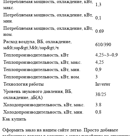
Потребляемая мощность, охлаждение, кВт,
1,3
макс.
Потребляемая мощность, охлаждение, кВт,
0,1
мин.
Потребляемая мощность, охлаждение, кВт,
0.69
ном.
Расход воздуха, ВБ, охлаждение,
610/390
м&lt;sup&gt;3&lt;/sup&gt;/ч
Теплопроизводительность, кВт
4,25~3~0,9
Теплопроизводительность, кВт, макс.
4,25
Теплопроизводительность, кВт, мин.
0,9
Теплопроизводительность, кВт, ном.
3
Технология работы
Inverter
Уровень звукового давления, ВБ,
38/25
охлаждение, дБ(А)
Холодопроизводительность, кВт, макс.
3.8
Холодопроизводительность, кВт, мин.
0,8
Как купить
Оформить заказ на нашем сайте легко. Просто добавьте
выбранные товары в корзину, а затем перейдите на страницу