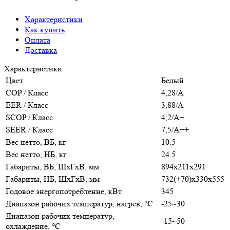
Характеристики
Как купить
Оплата
Доставка
Характеристики
Цвет
Белый
COP / Класс
4,28/A
EER / Класс
3,88/A
SCOP / Класс
4,2/A+
SEER / Класс
7,5/A++
Вес нетто, ВБ, кг
10.5
Вес нетто, НБ, кг
24.5
Габариты, ВБ, ШхГхВ, мм
894x211x291
Габариты, НБ, ШхГхВ, мм
732(+70)x330x555
Годовое энергопотребление, кВт
345
Диапазон рабочих температур, нагрев, °C
-25~30
Диапазон рабочих температур,
-15~50
охлаждение, °C