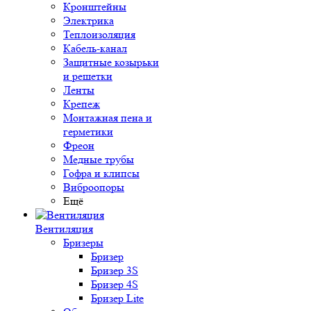
Кронштейны
Электрика
Теплоизоляция
Кабель-канал
Защитные козырьки
и решетки
Ленты
Крепеж
Монтажная пена и
герметики
Фреон
Медные трубы
Гофра и клипсы
Виброопоры
Ещё
Вентиляция
Бризеры
Бризер
Бризер 3S
Бризер 4S
Бризер Lite