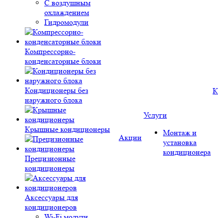
С воздушным
охлаждением
Гидромодули
Компрессорно-
конденсаторные блоки
Кондиционеры без
К
наружного блока
Услуги
Крышные кондиционеры
Монтаж и
Акции
установка
кондиционера
Прецизионные
кондиционеры
Аксессуары для
кондиционеров
Wi-Fi модули