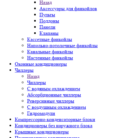
Назад
Аксессуары для фанкойлов
Пульты
Поддоны
Панели
Клапаны
Кассетные фанкойлы
Напольно-потолочные фанкойлы
Канальные фанкойлы
Настенные фанкойлы
Оконные кондиционеры
Чиллеры
Назад
Чиллеры
С водяным охлаждением
Абсорбционные чиллеры
Реверсивные чиллеры
С воздушным охлаждением
Гидромодули
Компрессорно-конденсаторные блоки
Кондиционеры без наружного блока
Крышные кондиционеры
Прецизионные кондиционеры