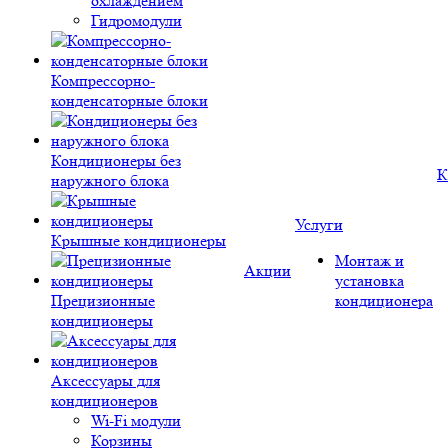
охлаждением
Гидромодули
Компрессорно-
конденсаторные блоки
Кондиционеры без
К
наружного блока
Услуги
Крышные кондиционеры
Монтаж и
Акции
установка
Прецизионные
кондиционера
кондиционеры
Аксессуары для
кондиционеров
Wi-Fi модули
Корзины