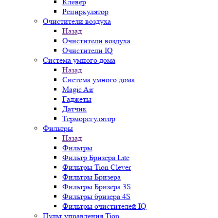
Клевер
Рециркулятор
Очистители воздуха
Назад
Очистители воздуха
Очистители IQ
Система умного дома
Назад
Система умного дома
Magic Air
Гаджеты
Датчик
Терморегулятор
Фильтры
Назад
Фильтры
Фильтр Бризера Lite
Фильтры Tion Clever
Фильтры Бризера
Фильтры Бризера 3S
Фильтры бризера 4S
Фильтры очистителей IQ
Пульт управления Tion