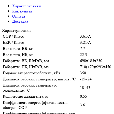
Характеристики
Как купить
Оплата
Доставка
Характеристики
COP / Класс
3,61/A
EER / Класс
3,21/A
Вес нетто, ВБ, кг
7.7
Вес нетто, НБ, кг
22.3
Габариты, ВБ, ШхГхВ, мм
698x185x250
Габариты, НБ, ШхГхВ, мм
710(+70)x293x450
Годовое энергопотребление, кВт
350
Диапазон рабочих температур, нагрев, °C
-15~24
Диапазон рабочих температур,
18~43
охлаждение, °C
Количество хладагента, кг
0,55
Коэффициент энергоэффективности,
3.61
обогрев, COP
Коэффициент энергоэффективности, охл.,