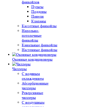
фанкойлов
Пульты
Поддоны
Панели
Клапаны
Кассетные фанкойлы
Напольно-
потолочные
фанкойлы
Канальные фанкойлы
Настенные фанкойлы
Оконные кондиционеры
Чиллеры
С водяным
охлаждением
Абсорбционные
чиллеры
Реверсивные
чиллеры
С воздушным