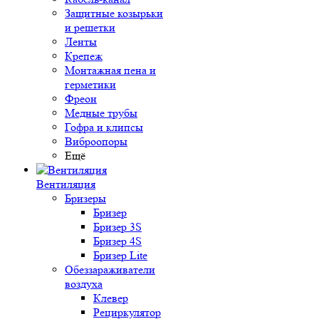
Защитные козырьки
и решетки
Ленты
Крепеж
Монтажная пена и
герметики
Фреон
Медные трубы
Гофра и клипсы
Виброопоры
Ещё
Вентиляция
Бризеры
Бризер
Бризер 3S
Бризер 4S
Бризер Lite
Обеззараживатели
воздуха
Клевер
Рециркулятор