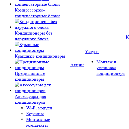
Компрессорно-
конденсаторные блоки
Кондиционеры без
К
наружного блока
Услуги
Крышные кондиционеры
Монтаж и
Акции
установка
Прецизионные
кондиционера
кондиционеры
Аксессуары для
кондиционеров
Wi-Fi модули
Корзины
Монтажные
комплекты