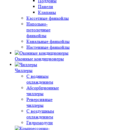
Поддоны
Панели
Клапаны
Кассетные фанкойлы
Напольно-
потолочные
фанкойлы
Канальные фанкойлы
Настенные фанкойлы
Оконные кондиционеры
Чиллеры
С водяным
охлаждением
Абсорбционные
чиллеры
Реверсивные
чиллеры
С воздушным
охлаждением
Гидромодули