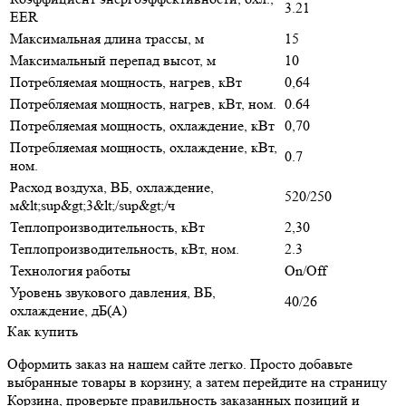
3.21
EER
Максимальная длина трассы, м
15
Максимальный перепад высот, м
10
Потребляемая мощность, нагрев, кВт
0,64
Потребляемая мощность, нагрев, кВт, ном.
0.64
Потребляемая мощность, охлаждение, кВт
0,70
Потребляемая мощность, охлаждение, кВт,
0.7
ном.
Расход воздуха, ВБ, охлаждение,
520/250
м&lt;sup&gt;3&lt;/sup&gt;/ч
Теплопроизводительность, кВт
2,30
Теплопроизводительность, кВт, ном.
2.3
Технология работы
On/Off
Уровень звукового давления, ВБ,
40/26
охлаждение, дБ(А)
Как купить
Оформить заказ на нашем сайте легко. Просто добавьте
выбранные товары в корзину, а затем перейдите на страницу
Корзина, проверьте правильность заказанных позиций и