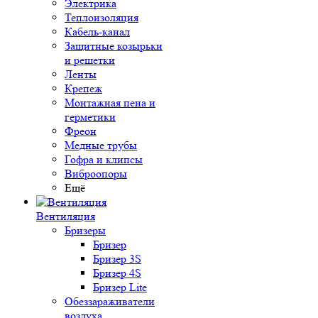
Электрика
Теплоизоляция
Кабель-канал
Защитные козырьки
и решетки
Ленты
Крепеж
Монтажная пена и
герметики
Фреон
Медные трубы
Гофра и клипсы
Виброопоры
Ещё
Вентиляция
Бризеры
Бризер
Бризер 3S
Бризер 4S
Бризер Lite
Обеззараживатели
воздуха