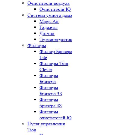
Очистители воздуха
Очистители IQ
Система умного дома
Magic Air
Гаджеты
Датчик
Терморегулятор
Фильтры
Фильтр Бризера
Lite
Фильтры Tion
Clever
Фильтры
Бризера
Фильтры
Бризера 3S
Фильтры
бризера 4S
Фильтры
очистителей IQ
Пульт управления
Tion