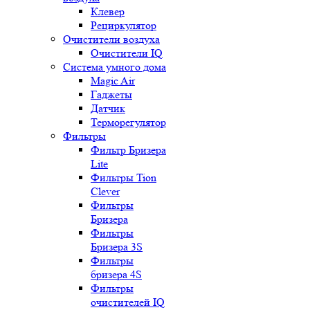
Клевер
Рециркулятор
Очистители воздуха
Очистители IQ
Система умного дома
Magic Air
Гаджеты
Датчик
Терморегулятор
Фильтры
Фильтр Бризера
Lite
Фильтры Tion
Clever
Фильтры
Бризера
Фильтры
Бризера 3S
Фильтры
бризера 4S
Фильтры
очистителей IQ