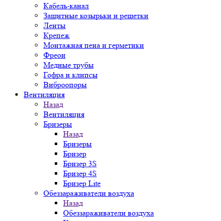
Кабель-канал
Защитные козырьки и решетки
Ленты
Крепеж
Монтажная пена и герметики
Фреон
Медные трубы
Гофра и клипсы
Виброопоры
Вентиляция
Назад
Вентиляция
Бризеры
Назад
Бризеры
Бризер
Бризер 3S
Бризер 4S
Бризер Lite
Обеззараживатели воздуха
Назад
Обеззараживатели воздуха