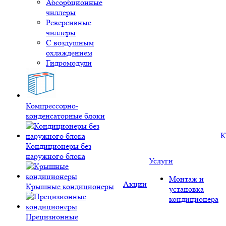
Абсорбционные
чиллеры
Реверсивные
чиллеры
С воздушным
охлаждением
Гидромодули
Компрессорно-
конденсаторные блоки
К
Кондиционеры без
наружного блока
Услуги
Монтаж и
Акции
Крышные кондиционеры
установка
кондиционера
Прецизионные