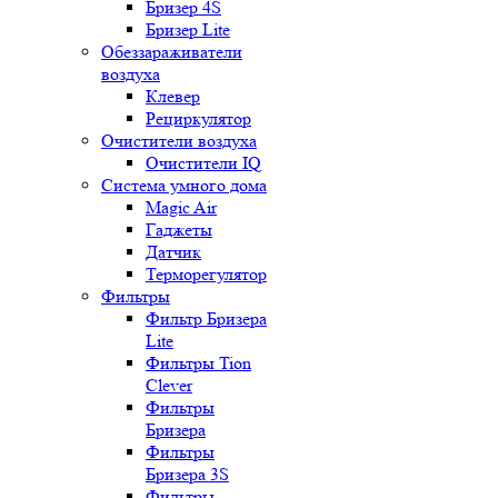
Бризер 4S
Бризер Lite
Обеззараживатели
воздуха
Клевер
Рециркулятор
Очистители воздуха
Очистители IQ
Система умного дома
Magic Air
Гаджеты
Датчик
Терморегулятор
Фильтры
Фильтр Бризера
Lite
Фильтры Tion
Clever
Фильтры
Бризера
Фильтры
Бризера 3S
Фильтры