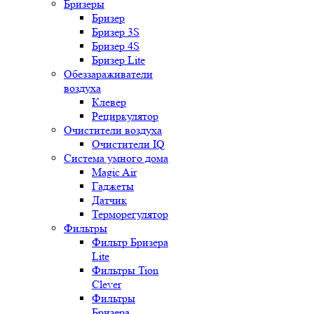
Бризеры
Бризер
Бризер 3S
Бризер 4S
Бризер Lite
Обеззараживатели
воздуха
Клевер
Рециркулятор
Очистители воздуха
Очистители IQ
Система умного дома
Magic Air
Гаджеты
Датчик
Терморегулятор
Фильтры
Фильтр Бризера
Lite
Фильтры Tion
Clever
Фильтры
Бризера