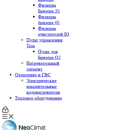
Фильтры
Бризера 3S
Фильтры
бризера 4S
Фильтры
очистителей IQ
Пульт управления
Tion
Пульт для
Бризера O2
Нагревательный
элемент
Отопление и ГВС
Электрические
накопительные
водонагреватели
Тепловое оборудование