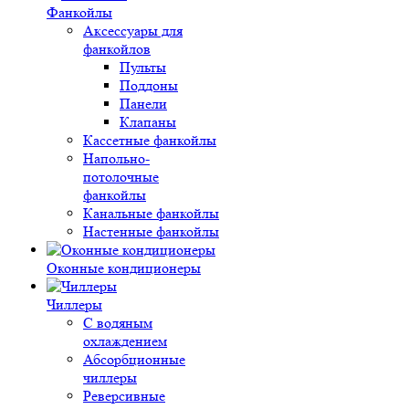
Фанкойлы
Аксессуары для
фанкойлов
Пульты
Поддоны
Панели
Клапаны
Кассетные фанкойлы
Напольно-
потолочные
фанкойлы
Канальные фанкойлы
Настенные фанкойлы
Оконные кондиционеры
Чиллеры
С водяным
охлаждением
Абсорбционные
чиллеры
Реверсивные