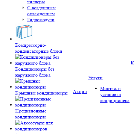
чиллеры
С воздушным
охлаждением
Гидромодули
Компрессорно-
конденсаторные блоки
К
Кондиционеры без
наружного блока
Услуги
Монтаж и
Акции
Крышные кондиционеры
установка
кондиционера
Прецизионные
кондиционеры