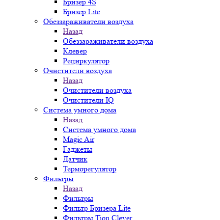
Бризер 4S
Бризер Lite
Обеззараживатели воздуха
Назад
Обеззараживатели воздуха
Клевер
Рециркулятор
Очистители воздуха
Назад
Очистители воздуха
Очистители IQ
Система умного дома
Назад
Система умного дома
Magic Air
Гаджеты
Датчик
Терморегулятор
Фильтры
Назад
Фильтры
Фильтр Бризера Lite
Фильтры Tion Clever