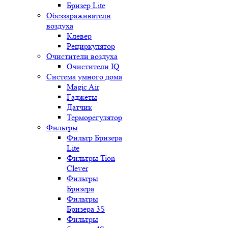
Бризер Lite
Обеззараживатели
воздуха
Клевер
Рециркулятор
Очистители воздуха
Очистители IQ
Система умного дома
Magic Air
Гаджеты
Датчик
Терморегулятор
Фильтры
Фильтр Бризера
Lite
Фильтры Tion
Clever
Фильтры
Бризера
Фильтры
Бризера 3S
Фильтры