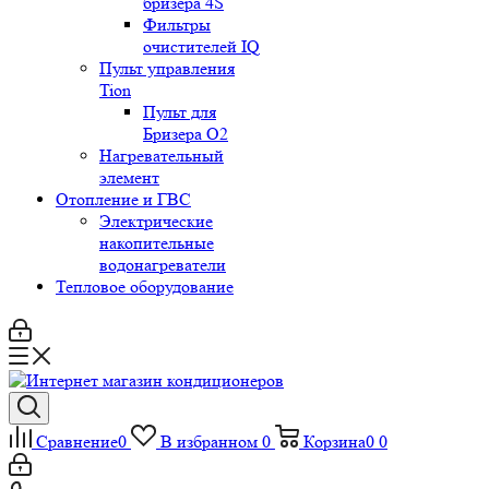
бризера 4S
Фильтры
очистителей IQ
Пульт управления
Tion
Пульт для
Бризера O2
Нагревательный
элемент
Отопление и ГВС
Электрические
накопительные
водонагреватели
Тепловое оборудование
Сравнение
0
В избранном
0
Корзина
0
0