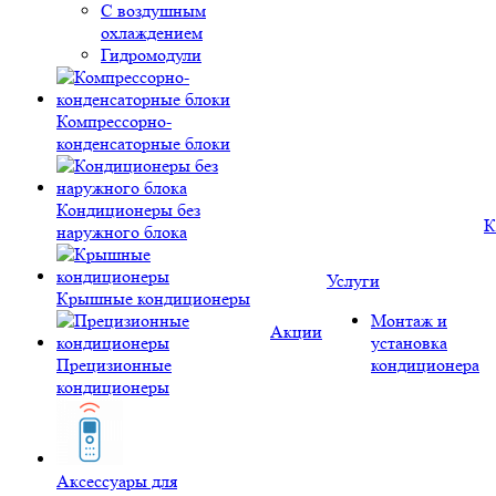
С воздушным
охлаждением
Гидромодули
Компрессорно-
конденсаторные блоки
Кондиционеры без
К
наружного блока
Услуги
Крышные кондиционеры
Монтаж и
Акции
установка
Прецизионные
кондиционера
кондиционеры
Аксессуары для