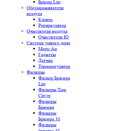
Бризер Lite
Обеззараживатели
воздуха
Клевер
Рециркулятор
Очистители воздуха
Очистители IQ
Система умного дома
Magic Air
Гаджеты
Датчик
Терморегулятор
Фильтры
Фильтр Бризера
Lite
Фильтры Tion
Clever
Фильтры
Бризера
Фильтры
Бризера 3S
Фильтры
бризера 4S