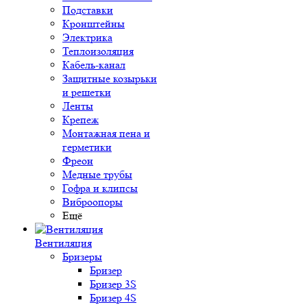
Подставки
Кронштейны
Электрика
Теплоизоляция
Кабель-канал
Защитные козырьки
и решетки
Ленты
Крепеж
Монтажная пена и
герметики
Фреон
Медные трубы
Гофра и клипсы
Виброопоры
Ещё
Вентиляция
Бризеры
Бризер
Бризер 3S
Бризер 4S