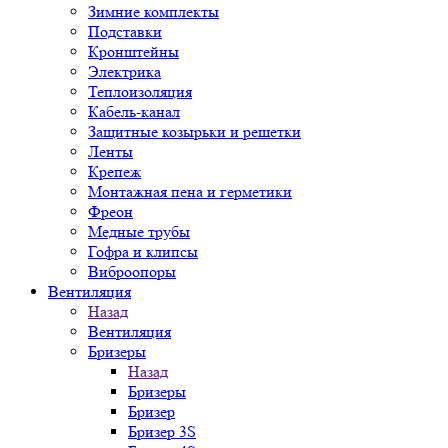
Зимние комплекты
Подставки
Кронштейны
Электрика
Теплоизоляция
Кабель-канал
Защитные козырьки и решетки
Ленты
Крепеж
Монтажная пена и герметики
Фреон
Медные трубы
Гофра и клипсы
Виброопоры
Вентиляция
Назад
Вентиляция
Бризеры
Назад
Бризеры
Бризер
Бризер 3S