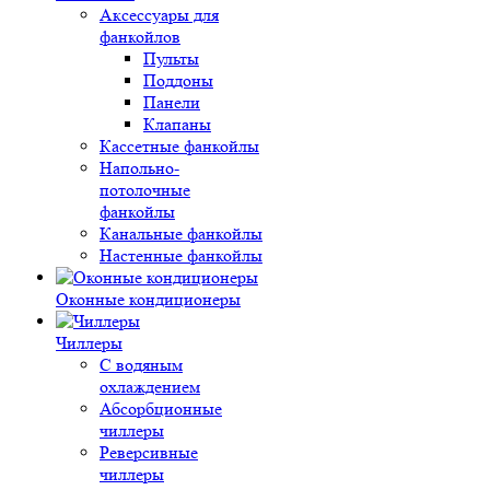
Аксессуары для
фанкойлов
Пульты
Поддоны
Панели
Клапаны
Кассетные фанкойлы
Напольно-
потолочные
фанкойлы
Канальные фанкойлы
Настенные фанкойлы
Оконные кондиционеры
Чиллеры
С водяным
охлаждением
Абсорбционные
чиллеры
Реверсивные
чиллеры