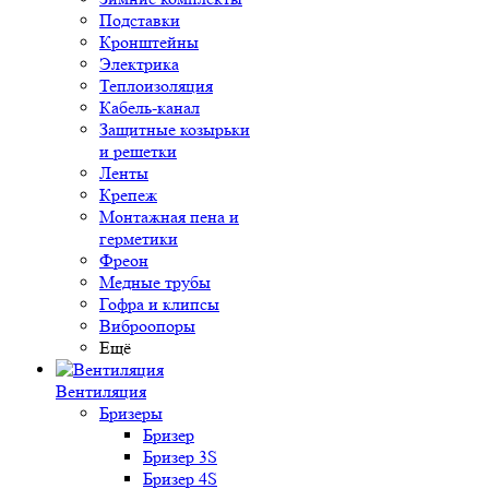
Подставки
Кронштейны
Электрика
Теплоизоляция
Кабель-канал
Защитные козырьки
и решетки
Ленты
Крепеж
Монтажная пена и
герметики
Фреон
Медные трубы
Гофра и клипсы
Виброопоры
Ещё
Вентиляция
Бризеры
Бризер
Бризер 3S
Бризер 4S