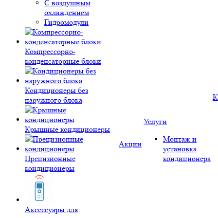
С воздушным
охлаждением
Гидромодули
Компрессорно-
конденсаторные блоки
Кондиционеры без
К
наружного блока
Услуги
Крышные кондиционеры
Монтаж и
Акции
установка
Прецизионные
кондиционера
кондиционеры
Аксессуары для