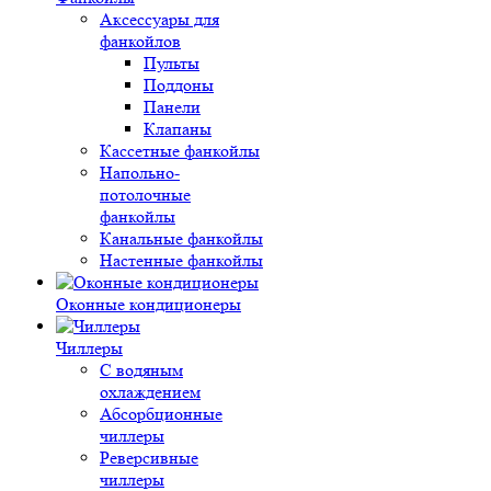
Аксессуары для
фанкойлов
Пульты
Поддоны
Панели
Клапаны
Кассетные фанкойлы
Напольно-
потолочные
фанкойлы
Канальные фанкойлы
Настенные фанкойлы
Оконные кондиционеры
Чиллеры
С водяным
охлаждением
Абсорбционные
чиллеры
Реверсивные
чиллеры