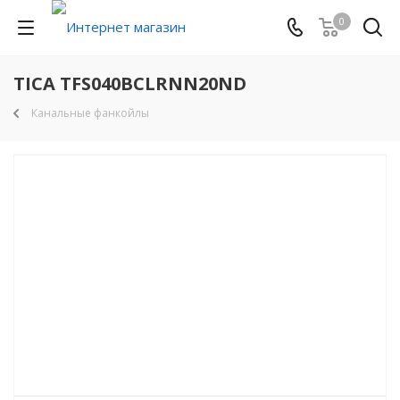
0
TICA TFS040BCLRNN20ND
Канальные фанкойлы