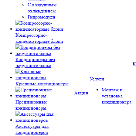
С воздушным
охлаждением
Гидромодули
Компрессорно-
конденсаторные блоки
Кондиционеры без
К
наружного блока
Услуги
Крышные кондиционеры
Монтаж и
Акции
установка
Прецизионные
кондиционера
кондиционеры
Аксессуары для
кондиционеров