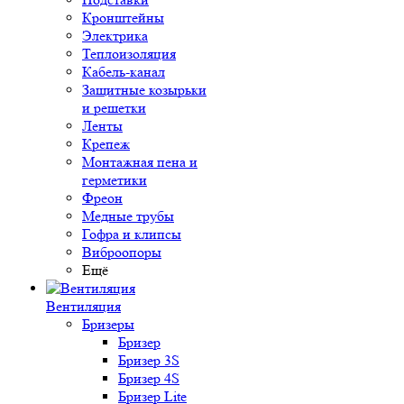
Кронштейны
Электрика
Теплоизоляция
Кабель-канал
Защитные козырьки
и решетки
Ленты
Крепеж
Монтажная пена и
герметики
Фреон
Медные трубы
Гофра и клипсы
Виброопоры
Ещё
Вентиляция
Бризеры
Бризер
Бризер 3S
Бризер 4S
Бризер Lite