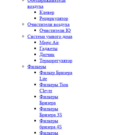
Обеззараживатели
воздуха
Клевер
Рециркулятор
Очистители воздуха
Очистители IQ
Система умного дома
Magic Air
Гаджеты
Датчик
Терморегулятор
Фильтры
Фильтр Бризера
Lite
Фильтры Tion
Clever
Фильтры
Бризера
Фильтры
Бризера 3S
Фильтры
бризера 4S
Фильтры