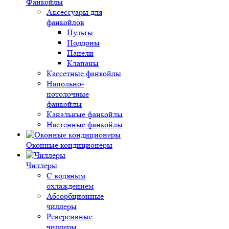
Фанкойлы
Аксессуары для
фанкойлов
Пульты
Поддоны
Панели
Клапаны
Кассетные фанкойлы
Напольно-
потолочные
фанкойлы
Канальные фанкойлы
Настенные фанкойлы
Оконные кондиционеры
Чиллеры
С водяным
охлаждением
Абсорбционные
чиллеры
Реверсивные
чиллеры