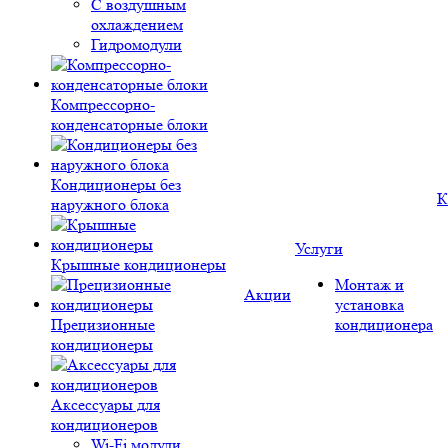
С воздушным
охлаждением
Гидромодули
Компрессорно-
конденсаторные блоки
Кондиционеры без
К
наружного блока
Услуги
Крышные кондиционеры
Монтаж и
Акции
установка
Прецизионные
кондиционера
кондиционеры
Аксессуары для
кондиционеров
Wi-Fi модули