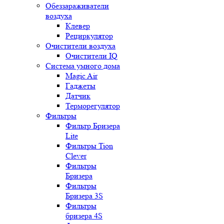
Обеззараживатели
воздуха
Клевер
Рециркулятор
Очистители воздуха
Очистители IQ
Система умного дома
Magic Air
Гаджеты
Датчик
Терморегулятор
Фильтры
Фильтр Бризера
Lite
Фильтры Tion
Clever
Фильтры
Бризера
Фильтры
Бризера 3S
Фильтры
бризера 4S