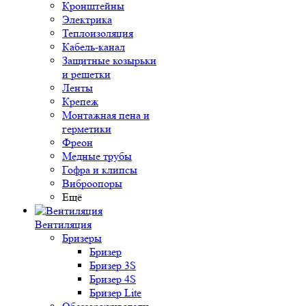
Кронштейны
Электрика
Теплоизоляция
Кабель-канал
Защитные козырьки
и решетки
Ленты
Крепеж
Монтажная пена и
герметики
Фреон
Медные трубы
Гофра и клипсы
Виброопоры
Ещё
Вентиляция
Бризеры
Бризер
Бризер 3S
Бризер 4S
Бризер Lite