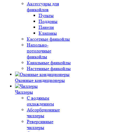
Аксессуары для
фанкойлов
Пульты
Поддоны
Панели
Клапаны
Кассетные фанкойлы
Напольно-
потолочные
фанкойлы
Канальные фанкойлы
Настенные фанкойлы
Оконные кондиционеры
Чиллеры
С водяным
охлаждением
Абсорбционные
чиллеры
Реверсивные
чиллеры