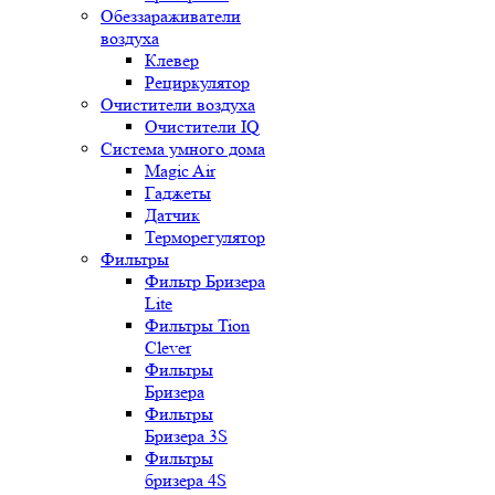
Обеззараживатели
воздуха
Клевер
Рециркулятор
Очистители воздуха
Очистители IQ
Система умного дома
Magic Air
Гаджеты
Датчик
Терморегулятор
Фильтры
Фильтр Бризера
Lite
Фильтры Tion
Clever
Фильтры
Бризера
Фильтры
Бризера 3S
Фильтры
бризера 4S