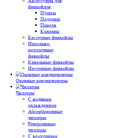
Аксессуары для
фанкойлов
Пульты
Поддоны
Панели
Клапаны
Кассетные фанкойлы
Напольно-
потолочные
фанкойлы
Канальные фанкойлы
Настенные фанкойлы
Оконные кондиционеры
Чиллеры
С водяным
охлаждением
Абсорбционные
чиллеры
Реверсивные
чиллеры
С воздушным