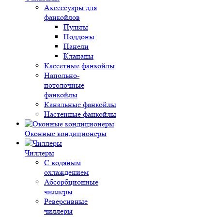
Аксессуары для
фанкойлов
Пульты
Поддоны
Панели
Клапаны
Кассетные фанкойлы
Напольно-
потолочные
фанкойлы
Канальные фанкойлы
Настенные фанкойлы
Оконные кондиционеры
Чиллеры
С водяным
охлаждением
Абсорбционные
чиллеры
Реверсивные
чиллеры