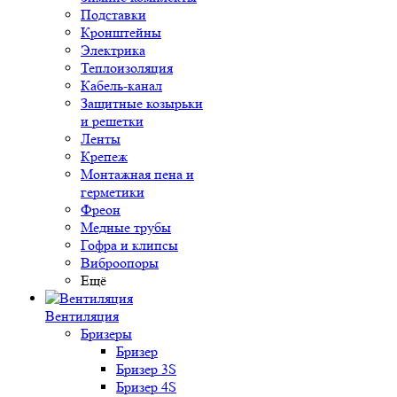
Подставки
Кронштейны
Электрика
Теплоизоляция
Кабель-канал
Защитные козырьки
и решетки
Ленты
Крепеж
Монтажная пена и
герметики
Фреон
Медные трубы
Гофра и клипсы
Виброопоры
Ещё
Вентиляция
Бризеры
Бризер
Бризер 3S
Бризер 4S