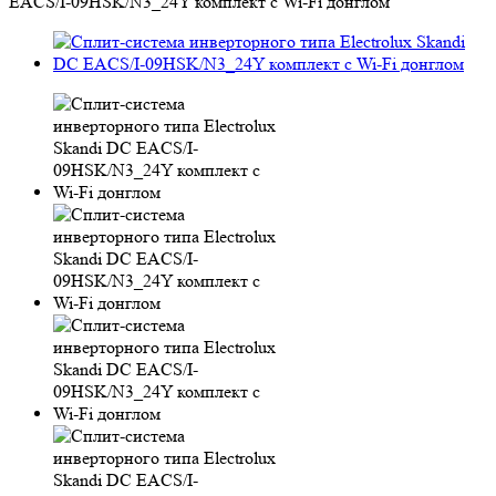
EACS/I-09HSK/N3_24Y комплект с Wi-Fi донглом