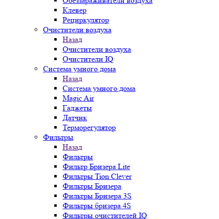
Обеззараживатели воздуха
Клевер
Рециркулятор
Очистители воздуха
Назад
Очистители воздуха
Очистители IQ
Система умного дома
Назад
Система умного дома
Magic Air
Гаджеты
Датчик
Терморегулятор
Фильтры
Назад
Фильтры
Фильтр Бризера Lite
Фильтры Tion Clever
Фильтры Бризера
Фильтры Бризера 3S
Фильтры бризера 4S
Фильтры очистителей IQ