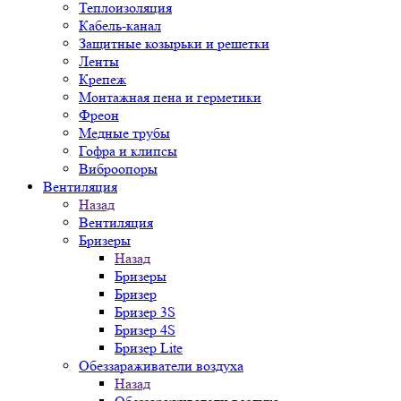
Теплоизоляция
Кабель-канал
Защитные козырьки и решетки
Ленты
Крепеж
Монтажная пена и герметики
Фреон
Медные трубы
Гофра и клипсы
Виброопоры
Вентиляция
Назад
Вентиляция
Бризеры
Назад
Бризеры
Бризер
Бризер 3S
Бризер 4S
Бризер Lite
Обеззараживатели воздуха
Назад