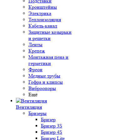
Подставки
Кронштейны
Электрика
Теплоизоляция
Кабель-канал
Защитные козырьки
и решетки
Ленты
Крепеж
Монтажная пена и
герметики
Фреон
Медные трубы
Гофра и клипсы
Виброопоры
Ещё
Вентиляция
Бризеры
Бризер
Бризер 3S
Бризер 4S
Бризер Lite