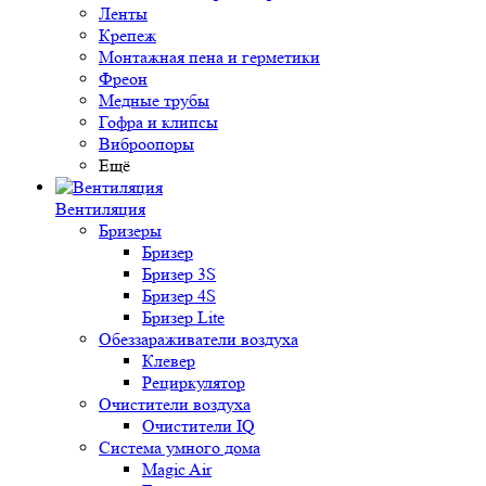
Ленты
Крепеж
Монтажная пена и герметики
Фреон
Медные трубы
Гофра и клипсы
Виброопоры
Ещё
Вентиляция
Бризеры
Бризер
Бризер 3S
Бризер 4S
Бризер Lite
Обеззараживатели воздуха
Клевер
Рециркулятор
Очистители воздуха
Очистители IQ
Система умного дома
Magic Air