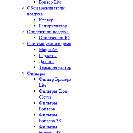
Бризер Lite
Обеззараживатели
воздуха
Клевер
Рециркулятор
Очистители воздуха
Очистители IQ
Система умного дома
Magic Air
Гаджеты
Датчик
Терморегулятор
Фильтры
Фильтр Бризера
Lite
Фильтры Tion
Clever
Фильтры
Бризера
Фильтры
Бризера 3S
Фильтры
бризера 4S