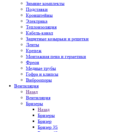
Зимние комплекты
Подставки
Кронштейны
Электрика
Теплоизоляция
Кабель-канал
Защитные козырьки и решетки
Ленты
Крепеж
Монтажная пена и герметики
Фреон
Медные трубы
Гофра и клипсы
Виброопоры
Вентиляция
Назад
Вентиляция
Бризеры
Назад
Бризеры
Бризер
Бризер 3S