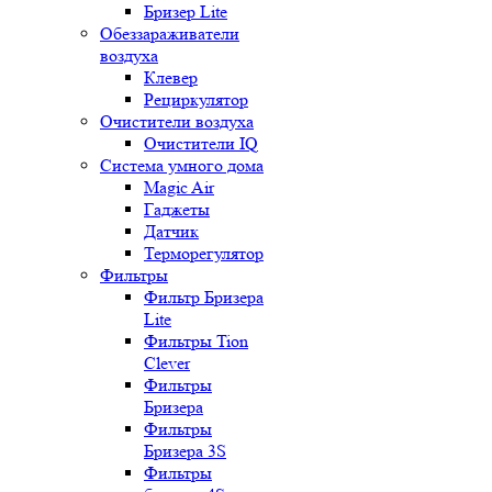
Бризер Lite
Обеззараживатели
воздуха
Клевер
Рециркулятор
Очистители воздуха
Очистители IQ
Система умного дома
Magic Air
Гаджеты
Датчик
Терморегулятор
Фильтры
Фильтр Бризера
Lite
Фильтры Tion
Clever
Фильтры
Бризера
Фильтры
Бризера 3S
Фильтры