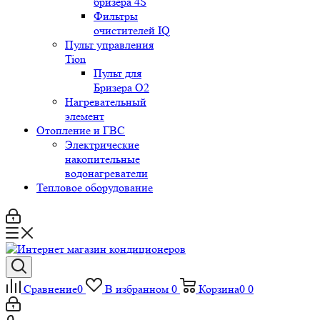
бризера 4S
Фильтры
очистителей IQ
Пульт управления
Tion
Пульт для
Бризера O2
Нагревательный
элемент
Отопление и ГВС
Электрические
накопительные
водонагреватели
Тепловое оборудование
Сравнение
0
В избранном
0
Корзина
0
0