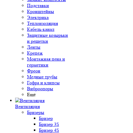
Подставки
Кронштейны
Электрика
Теплоизоляция
Кабель-канал
Защитные козырьки
и решетки
Ленты
Крепеж
Монтажная пена и
герметики
Фреон
Медные трубы
Гофра и клипсы
Виброопоры
Ещё
Вентиляция
Бризеры
Бризер
Бризер 3S
Бризер 4S