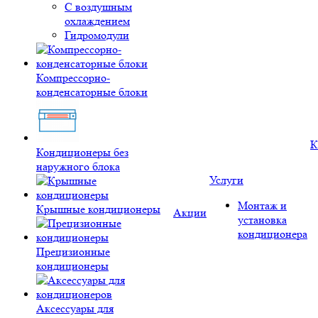
С воздушным
охлаждением
Гидромодули
Компрессорно-
конденсаторные блоки
К
Кондиционеры без
наружного блока
Услуги
Монтаж и
Крышные кондиционеры
Акции
установка
кондиционера
Прецизионные
кондиционеры
Аксессуары для