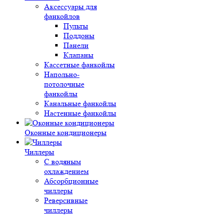
Аксессуары для
фанкойлов
Пульты
Поддоны
Панели
Клапаны
Кассетные фанкойлы
Напольно-
потолочные
фанкойлы
Канальные фанкойлы
Настенные фанкойлы
Оконные кондиционеры
Чиллеры
С водяным
охлаждением
Абсорбционные
чиллеры
Реверсивные
чиллеры