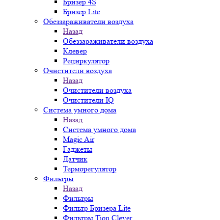
Бризер 4S
Бризер Lite
Обеззараживатели воздуха
Назад
Обеззараживатели воздуха
Клевер
Рециркулятор
Очистители воздуха
Назад
Очистители воздуха
Очистители IQ
Система умного дома
Назад
Система умного дома
Magic Air
Гаджеты
Датчик
Терморегулятор
Фильтры
Назад
Фильтры
Фильтр Бризера Lite
Фильтры Tion Clever