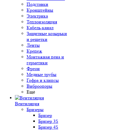
Подставки
Кронштейны
Электрика
Теплоизоляция
Кабель-канал
Защитные козырьки
и решетки
Ленты
Крепеж
Монтажная пена и
герметики
Фреон
Медные трубы
Гофра и клипсы
Виброопоры
Ещё
Вентиляция
Бризеры
Бризер
Бризер 3S
Бризер 4S