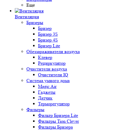
Ещё
Вентиляция
Бризеры
Бризер
Бризер 3S
Бризер 4S
Бризер Lite
Обеззараживатели воздуха
Клевер
Рециркулятор
Очистители воздуха
Очистители IQ
Система умного дома
Magic Air
Гаджеты
Датчик
Терморегулятор
Фильтры
Фильтр Бризера Lite
Фильтры Tion Clever
Фильтры Бризера