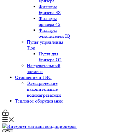
Бризера
Фильтры
Бризера 3S
Фильтры
бризера 4S
Фильтры
очистителей IQ
Пульт управления
Tion
Пульт для
Бризера O2
Нагревательный
элемент
Отопление и ГВС
Электрические
накопительные
водонагреватели
Тепловое оборудование