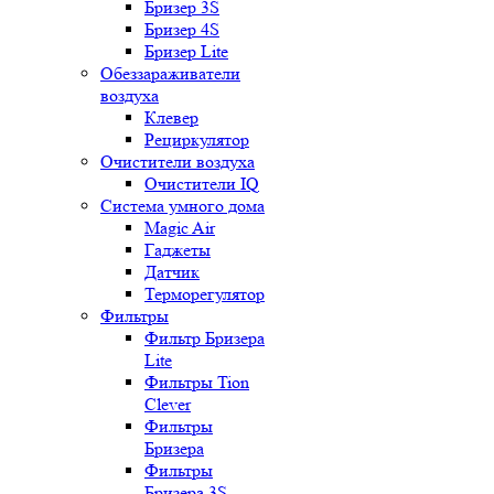
Бризер 3S
Бризер 4S
Бризер Lite
Обеззараживатели
воздуха
Клевер
Рециркулятор
Очистители воздуха
Очистители IQ
Система умного дома
Magic Air
Гаджеты
Датчик
Терморегулятор
Фильтры
Фильтр Бризера
Lite
Фильтры Tion
Clever
Фильтры
Бризера
Фильтры
Бризера 3S