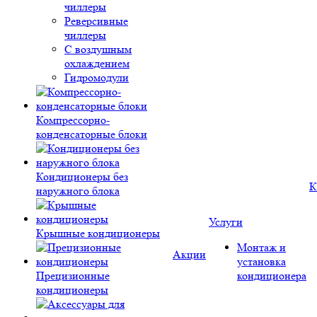
чиллеры
Реверсивные
чиллеры
С воздушным
охлаждением
Гидромодули
Компрессорно-
конденсаторные блоки
Кондиционеры без
К
наружного блока
Услуги
Крышные кондиционеры
Монтаж и
Акции
установка
Прецизионные
кондиционера
кондиционеры