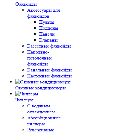
Фанкойлы
Аксессуары для
фанкойлов
Пульты
Поддоны
Панели
Клапаны
Кассетные фанкойлы
Напольно-
потолочные
фанкойлы
Канальные фанкойлы
Настенные фанкойлы
Оконные кондиционеры
Чиллеры
С водяным
охлаждением
Абсорбционные
чиллеры
Реверсивные