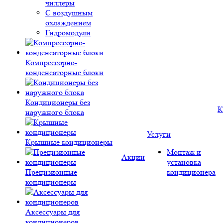
чиллеры
С воздушным
охлаждением
Гидромодули
Компрессорно-
конденсаторные блоки
Кондиционеры без
К
наружного блока
Услуги
Крышные кондиционеры
Монтаж и
Акции
установка
Прецизионные
кондиционера
кондиционеры
Аксессуары для
кондиционеров