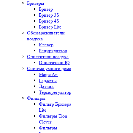
Бризеры
Бризер
Бризер 3S
Бризер 4S
Бризер Lite
Обеззараживатели
воздуха
Клевер
Рециркулятор
Очистители воздуха
Очистители IQ
Система умного дома
Magic Air
Гаджеты
Датчик
Терморегулятор
Фильтры
Фильтр Бризера
Lite
Фильтры Tion
Clever
Фильтры