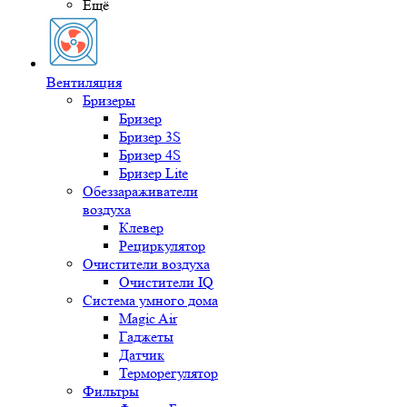
Ещё
Вентиляция
Бризеры
Бризер
Бризер 3S
Бризер 4S
Бризер Lite
Обеззараживатели
воздуха
Клевер
Рециркулятор
Очистители воздуха
Очистители IQ
Система умного дома
Magic Air
Гаджеты
Датчик
Терморегулятор
Фильтры