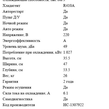
Хладагент
R410A
Авторестарт
Да
Пульт Д/У
Да
Ночной режим
Да
Авто режим
Да
Напряжение, В
220
Энергоэффективность
A
Уровень шума, дБа
49
Потребление при охлаждении, кВт
1.027
Высота, см
35.5
Ширина, см
47
Глубина, см
53.5
Вес, кг
26
Гарантия
2 года
Режим осушения
Да
Сила тока на охлаждение, А
6.1
Самодиагностика
Да
Код производителя
НС-1307922