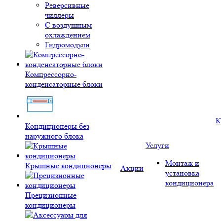
Реверсивные
чиллеры
С воздушным
охлаждением
Гидромодули
Компрессорно-
конденсаторные блоки
К
Кондиционеры без
наружного блока
Услуги
Монтаж и
Крышные кондиционеры
Акции
установка
кондиционера
Прецизионные
кондиционеры