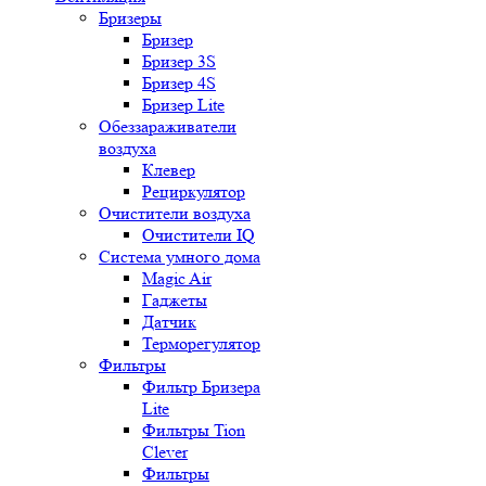
Бризеры
Бризер
Бризер 3S
Бризер 4S
Бризер Lite
Обеззараживатели
воздуха
Клевер
Рециркулятор
Очистители воздуха
Очистители IQ
Система умного дома
Magic Air
Гаджеты
Датчик
Терморегулятор
Фильтры
Фильтр Бризера
Lite
Фильтры Tion
Clever
Фильтры