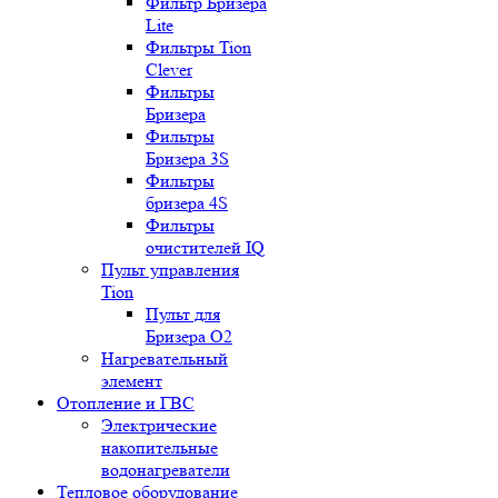
Фильтр Бризера
Lite
Фильтры Tion
Clever
Фильтры
Бризера
Фильтры
Бризера 3S
Фильтры
бризера 4S
Фильтры
очистителей IQ
Пульт управления
Tion
Пульт для
Бризера O2
Нагревательный
элемент
Отопление и ГВС
Электрические
накопительные
водонагреватели
Тепловое оборудование