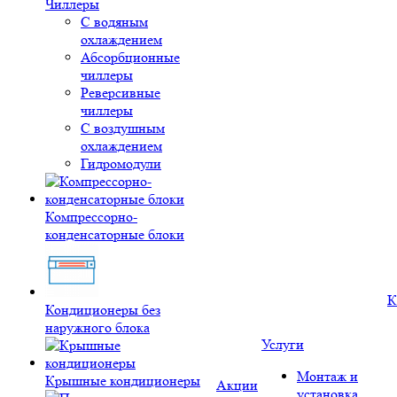
Чиллеры
С водяным
охлаждением
Абсорбционные
чиллеры
Реверсивные
чиллеры
С воздушным
охлаждением
Гидромодули
Компрессорно-
конденсаторные блоки
К
Кондиционеры без
наружного блока
Услуги
Монтаж и
Крышные кондиционеры
Акции
установка