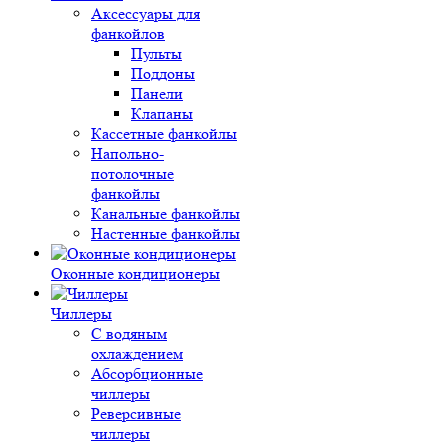
Аксессуары для
фанкойлов
Пульты
Поддоны
Панели
Клапаны
Кассетные фанкойлы
Напольно-
потолочные
фанкойлы
Канальные фанкойлы
Настенные фанкойлы
Оконные кондиционеры
Чиллеры
С водяным
охлаждением
Абсорбционные
чиллеры
Реверсивные
чиллеры