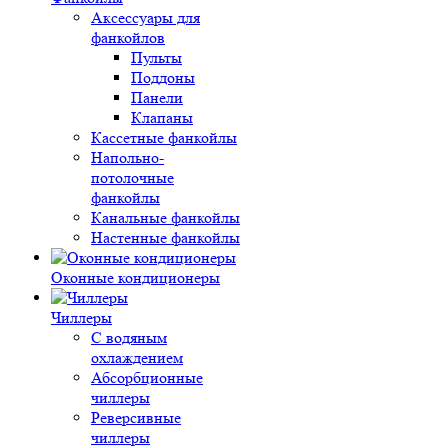
Аксессуары для
фанкойлов
Пульты
Поддоны
Панели
Клапаны
Кассетные фанкойлы
Напольно-
потолочные
фанкойлы
Канальные фанкойлы
Настенные фанкойлы
Оконные кондиционеры
Чиллеры
С водяным
охлаждением
Абсорбционные
чиллеры
Реверсивные
чиллеры