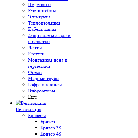
Подставки
Кронштейны
Электрика
Теплоизоляция
Кабель-канал
Защитные козырьки
и решетки
Ленты
Крепеж
Монтажная пена и
герметики
Фреон
Медные трубы
Гофра и клипсы
Виброопоры
Ещё
Вентиляция
Бризеры
Бризер
Бризер 3S
Бризер 4S