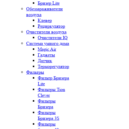
Бризер Lite
Обеззараживатели
воздуха
Клевер
Рециркулятор
Очистители воздуха
Очистители IQ
Система умного дома
Magic Air
Гаджеты
Датчик
Терморегулятор
Фильтры
Фильтр Бризера
Lite
Фильтры Tion
Clever
Фильтры
Бризера
Фильтры
Бризера 3S
Фильтры