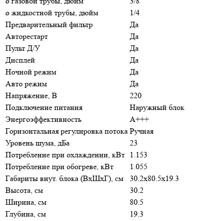
ø газовой трубы, дюйм
3/8
ø жидкостной трубы, дюйм
1/4
Предварительный фильтр
Да
Авторестарт
Да
Пульт Д/У
Да
Дисплей
Да
Ночной режим
Да
Авто режим
Да
Напряжение, В
220
Подключение питания
Наружный блок
Энергоэффективность
A+++
Горизонтальная регулировка потока
Ручная
Уровень шума, дБа
23
Потребление при охлаждении, кВт
1.153
Потребление при обогреве, кВт
1.055
Габариты внут. блока (ВхШхГ), см
30.2х80.5х19.3
Высота, см
30.2
Ширина, см
80.5
Глубина, см
19.3