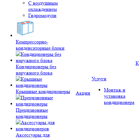
С воздушным
охлаждением
Гидромодули
Компрессорно-
конденсаторные блоки
К
Кондиционеры без
наружного блока
Услуги
Монтаж и
Крышные кондиционеры
Акции
установка
кондиционера
Прецизионные
кондиционеры
Аксессуары для