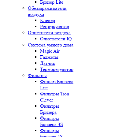
Бризер Lite
Обеззараживатели
воздуха
Клевер
Рециркулятор
Очистители воздуха
Очистители IQ
Система умного дома
Magic Air
Гаджеты
Датчик
Терморегулятор
Фильтры
Фильтр Бризера
Lite
Фильтры Tion
Clever
Фильтры
Бризера
Фильтры
Бризера 3S
Фильтры
бризера 4S