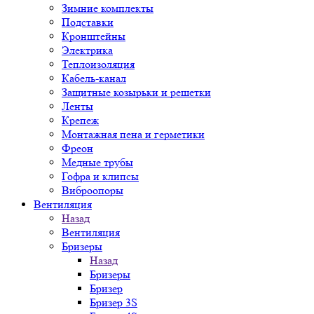
Зимние комплекты
Подставки
Кронштейны
Электрика
Теплоизоляция
Кабель-канал
Защитные козырьки и решетки
Ленты
Крепеж
Монтажная пена и герметики
Фреон
Медные трубы
Гофра и клипсы
Виброопоры
Вентиляция
Назад
Вентиляция
Бризеры
Назад
Бризеры
Бризер
Бризер 3S