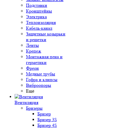
Подставки
Кронштейны
Электрика
Теплоизоляция
Кабель-канал
Защитные козырьки
и решетки
Ленты
Крепеж
Монтажная пена и
герметики
Фреон
Медные трубы
Гофра и клипсы
Виброопоры
Ещё
Вентиляция
Бризеры
Бризер
Бризер 3S
Бризер 4S