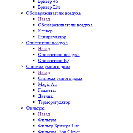
Бризер 4S
Бризер Lite
Обеззараживатели воздуха
Назад
Обеззараживатели воздуха
Клевер
Рециркулятор
Очистители воздуха
Назад
Очистители воздуха
Очистители IQ
Система умного дома
Назад
Система умного дома
Magic Air
Гаджеты
Датчик
Терморегулятор
Фильтры
Назад
Фильтры
Фильтр Бризера Lite
Фильтры Tion Clever