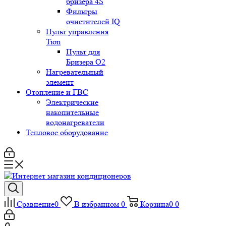
бризера 4S
Фильтры
очистителей IQ
Пульт управления
Tion
Пульт для
Бризера O2
Нагревательный
элемент
Отопление и ГВС
Электрические
накопительные
водонагреватели
Тепловое оборудование
Сравнение
0
В избранном
0
Корзина
0
0