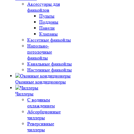
Аксессуары для
фанкойлов
Пульты
Поддоны
Панели
Клапаны
Кассетные фанкойлы
Напольно-
потолочные
фанкойлы
Канальные фанкойлы
Настенные фанкойлы
Оконные кондиционеры
Чиллеры
С водяным
охлаждением
Абсорбционные
чиллеры
Реверсивные
чиллеры