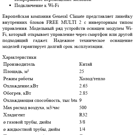
Подключение к Wi-Fi
Европейская компания General Climate представляет линейку
внутренних блоков FREE MULTI 2 с инверторным типом
управления. Модельный ряд устройств оснащен модулем Wi-
Fi, который открывает управление через смартфон или другой
подходящий гаджет. Надежное техническое оснащение
моделей гарантирует долгий срок эксплуатации.
Характеристики
Производитель
Китай
Площадь, м²
25
Режим работы
Холод/тепло
Охлаждение,кВт
2.65
Обогрев, кВт
2.85
Охлаждающая способность, тыс btu
9
Max расход воздуха, м3/час
500
Хладагент
R32
ø газовой трубы, дюйм
3/8
ø жидкостной трубы, дюйм
1/4