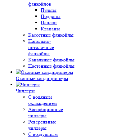
фанкойлов
Пульты
Поддоны
Панели
Клапаны
Кассетные фанкойлы
Напольно-
потолочные
фанкойлы
Канальные фанкойлы
Настенные фанкойлы
Оконные кондиционеры
Чиллеры
С водяным
охлаждением
Абсорбционные
чиллеры
Реверсивные
чиллеры
С воздушным