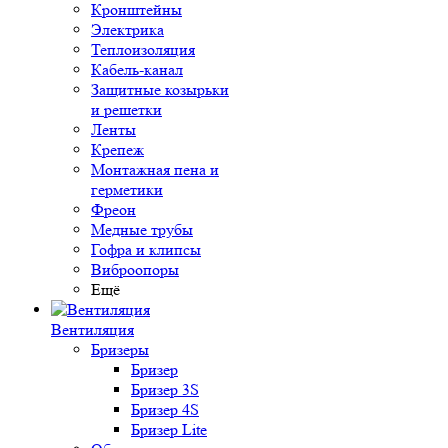
Кронштейны
Электрика
Теплоизоляция
Кабель-канал
Защитные козырьки
и решетки
Ленты
Крепеж
Монтажная пена и
герметики
Фреон
Медные трубы
Гофра и клипсы
Виброопоры
Ещё
Вентиляция
Бризеры
Бризер
Бризер 3S
Бризер 4S
Бризер Lite