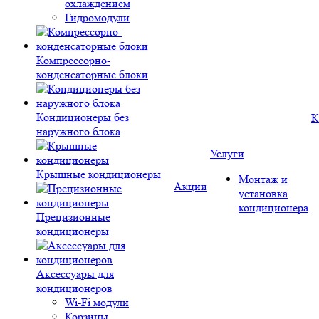
охлаждением
Гидромодули
Компрессорно-
конденсаторные блоки
Кондиционеры без
К
наружного блока
Услуги
Крышные кондиционеры
Монтаж и
Акции
установка
кондиционера
Прецизионные
кондиционеры
Аксессуары для
кондиционеров
Wi-Fi модули
Корзины