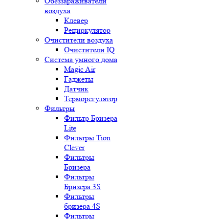
Обеззараживатели
воздуха
Клевер
Рециркулятор
Очистители воздуха
Очистители IQ
Система умного дома
Magic Air
Гаджеты
Датчик
Терморегулятор
Фильтры
Фильтр Бризера
Lite
Фильтры Tion
Clever
Фильтры
Бризера
Фильтры
Бризера 3S
Фильтры
бризера 4S
Фильтры