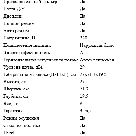
Предварительный фильтр
Да
Пульт Д/У
Да
Дисплей
Да
Ночной режим
Да
Авто режим
Да
Напряжение, В
220
Подключение питания
Наружный блок
Энергоэффективность
A
Горизонтальная регулировка потока
Автоматическая
Уровень шума, дБа
29
Габариты внут. блока (ВхШхГ), см
27x71.3x19.5
Высота, см
27
Ширина, см
71.3
Глубина, см
19.5
Вес, кг
9
Гарантия
3 года
Режим осушения
Да
Самодиагностика
Да
I Feel
Да