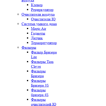
воздуха
Клевер
Рециркулятор
Очистители воздуха
Очистители IQ
Система умного дома
Magic Air
Гаджеты
Датчик
Терморегулятор
Фильтры
Фильтр Бризера
Lite
Фильтры Tion
Clever
Фильтры
Бризера
Фильтры
Бризера 3S
Фильтры
бризера 4S
Фильтры
очистителей IQ