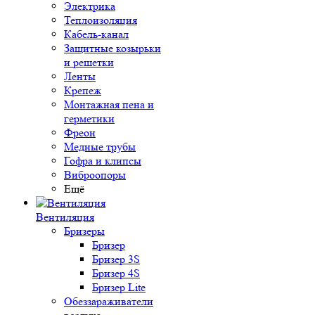
Электрика
Теплоизоляция
Кабель-канал
Защитные козырьки
и решетки
Ленты
Крепеж
Монтажная пена и
герметики
Фреон
Медные трубы
Гофра и клипсы
Виброопоры
Ещё
Вентиляция
Бризеры
Бризер
Бризер 3S
Бризер 4S
Бризер Lite
Обеззараживатели