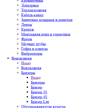
Кронштейны
Электрика
Теплоизоляция
Кабель-канал
Защитные козырьки и решетки
Ленты
Крепеж
Монтажная пена и герметики
Фреон
Медные трубы
Гофра и клипсы
Виброопоры
Вентиляция
Назад
Вентиляция
Бризеры
Назад
Бризеры
Бризер
Бризер 3S
Бризер 4S
Бризер Lite
Обеззараживатели воздуха