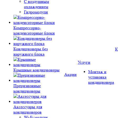
С воздушным
охлаждением
Гидромодули
Компрессорно-
конденсаторные блоки
Кондиционеры без
К
наружного блока
Услуги
Крышные кондиционеры
Монтаж и
Акции
установка
кондиционера
Прецизионные
кондиционеры
Аксессуары для
кондиционеров
Wi-Fi модули