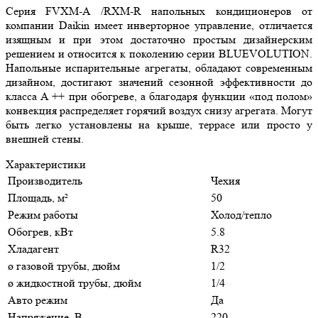
Серия FVXM-A /RXM-R напольных кондиционеров от
компании Daikin имеет инверторное управление, отличается
изящным и при этом достаточно простым дизайнерским
решением и относится к поколению серии BLUEVOLUTION.
Напольные испарительные агрегаты, обладают современным
дизайном, достигают значений сезонной эффективности до
класса A ++ при обогреве, а благодаря функции «под полом»
конвекция распределяет горячий воздух снизу агрегата. Могут
быть легко установлены на крыше, террасе или просто у
внешней стены.
Характеристики
Производитель
Чеxия
Площадь, м²
50
Режим работы
Холод/тепло
Обогрев, кВт
5.8
Хладагент
R32
ø газовой трубы, дюйм
1/2
ø жидкостной трубы, дюйм
1/4
Авто режим
Да
Напряжение, В
220