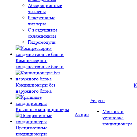
Абсорбционные
чиллеры
Реверсивные
чиллеры
С воздушным
охлаждением
Гидромодули
Компрессорно-
конденсаторные блоки
Кондиционеры без
К
наружного блока
Услуги
Крышные кондиционеры
Монтаж и
Акции
установка
кондиционера
Прецизионные
кондиционеры