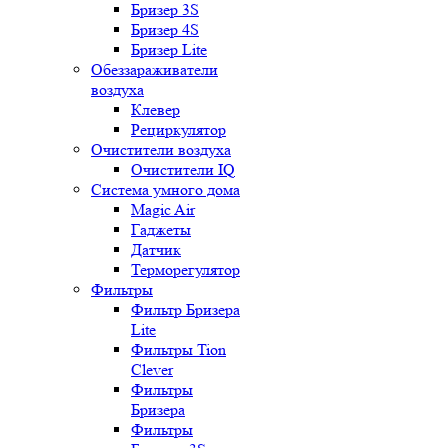
Бризер 3S
Бризер 4S
Бризер Lite
Обеззараживатели
воздуха
Клевер
Рециркулятор
Очистители воздуха
Очистители IQ
Система умного дома
Magic Air
Гаджеты
Датчик
Терморегулятор
Фильтры
Фильтр Бризера
Lite
Фильтры Tion
Clever
Фильтры
Бризера
Фильтры