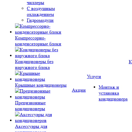
чиллеры
С воздушным
охлаждением
Гидромодули
Компрессорно-
конденсаторные блоки
Кондиционеры без
К
наружного блока
Услуги
Крышные кондиционеры
Монтаж и
Акции
установка
кондиционера
Прецизионные
кондиционеры
Аксессуары для