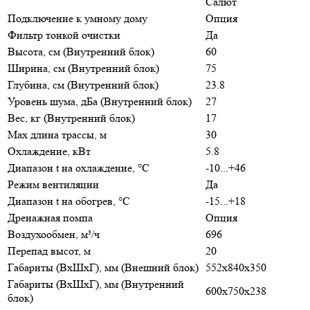
Салют
Подключение к умному дому
Опция
Фильтр тонкой очистки
Да
Высота, см (Внутренний блок)
60
Ширина, см (Внутренний блок)
75
Глубина, см (Внутренний блок)
23.8
Уровень шума, дБа (Внутренний блок)
27
Вес, кг (Внутренний блок)
17
Max длина трассы, м
30
Охлаждение, кВт
5.8
Диапазон t на охлаждение, °С
-10...+46
Режим вентиляции
Да
Диапазон t на обогрев, °С
-15...+18
Дренажная помпа
Опция
Воздухообмен, м³/ч
696
Перепад высот, м
20
Габариты (ВхШхГ), мм (Внешний блок)
552x840x350
Габариты (ВхШхГ), мм (Внутренний
600x750x238
блок)