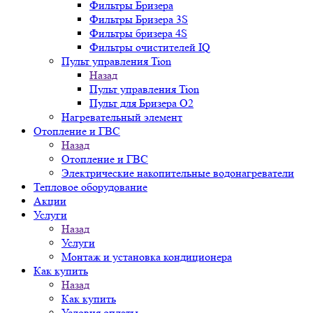
Фильтры Бризера
Фильтры Бризера 3S
Фильтры бризера 4S
Фильтры очистителей IQ
Пульт управления Tion
Назад
Пульт управления Tion
Пульт для Бризера O2
Нагревательный элемент
Отопление и ГВС
Назад
Отопление и ГВС
Электрические накопительные водонагреватели
Тепловое оборудование
Акции
Услуги
Назад
Услуги
Монтаж и установка кондиционера
Как купить
Назад
Как купить
Условия оплаты