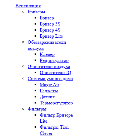
Вентиляция
Бризеры
Бризер
Бризер 3S
Бризер 4S
Бризер Lite
Обеззараживатели
воздуха
Клевер
Рециркулятор
Очистители воздуха
Очистители IQ
Система умного дома
Magic Air
Гаджеты
Датчик
Терморегулятор
Фильтры
Фильтр Бризера
Lite
Фильтры Tion
Clever