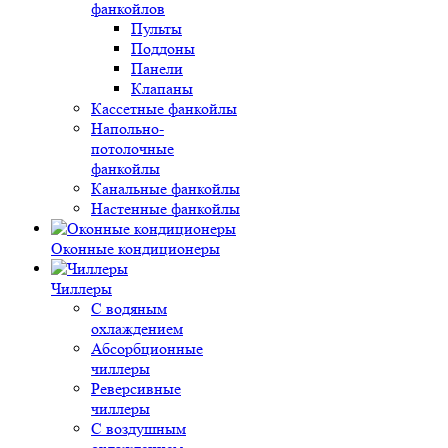
фанкойлов
Пульты
Поддоны
Панели
Клапаны
Кассетные фанкойлы
Напольно-
потолочные
фанкойлы
Канальные фанкойлы
Настенные фанкойлы
Оконные кондиционеры
Чиллеры
С водяным
охлаждением
Абсорбционные
чиллеры
Реверсивные
чиллеры
С воздушным