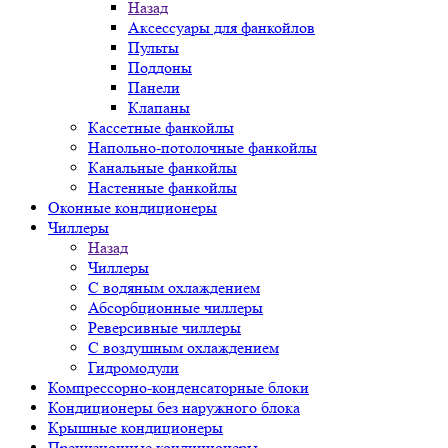
Назад
Аксессуары для фанкойлов
Пульты
Поддоны
Панели
Клапаны
Кассетные фанкойлы
Напольно-потолочные фанкойлы
Канальные фанкойлы
Настенные фанкойлы
Оконные кондиционеры
Чиллеры
Назад
Чиллеры
С водяным охлаждением
Абсорбционные чиллеры
Реверсивные чиллеры
С воздушным охлаждением
Гидромодули
Компрессорно-конденсаторные блоки
Кондиционеры без наружного блока
Крышные кондиционеры
Прецизионные кондиционеры