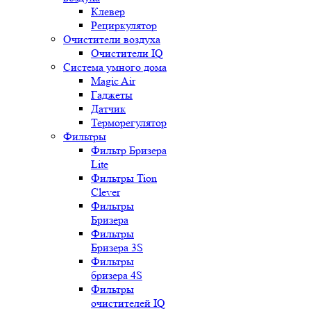
Клевер
Рециркулятор
Очистители воздуха
Очистители IQ
Система умного дома
Magic Air
Гаджеты
Датчик
Терморегулятор
Фильтры
Фильтр Бризера
Lite
Фильтры Tion
Clever
Фильтры
Бризера
Фильтры
Бризера 3S
Фильтры
бризера 4S
Фильтры
очистителей IQ