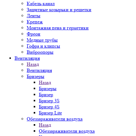
Кабель-канал
Защитные козырьки и решетки
Ленты
Крепеж
Монтажная пена и герметики
Фреон
Медные трубы
Гофра и клипсы
Виброопоры
Вентиляция
Назад
Вентиляция
Бризеры
Назад
Бризеры
Бризер
Бризер 3S
Бризер 4S
Бризер Lite
Обеззараживатели воздуха
Назад
Обеззараживатели воздуха