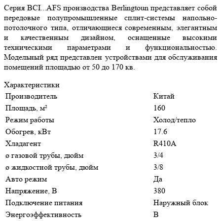
Серия BCI...AFS производства Berlingtoun представляет собой
передовые полупромышленные сплит-системы напольно-
потолочного типа, отличающиеся современным, элегантным
и качественным дизайном, оснащенные высокими
техническими параметрами и функциональностью.
Модельный ряд представлен устройствами для обслуживания
помещений площадью от 50 до 170 кв.
Характеристики
Производитель
Китай
Площадь, м²
160
Режим работы
Холод/тепло
Обогрев, кВт
17.6
Хладагент
R410A
ø газовой трубы, дюйм
3/4
ø жидкостной трубы, дюйм
3/8
Авто режим
Да
Напряжение, В
380
Подключение питания
Наружный блок
Энергоэффективность
B