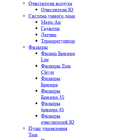
Очистители воздуха
Очистители IQ
Система умного дома
Magic Air
Гаджеты
Датчик
Терморегулятор
Фильтры
Фильтр Бризера
Lite
Фильтры Tion
Clever
Фильтры
Бризера
Фильтры
Бризера 3S
Фильтры
бризера 4S
Фильтры
очистителей IQ
Пульт управления
Tion