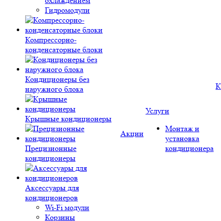
охлаждением
Гидромодули
Компрессорно-
конденсаторные блоки
Кондиционеры без
К
наружного блока
Услуги
Крышные кондиционеры
Монтаж и
Акции
установка
Прецизионные
кондиционера
кондиционеры
Аксессуары для
кондиционеров
Wi-Fi модули
Корзины