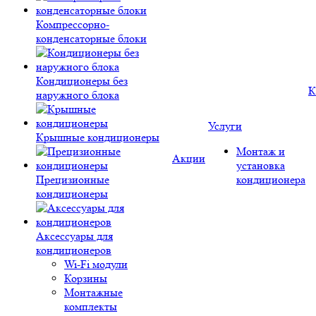
Компрессорно-
конденсаторные блоки
Кондиционеры без
К
наружного блока
Услуги
Крышные кондиционеры
Монтаж и
Акции
установка
Прецизионные
кондиционера
кондиционеры
Аксессуары для
кондиционеров
Wi-Fi модули
Корзины
Монтажные
комплекты