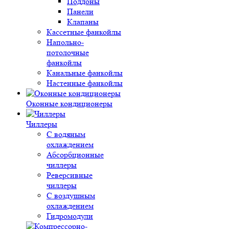
Поддоны
Панели
Клапаны
Кассетные фанкойлы
Напольно-
потолочные
фанкойлы
Канальные фанкойлы
Настенные фанкойлы
Оконные кондиционеры
Чиллеры
С водяным
охлаждением
Абсорбционные
чиллеры
Реверсивные
чиллеры
С воздушным
охлаждением
Гидромодули