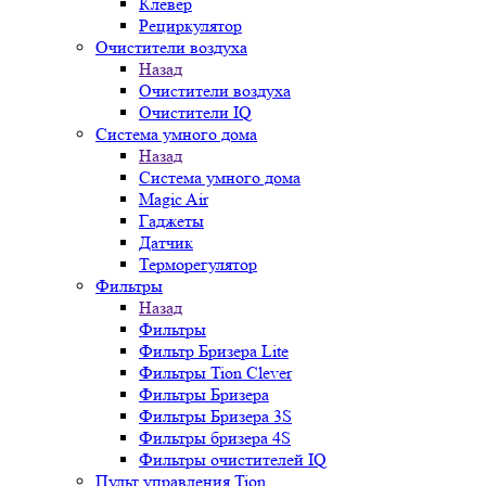
Клевер
Рециркулятор
Очистители воздуха
Назад
Очистители воздуха
Очистители IQ
Система умного дома
Назад
Система умного дома
Magic Air
Гаджеты
Датчик
Терморегулятор
Фильтры
Назад
Фильтры
Фильтр Бризера Lite
Фильтры Tion Clever
Фильтры Бризера
Фильтры Бризера 3S
Фильтры бризера 4S
Фильтры очистителей IQ
Пульт управления Tion