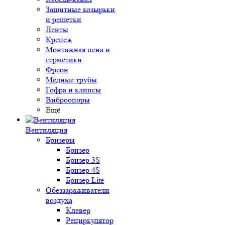
Защитные козырьки
и решетки
Ленты
Крепеж
Монтажная пена и
герметики
Фреон
Медные трубы
Гофра и клипсы
Виброопоры
Ещё
Вентиляция
Бризеры
Бризер
Бризер 3S
Бризер 4S
Бризер Lite
Обеззараживатели
воздуха
Клевер
Рециркулятор