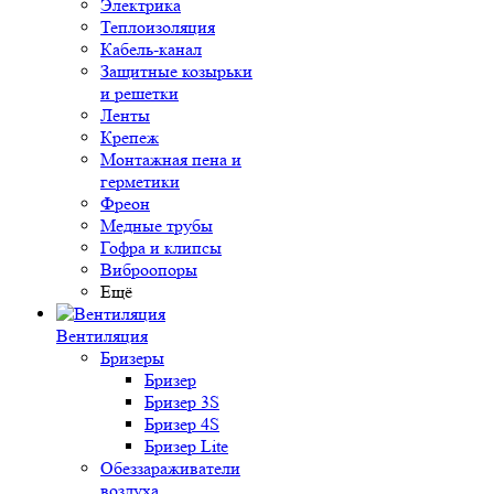
Электрика
Теплоизоляция
Кабель-канал
Защитные козырьки
и решетки
Ленты
Крепеж
Монтажная пена и
герметики
Фреон
Медные трубы
Гофра и клипсы
Виброопоры
Ещё
Вентиляция
Бризеры
Бризер
Бризер 3S
Бризер 4S
Бризер Lite
Обеззараживатели
воздуха