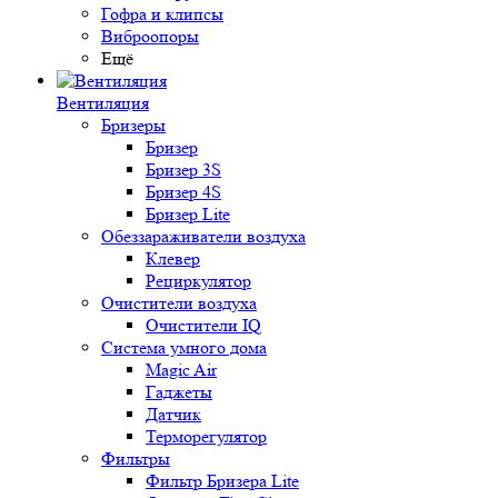
Гофра и клипсы
Виброопоры
Ещё
Вентиляция
Бризеры
Бризер
Бризер 3S
Бризер 4S
Бризер Lite
Обеззараживатели воздуха
Клевер
Рециркулятор
Очистители воздуха
Очистители IQ
Система умного дома
Magic Air
Гаджеты
Датчик
Терморегулятор
Фильтры
Фильтр Бризера Lite