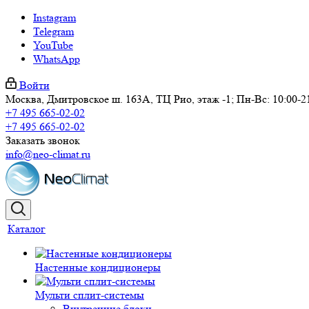
Instagram
Telegram
YouTube
WhatsApp
Войти
Москва, Дмитровское ш. 163А, ТЦ Рио, этаж -1; Пн-Вс: 10:00-2
+7 495 665-02-02
+7 495 665-02-02
Заказать звонок
info@neo-climat.ru
Каталог
Настенные кондиционеры
Мульти сплит-системы
Внутренние блоки