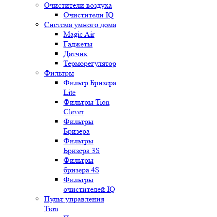
Очистители воздуха
Очистители IQ
Система умного дома
Magic Air
Гаджеты
Датчик
Терморегулятор
Фильтры
Фильтр Бризера
Lite
Фильтры Tion
Clever
Фильтры
Бризера
Фильтры
Бризера 3S
Фильтры
бризера 4S
Фильтры
очистителей IQ
Пульт управления
Tion