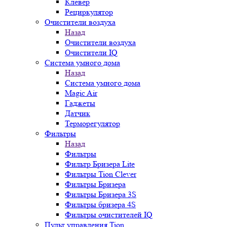
Клевер
Рециркулятор
Очистители воздуха
Назад
Очистители воздуха
Очистители IQ
Система умного дома
Назад
Система умного дома
Magic Air
Гаджеты
Датчик
Терморегулятор
Фильтры
Назад
Фильтры
Фильтр Бризера Lite
Фильтры Tion Clever
Фильтры Бризера
Фильтры Бризера 3S
Фильтры бризера 4S
Фильтры очистителей IQ
Пульт управления Tion