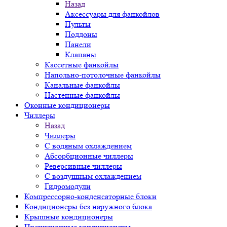
Назад
Аксессуары для фанкойлов
Пульты
Поддоны
Панели
Клапаны
Кассетные фанкойлы
Напольно-потолочные фанкойлы
Канальные фанкойлы
Настенные фанкойлы
Оконные кондиционеры
Чиллеры
Назад
Чиллеры
С водяным охлаждением
Абсорбционные чиллеры
Реверсивные чиллеры
С воздушным охлаждением
Гидромодули
Компрессорно-конденсаторные блоки
Кондиционеры без наружного блока
Крышные кондиционеры
Прецизионные кондиционеры