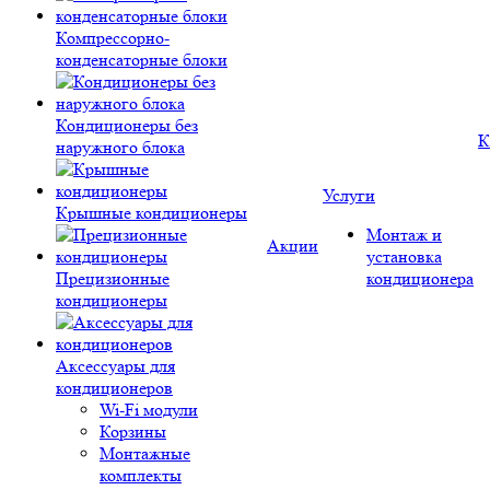
Компрессорно-
конденсаторные блоки
Кондиционеры без
К
наружного блока
Услуги
Крышные кондиционеры
Монтаж и
Акции
установка
Прецизионные
кондиционера
кондиционеры
Аксессуары для
кондиционеров
Wi-Fi модули
Корзины
Монтажные
комплекты