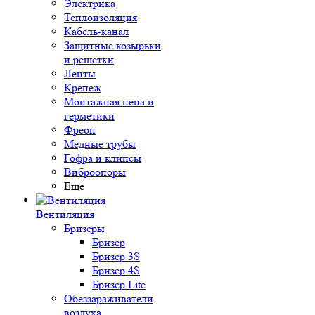
Электрика
Теплоизоляция
Кабель-канал
Защитные козырьки
и решетки
Ленты
Крепеж
Монтажная пена и
герметики
Фреон
Медные трубы
Гофра и клипсы
Виброопоры
Ещё
Вентиляция
Бризеры
Бризер
Бризер 3S
Бризер 4S
Бризер Lite
Обеззараживатели
воздуха