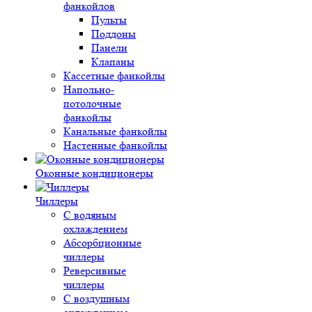
фанкойлов
Пульты
Поддоны
Панели
Клапаны
Кассетные фанкойлы
Напольно-
потолочные
фанкойлы
Канальные фанкойлы
Настенные фанкойлы
Оконные кондиционеры
Чиллеры
С водяным
охлаждением
Абсорбционные
чиллеры
Реверсивные
чиллеры
С воздушным