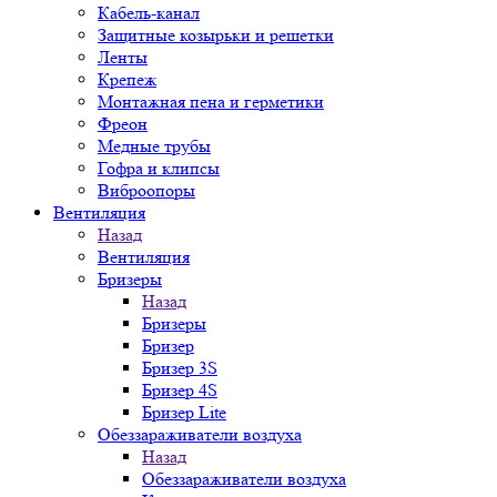
Кабель-канал
Защитные козырьки и решетки
Ленты
Крепеж
Монтажная пена и герметики
Фреон
Медные трубы
Гофра и клипсы
Виброопоры
Вентиляция
Назад
Вентиляция
Бризеры
Назад
Бризеры
Бризер
Бризер 3S
Бризер 4S
Бризер Lite
Обеззараживатели воздуха
Назад
Обеззараживатели воздуха