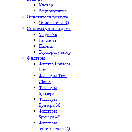
Клевер
Рециркулятор
Очистители воздуха
Очистители IQ
Система умного дома
Magic Air
Гаджеты
Датчик
Терморегулятор
Фильтры
Фильтр Бризера
Lite
Фильтры Tion
Clever
Фильтры
Бризера
Фильтры
Бризера 3S
Фильтры
бризера 4S
Фильтры
очистителей IQ