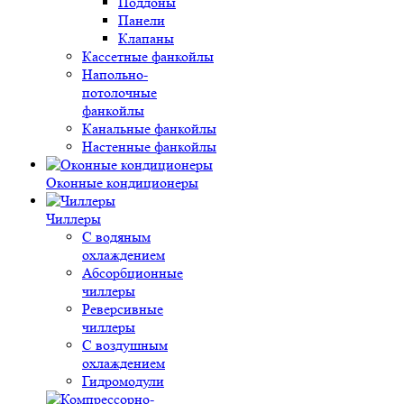
Поддоны
Панели
Клапаны
Кассетные фанкойлы
Напольно-
потолочные
фанкойлы
Канальные фанкойлы
Настенные фанкойлы
Оконные кондиционеры
Чиллеры
С водяным
охлаждением
Абсорбционные
чиллеры
Реверсивные
чиллеры
С воздушным
охлаждением
Гидромодули