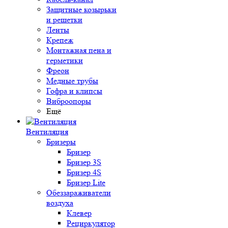
Защитные козырьки
и решетки
Ленты
Крепеж
Монтажная пена и
герметики
Фреон
Медные трубы
Гофра и клипсы
Виброопоры
Ещё
Вентиляция
Бризеры
Бризер
Бризер 3S
Бризер 4S
Бризер Lite
Обеззараживатели
воздуха
Клевер
Рециркулятор