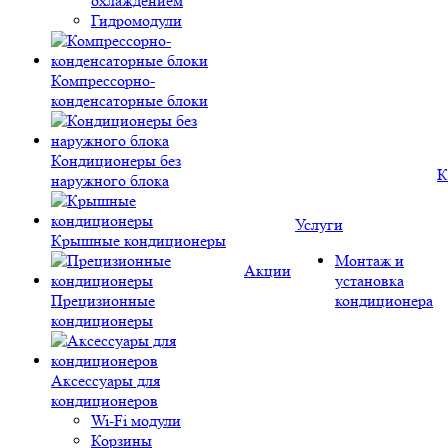
охлаждением
Гидромодули
Компрессорно-
конденсаторные блоки
Кондиционеры без
К
наружного блока
Услуги
Крышные кондиционеры
Монтаж и
Акции
установка
Прецизионные
кондиционера
кондиционеры
Аксессуары для
кондиционеров
Wi-Fi модули
Корзины