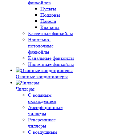
фанкойлов
Пульты
Поддоны
Панели
Клапаны
Кассетные фанкойлы
Напольно-
потолочные
фанкойлы
Канальные фанкойлы
Настенные фанкойлы
Оконные кондиционеры
Чиллеры
С водяным
охлаждением
Абсорбционные
чиллеры
Реверсивные
чиллеры
С воздушным