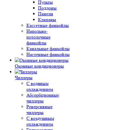
Пульты
Поддоны
Панели
Клапаны
Кассетные фанкойлы
Напольно-
потолочные
фанкойлы
Канальные фанкойлы
Настенные фанкойлы
Оконные кондиционеры
Чиллеры
С водяным
охлаждением
Абсорбционные
чиллеры
Реверсивные
чиллеры
С воздушным
охлаждением
Гидромодули