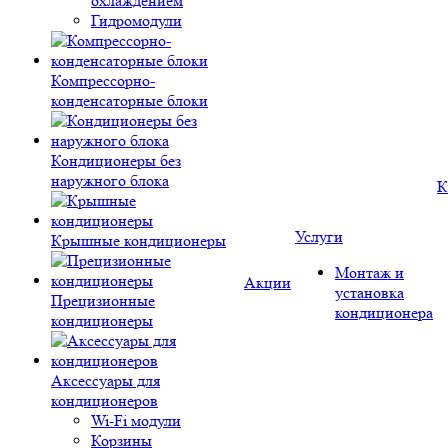
охлаждением
Гидромодули
Компрессорно-
конденсаторные блоки
Кондиционеры без
наружного блока
К
Услуги
Крышные кондиционеры
Монтаж и
Акции
установка
Прецизионные
кондиционера
кондиционеры
Аксессуары для
кондиционеров
Wi-Fi модули
Корзины