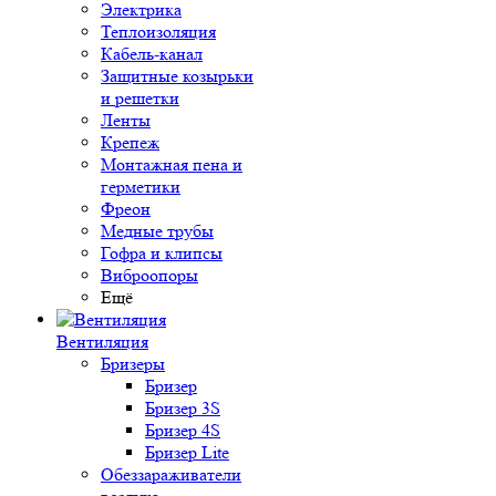
Электрика
Теплоизоляция
Кабель-канал
Защитные козырьки
и решетки
Ленты
Крепеж
Монтажная пена и
герметики
Фреон
Медные трубы
Гофра и клипсы
Виброопоры
Ещё
Вентиляция
Бризеры
Бризер
Бризер 3S
Бризер 4S
Бризер Lite
Обеззараживатели