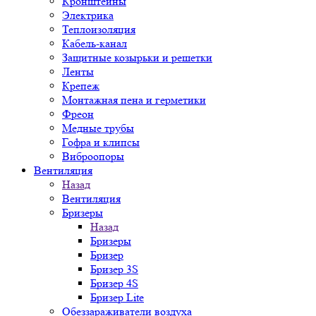
Кронштейны
Электрика
Теплоизоляция
Кабель-канал
Защитные козырьки и решетки
Ленты
Крепеж
Монтажная пена и герметики
Фреон
Медные трубы
Гофра и клипсы
Виброопоры
Вентиляция
Назад
Вентиляция
Бризеры
Назад
Бризеры
Бризер
Бризер 3S
Бризер 4S
Бризер Lite
Обеззараживатели воздуха