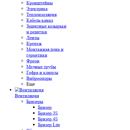
Кронштейны
Электрика
Теплоизоляция
Кабель-канал
Защитные козырьки
и решетки
Ленты
Крепеж
Монтажная пена и
герметики
Фреон
Медные трубы
Гофра и клипсы
Виброопоры
Ещё
Вентиляция
Бризеры
Бризер
Бризер 3S
Бризер 4S
Бризер Lite