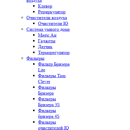
воздуха
Клевер
Рециркулятор
Очистители воздуха
Очистители IQ
Система умного дома
Magic Air
Гаджеты
Датчик
Терморегулятор
Фильтры
Фильтр Бризера
Lite
Фильтры Tion
Clever
Фильтры
Бризера
Фильтры
Бризера 3S
Фильтры
бризера 4S
Фильтры
очистителей IQ