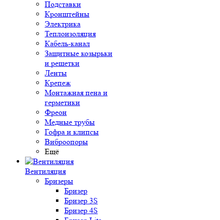
Подставки
Кронштейны
Электрика
Теплоизоляция
Кабель-канал
Защитные козырьки
и решетки
Ленты
Крепеж
Монтажная пена и
герметики
Фреон
Медные трубы
Гофра и клипсы
Виброопоры
Ещё
Вентиляция
Бризеры
Бризер
Бризер 3S
Бризер 4S