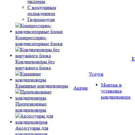
чиллеры
С воздушным
охлаждением
Гидромодули
Компрессорно-
конденсаторные блоки
К
Кондиционеры без
наружного блока
Услуги
Монтаж и
Крышные кондиционеры
Акции
установка
кондиционера
Прецизионные
кондиционеры
Аксессуары для
кондиционеров