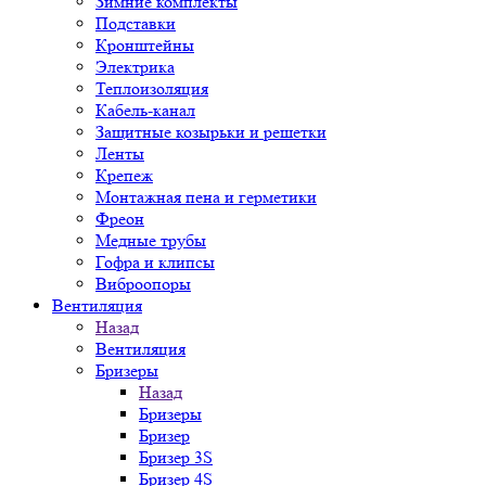
Зимние комплекты
Подставки
Кронштейны
Электрика
Теплоизоляция
Кабель-канал
Защитные козырьки и решетки
Ленты
Крепеж
Монтажная пена и герметики
Фреон
Медные трубы
Гофра и клипсы
Виброопоры
Вентиляция
Назад
Вентиляция
Бризеры
Назад
Бризеры
Бризер
Бризер 3S
Бризер 4S