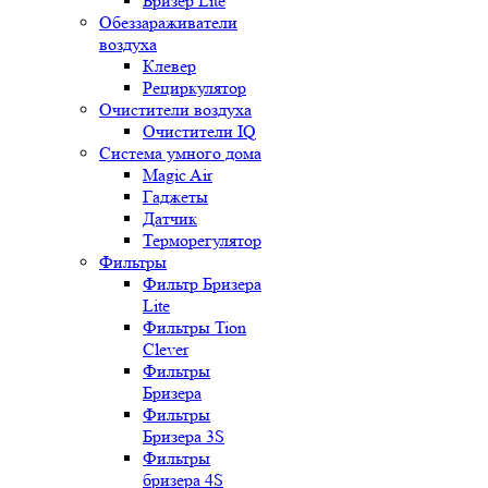
Бризер Lite
Обеззараживатели
воздуха
Клевер
Рециркулятор
Очистители воздуха
Очистители IQ
Система умного дома
Magic Air
Гаджеты
Датчик
Терморегулятор
Фильтры
Фильтр Бризера
Lite
Фильтры Tion
Clever
Фильтры
Бризера
Фильтры
Бризера 3S
Фильтры
бризера 4S