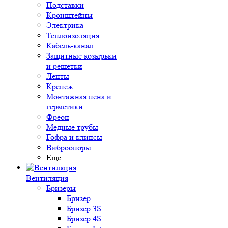
Подставки
Кронштейны
Электрика
Теплоизоляция
Кабель-канал
Защитные козырьки
и решетки
Ленты
Крепеж
Монтажная пена и
герметики
Фреон
Медные трубы
Гофра и клипсы
Виброопоры
Ещё
Вентиляция
Бризеры
Бризер
Бризер 3S
Бризер 4S