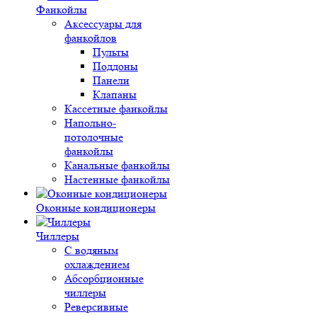
Фанкойлы
Аксессуары для
фанкойлов
Пульты
Поддоны
Панели
Клапаны
Кассетные фанкойлы
Напольно-
потолочные
фанкойлы
Канальные фанкойлы
Настенные фанкойлы
Оконные кондиционеры
Чиллеры
С водяным
охлаждением
Абсорбционные
чиллеры
Реверсивные