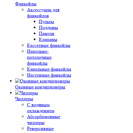
Фанкойлы
Аксессуары для
фанкойлов
Пульты
Поддоны
Панели
Клапаны
Кассетные фанкойлы
Напольно-
потолочные
фанкойлы
Канальные фанкойлы
Настенные фанкойлы
Оконные кондиционеры
Чиллеры
С водяным
охлаждением
Абсорбционные
чиллеры
Реверсивные