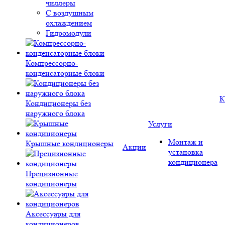
чиллеры
С воздушным
охлаждением
Гидромодули
Компрессорно-
конденсаторные блоки
К
Кондиционеры без
наружного блока
Услуги
Монтаж и
Крышные кондиционеры
Акции
установка
кондиционера
Прецизионные
кондиционеры
Аксессуары для
кондиционеров