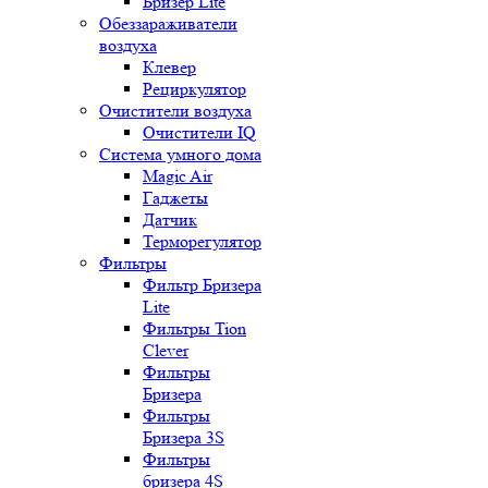
Бризер Lite
Обеззараживатели
воздуха
Клевер
Рециркулятор
Очистители воздуха
Очистители IQ
Система умного дома
Magic Air
Гаджеты
Датчик
Терморегулятор
Фильтры
Фильтр Бризера
Lite
Фильтры Tion
Clever
Фильтры
Бризера
Фильтры
Бризера 3S
Фильтры
бризера 4S