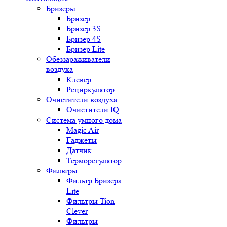
Бризеры
Бризер
Бризер 3S
Бризер 4S
Бризер Lite
Обеззараживатели
воздуха
Клевер
Рециркулятор
Очистители воздуха
Очистители IQ
Система умного дома
Magic Air
Гаджеты
Датчик
Терморегулятор
Фильтры
Фильтр Бризера
Lite
Фильтры Tion
Clever
Фильтры