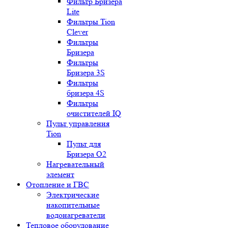
Фильтр Бризера
Lite
Фильтры Tion
Clever
Фильтры
Бризера
Фильтры
Бризера 3S
Фильтры
бризера 4S
Фильтры
очистителей IQ
Пульт управления
Tion
Пульт для
Бризера O2
Нагревательный
элемент
Отопление и ГВС
Электрические
накопительные
водонагреватели
Тепловое оборудование