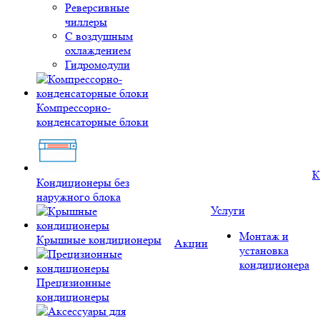
Реверсивные
чиллеры
С воздушным
охлаждением
Гидромодули
Компрессорно-
конденсаторные блоки
К
Кондиционеры без
наружного блока
Услуги
Монтаж и
Крышные кондиционеры
Акции
установка
кондиционера
Прецизионные
кондиционеры