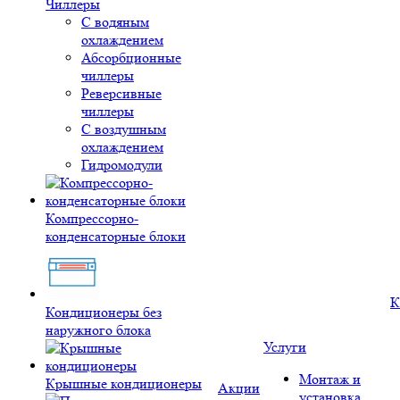
Чиллеры
С водяным
охлаждением
Абсорбционные
чиллеры
Реверсивные
чиллеры
С воздушным
охлаждением
Гидромодули
Компрессорно-
конденсаторные блоки
К
Кондиционеры без
наружного блока
Услуги
Монтаж и
Крышные кондиционеры
Акции
установка