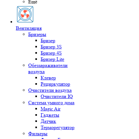
Ещё
Вентиляция
Бризеры
Бризер
Бризер 3S
Бризер 4S
Бризер Lite
Обеззараживатели
воздуха
Клевер
Рециркулятор
Очистители воздуха
Очистители IQ
Система умного дома
Magic Air
Гаджеты
Датчик
Терморегулятор
Фильтры