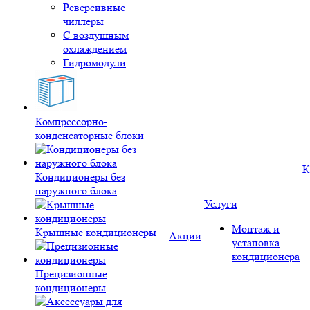
Реверсивные
чиллеры
С воздушным
охлаждением
Гидромодули
Компрессорно-
конденсаторные блоки
К
Кондиционеры без
наружного блока
Услуги
Монтаж и
Крышные кондиционеры
Акции
установка
кондиционера
Прецизионные
кондиционеры