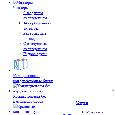
Чиллеры
С водяным
охлаждением
Абсорбционные
чиллеры
Реверсивные
чиллеры
С воздушным
охлаждением
Гидромодули
Компрессорно-
конденсаторные блоки
К
Кондиционеры без
наружного блока
Услуги
Монтаж и
Акции