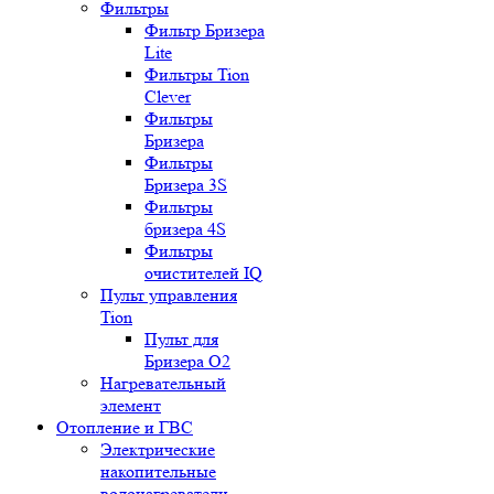
Фильтры
Фильтр Бризера
Lite
Фильтры Tion
Clever
Фильтры
Бризера
Фильтры
Бризера 3S
Фильтры
бризера 4S
Фильтры
очистителей IQ
Пульт управления
Tion
Пульт для
Бризера O2
Нагревательный
элемент
Отопление и ГВС
Электрические
накопительные
водонагреватели