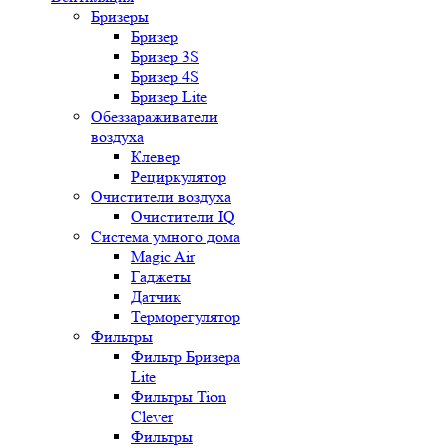
Бризеры
Бризер
Бризер 3S
Бризер 4S
Бризер Lite
Обеззараживатели
воздуха
Клевер
Рециркулятор
Очистители воздуха
Очистители IQ
Система умного дома
Magic Air
Гаджеты
Датчик
Терморегулятор
Фильтры
Фильтр Бризера
Lite
Фильтры Tion
Clever
Фильтры