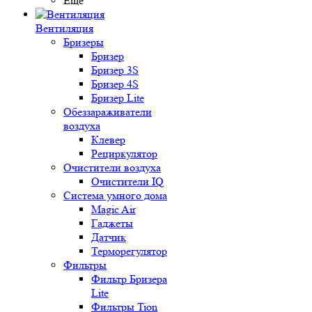
Ещё
Вентиляция
Бризеры
Бризер
Бризер 3S
Бризер 4S
Бризер Lite
Обеззараживатели
воздуха
Клевер
Рециркулятор
Очистители воздуха
Очистители IQ
Система умного дома
Magic Air
Гаджеты
Датчик
Терморегулятор
Фильтры
Фильтр Бризера
Lite
Фильтры Tion