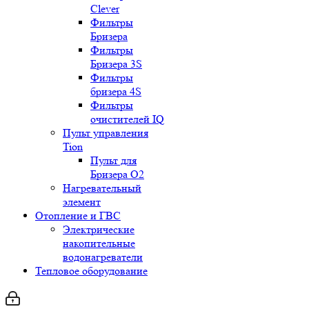
Clever
Фильтры
Бризера
Фильтры
Бризера 3S
Фильтры
бризера 4S
Фильтры
очистителей IQ
Пульт управления
Tion
Пульт для
Бризера O2
Нагревательный
элемент
Отопление и ГВС
Электрические
накопительные
водонагреватели
Тепловое оборудование