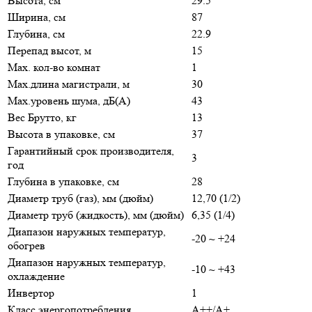
Высота, см
29.5
Ширина, см
87
Глубина, см
22.9
Перепад высот, м
15
Max. кол-во комнат
1
Max.длина магистрали, м
30
Max.уровень шума, дБ(А)
43
Вес Брутто, кг
13
Высота в упаковке, см
37
Гарантийный срок производителя,
3
год
Глубина в упаковке, см
28
Диаметр труб (газ), мм (дюйм)
12,70 (1/2)
Диаметр труб (жидкость), мм (дюйм)
6,35 (1/4)
Диапазон наружных температур,
-20 ~ +24
обогрев
Диапазон наружных температур,
-10 ~ +43
охлаждение
Инвертор
1
Класс энергопотребления
A++/A+