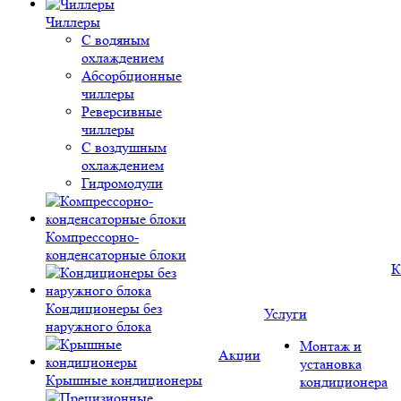
Чиллеры
С водяным
охлаждением
Абсорбционные
чиллеры
Реверсивные
чиллеры
С воздушным
охлаждением
Гидромодули
Компрессорно-
конденсаторные блоки
К
Кондиционеры без
Услуги
наружного блока
Монтаж и
Акции
установка
Крышные кондиционеры
кондиционера