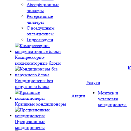
Абсорбционные
чиллеры
Реверсивные
чиллеры
С воздушным
охлаждением
Гидромодули
Компрессорно-
конденсаторные блоки
К
Кондиционеры без
Услуги
наружного блока
Монтаж и
Акции
установка
Крышные кондиционеры
кондиционера
Прецизионные
кондиционеры