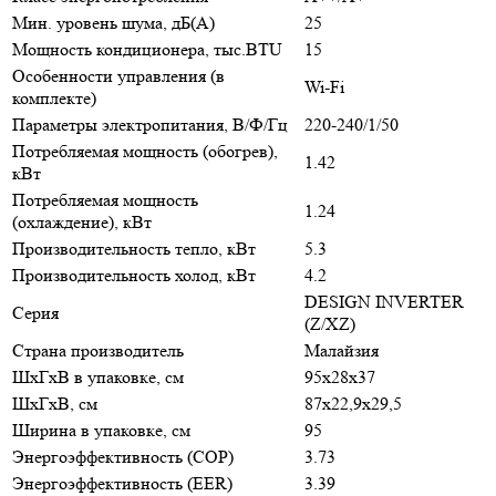
Мин. уровень шума, дБ(А)
25
Мощность кондиционера, тыс.BTU
15
Особенности управления (в
Wi-Fi
комплекте)
Параметры электропитания, В/Ф/Гц
220-240/1/50
Потребляемая мощность (обогрев),
1.42
кВт
Потребляемая мощность
1.24
(охлаждение), кВт
Производительность тепло, кВт
5.3
Производительность холод, кВт
4.2
DESIGN INVERTER
Серия
(Z/XZ)
Страна производитель
Малайзия
ШxГxВ в упаковке, см
95x28x37
ШxГxВ, см
87x22,9x29,5
Ширина в упаковке, см
95
Энергоэффективность (COP)
3.73
Энергоэффективность (EER)
3.39