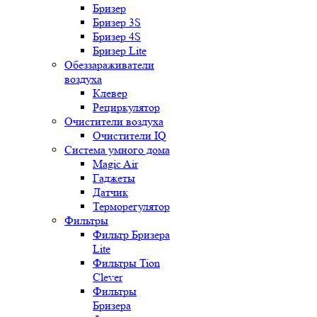
Бризер
Бризер 3S
Бризер 4S
Бризер Lite
Обеззараживатели
воздуха
Клевер
Рециркулятор
Очистители воздуха
Очистители IQ
Система умного дома
Magic Air
Гаджеты
Датчик
Терморегулятор
Фильтры
Фильтр Бризера
Lite
Фильтры Tion
Clever
Фильтры
Бризера