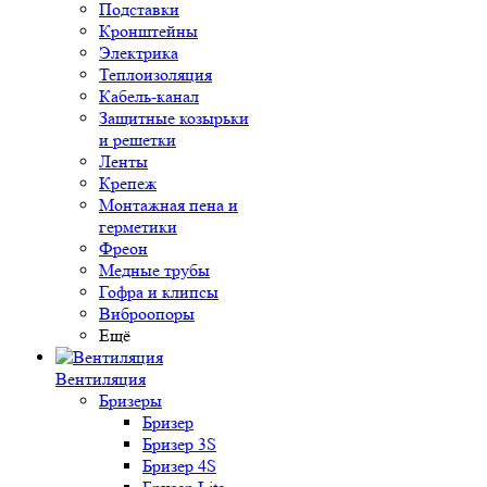
Подставки
Кронштейны
Электрика
Теплоизоляция
Кабель-канал
Защитные козырьки
и решетки
Ленты
Крепеж
Монтажная пена и
герметики
Фреон
Медные трубы
Гофра и клипсы
Виброопоры
Ещё
Вентиляция
Бризеры
Бризер
Бризер 3S
Бризер 4S