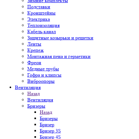
Зимние комплекты
Подставки
Кронштейны
Электрика
Теплоизоляция
Кабель-канал
Защитные козырьки и решетки
Ленты
Крепеж
Монтажная пена и герметики
Фреон
Медные трубы
Гофра и клипсы
Виброопоры
Вентиляция
Назад
Вентиляция
Бризеры
Назад
Бризеры
Бризер
Бризер 3S
Бризер 4S