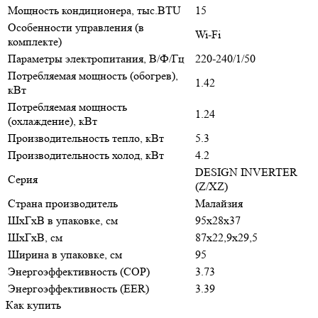
Мощность кондиционера, тыс.BTU
15
Особенности управления (в
Wi-Fi
комплекте)
Параметры электропитания, В/Ф/Гц
220-240/1/50
Потребляемая мощность (обогрев),
1.42
кВт
Потребляемая мощность
1.24
(охлаждение), кВт
Производительность тепло, кВт
5.3
Производительность холод, кВт
4.2
DESIGN INVERTER
Серия
(Z/XZ)
Страна производитель
Малайзия
ШxГxВ в упаковке, см
95x28x37
ШxГxВ, см
87x22,9x29,5
Ширина в упаковке, см
95
Энергоэффективность (COP)
3.73
Энергоэффективность (EER)
3.39
Как купить