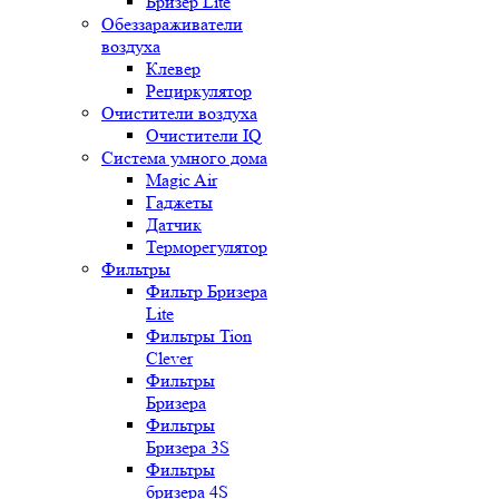
Бризер Lite
Обеззараживатели
воздуха
Клевер
Рециркулятор
Очистители воздуха
Очистители IQ
Система умного дома
Magic Air
Гаджеты
Датчик
Терморегулятор
Фильтры
Фильтр Бризера
Lite
Фильтры Tion
Clever
Фильтры
Бризера
Фильтры
Бризера 3S
Фильтры
бризера 4S