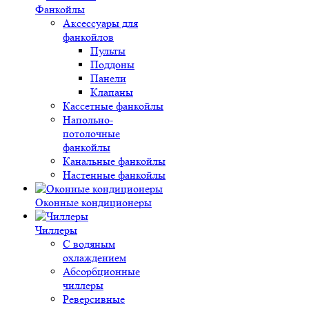
Фанкойлы
Аксессуары для
фанкойлов
Пульты
Поддоны
Панели
Клапаны
Кассетные фанкойлы
Напольно-
потолочные
фанкойлы
Канальные фанкойлы
Настенные фанкойлы
Оконные кондиционеры
Чиллеры
С водяным
охлаждением
Абсорбционные
чиллеры
Реверсивные