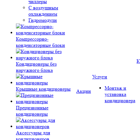
чиллеры
С воздушным
охлаждением
Гидромодули
Компрессорно-
конденсаторные блоки
К
Кондиционеры без
наружного блока
Услуги
Монтаж и
Крышные кондиционеры
Акции
установка
кондиционера
Прецизионные
кондиционеры
Аксессуары для
кондиционеров