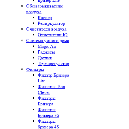
Бризер Lite
Обеззараживатели
воздуха
Клевер
Рециркулятор
Очистители воздуха
Очистители IQ
Система умного дома
Magic Air
Гаджеты
Датчик
Терморегулятор
Фильтры
Фильтр Бризера
Lite
Фильтры Tion
Clever
Фильтры
Бризера
Фильтры
Бризера 3S
Фильтры
бризера 4S