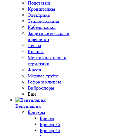
Подставки
Кронштейны
Электрика
Теплоизоляция
Кабель-канал
Защитные козырьки
и решетки
Ленты
Крепеж
Монтажная пена и
герметики
Фреон
Медные трубы
Гофра и клипсы
Виброопоры
Ещё
Вентиляция
Бризеры
Бризер
Бризер 3S
Бризер 4S