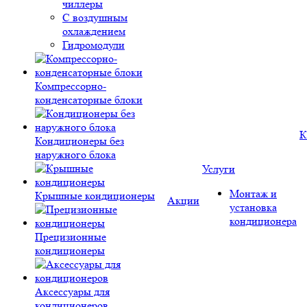
чиллеры
С воздушным
охлаждением
Гидромодули
Компрессорно-
конденсаторные блоки
К
Кондиционеры без
наружного блока
Услуги
Монтаж и
Крышные кондиционеры
Акции
установка
кондиционера
Прецизионные
кондиционеры
Аксессуары для
кондиционеров