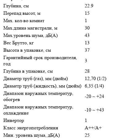
Глубина, см
22.9
Перепад высот, м
15
Max. кол-во комнат
1
Max.длина магистрали, м
30
Max.уровень шума, дБ(А)
43
Вес Брутто, кг
13
Высота в упаковке, см
37
Гарантийный срок производителя,
3
год
Глубина в упаковке, см
28
Диаметр труб (газ), мм (дюйм)
12,70 (1/2)
Диаметр труб (жидкость), мм (дюйм)
6,35 (1/4)
Диапазон наружных температур,
-20 ~ +24
обогрев
Диапазон наружных температур,
-10 ~ +43
охлаждение
Инвертор
1
Класс энергопотребления
A++/A+
Мин. уровень шума, дБ(А)
25