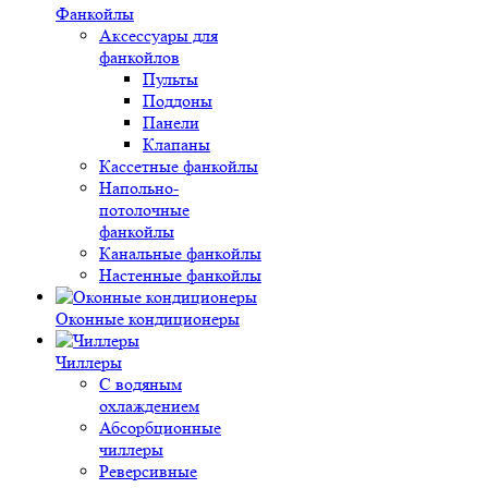
Фанкойлы
Аксессуары для
фанкойлов
Пульты
Поддоны
Панели
Клапаны
Кассетные фанкойлы
Напольно-
потолочные
фанкойлы
Канальные фанкойлы
Настенные фанкойлы
Оконные кондиционеры
Чиллеры
С водяным
охлаждением
Абсорбционные
чиллеры
Реверсивные