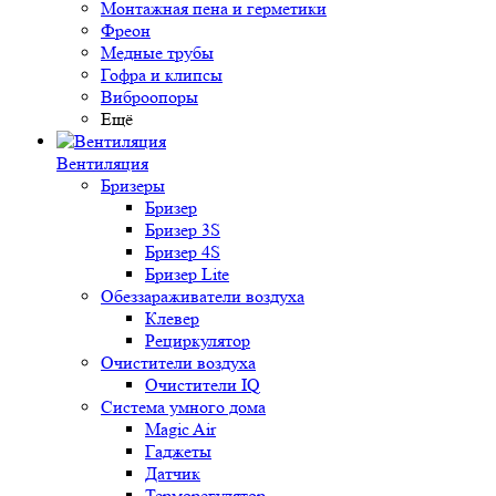
Монтажная пена и герметики
Фреон
Медные трубы
Гофра и клипсы
Виброопоры
Ещё
Вентиляция
Бризеры
Бризер
Бризер 3S
Бризер 4S
Бризер Lite
Обеззараживатели воздуха
Клевер
Рециркулятор
Очистители воздуха
Очистители IQ
Система умного дома
Magic Air
Гаджеты
Датчик
Терморегулятор