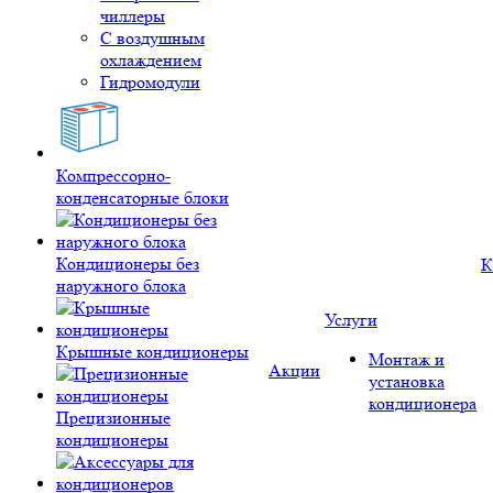
чиллеры
С воздушным
охлаждением
Гидромодули
Компрессорно-
конденсаторные блоки
Кондиционеры без
К
наружного блока
Услуги
Крышные кондиционеры
Монтаж и
Акции
установка
кондиционера
Прецизионные
кондиционеры