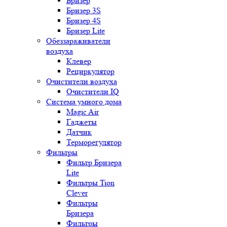
Бризер
Бризер 3S
Бризер 4S
Бризер Lite
Обеззараживатели
воздуха
Клевер
Рециркулятор
Очистители воздуха
Очистители IQ
Система умного дома
Magic Air
Гаджеты
Датчик
Терморегулятор
Фильтры
Фильтр Бризера
Lite
Фильтры Tion
Clever
Фильтры
Бризера
Фильтры