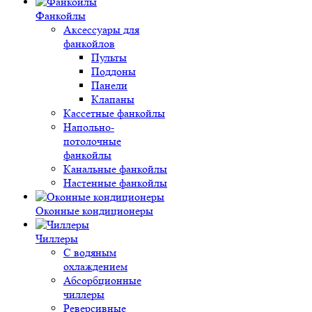
Фанкойлы
Аксессуары для
фанкойлов
Пульты
Поддоны
Панели
Клапаны
Кассетные фанкойлы
Напольно-
потолочные
фанкойлы
Канальные фанкойлы
Настенные фанкойлы
Оконные кондиционеры
Чиллеры
С водяным
охлаждением
Абсорбционные
чиллеры
Реверсивные