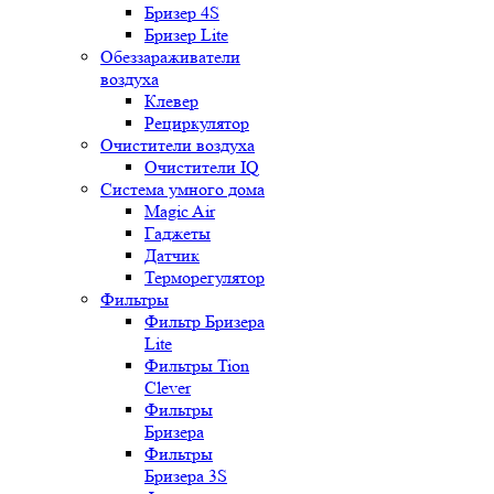
Бризер 4S
Бризер Lite
Обеззараживатели
воздуха
Клевер
Рециркулятор
Очистители воздуха
Очистители IQ
Система умного дома
Magic Air
Гаджеты
Датчик
Терморегулятор
Фильтры
Фильтр Бризера
Lite
Фильтры Tion
Clever
Фильтры
Бризера
Фильтры
Бризера 3S