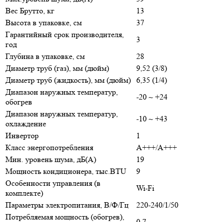
Вес Брутто, кг
13
Высота в упаковке, см
37
Гарантийный срок производителя,
3
год
Глубина в упаковке, см
28
Диаметр труб (газ), мм (дюйм)
9,52 (3/8)
Диаметр труб (жидкость), мм (дюйм)
6,35 (1/4)
Диапазон наружных температур,
-20 ~ +24
обогрев
Диапазон наружных температур,
-10 ~ +43
охлаждение
Инвертор
1
Класс энергопотребления
A+++/A+++
Мин. уровень шума, дБ(А)
19
Мощность кондиционера, тыс.BTU
9
Особенности управления (в
Wi-Fi
комплекте)
Параметры электропитания, В/Ф/Гц
220-240/1/50
Потребляемая мощность (обогрев),
0.7