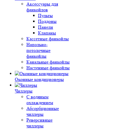
Аксессуары для
фанкойлов
Пульты
Поддоны
Панели
Клапаны
Кассетные фанкойлы
Напольно-
потолочные
фанкойлы
Канальные фанкойлы
Настенные фанкойлы
Оконные кондиционеры
Чиллеры
С водяным
охлаждением
Абсорбционные
чиллеры
Реверсивные
чиллеры