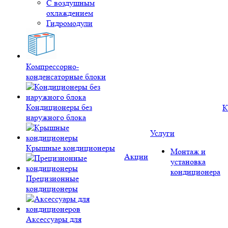
С воздушным
охлаждением
Гидромодули
Компрессорно-
конденсаторные блоки
Кондиционеры без
К
наружного блока
Услуги
Крышные кондиционеры
Монтаж и
Акции
установка
кондиционера
Прецизионные
кондиционеры
Аксессуары для