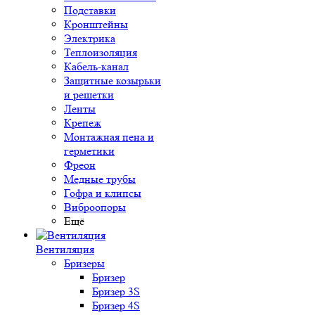
Подставки
Кронштейны
Электрика
Теплоизоляция
Кабель-канал
Защитные козырьки
и решетки
Ленты
Крепеж
Монтажная пена и
герметики
Фреон
Медные трубы
Гофра и клипсы
Виброопоры
Ещё
Вентиляция
Бризеры
Бризер
Бризер 3S
Бризер 4S