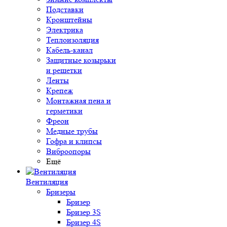
Подставки
Кронштейны
Электрика
Теплоизоляция
Кабель-канал
Защитные козырьки
и решетки
Ленты
Крепеж
Монтажная пена и
герметики
Фреон
Медные трубы
Гофра и клипсы
Виброопоры
Ещё
Вентиляция
Бризеры
Бризер
Бризер 3S
Бризер 4S