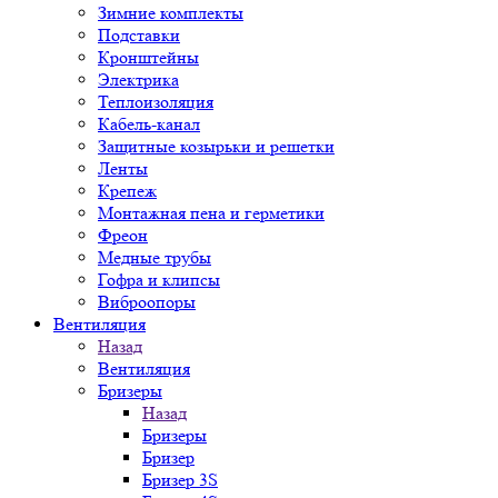
Зимние комплекты
Подставки
Кронштейны
Электрика
Теплоизоляция
Кабель-канал
Защитные козырьки и решетки
Ленты
Крепеж
Монтажная пена и герметики
Фреон
Медные трубы
Гофра и клипсы
Виброопоры
Вентиляция
Назад
Вентиляция
Бризеры
Назад
Бризеры
Бризер
Бризер 3S