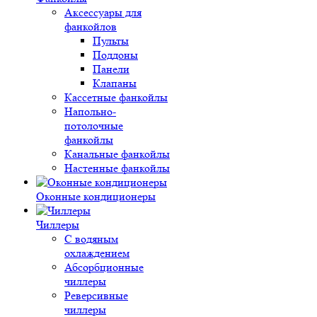
Аксессуары для
фанкойлов
Пульты
Поддоны
Панели
Клапаны
Кассетные фанкойлы
Напольно-
потолочные
фанкойлы
Канальные фанкойлы
Настенные фанкойлы
Оконные кондиционеры
Чиллеры
С водяным
охлаждением
Абсорбционные
чиллеры
Реверсивные
чиллеры