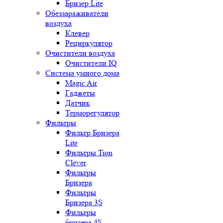
Бризер Lite
Обеззараживатели
воздуха
Клевер
Рециркулятор
Очистители воздуха
Очистители IQ
Система умного дома
Magic Air
Гаджеты
Датчик
Терморегулятор
Фильтры
Фильтр Бризера
Lite
Фильтры Tion
Clever
Фильтры
Бризера
Фильтры
Бризера 3S
Фильтры
бризера 4S