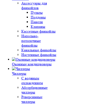
Аксессуары для
фанкойлов
Пульты
Поддоны
Панели
Клапаны
Кассетные фанкойлы
Напольно-
потолочные
фанкойлы
Канальные фанкойлы
Настенные фанкойлы
Оконные кондиционеры
Чиллеры
С водяным
охлаждением
Абсорбционные
чиллеры
Реверсивные
чиллеры