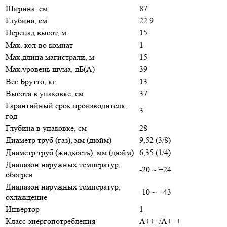
Ширина, см
87
Глубина, см
22.9
Перепад высот, м
15
Max. кол-во комнат
1
Max.длина магистрали, м
15
Max.уровень шума, дБ(А)
39
Вес Брутто, кг
13
Высота в упаковке, см
37
Гарантийный срок производителя,
3
год
Глубина в упаковке, см
28
Диаметр труб (газ), мм (дюйм)
9,52 (3/8)
Диаметр труб (жидкость), мм (дюйм)
6,35 (1/4)
Диапазон наружных температур,
-20 ~ +24
обогрев
Диапазон наружных температур,
-10 ~ +43
охлаждение
Инвертор
1
Класс энергопотребления
A+++/A+++