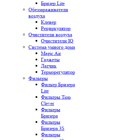
Бризер Lite
Обеззараживатели
воздуха
Клевер
Рециркулятор
Очистители воздуха
Очистители IQ
Система умного дома
Magic Air
Гаджеты
Датчик
Терморегулятор
Фильтры
Фильтр Бризера
Lite
Фильтры Tion
Clever
Фильтры
Бризера
Фильтры
Бризера 3S
Фильтры