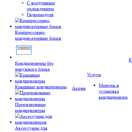
С воздушным
охлаждением
Гидромодули
Компрессорно-
конденсаторные блоки
К
Кондиционеры без
наружного блока
Услуги
Монтаж и
Крышные кондиционеры
Акции
установка
кондиционера
Прецизионные
кондиционеры
Аксессуары для