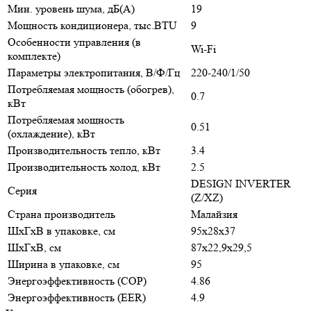
Мин. уровень шума, дБ(А)
19
Мощность кондиционера, тыс.BTU
9
Особенности управления (в
Wi-Fi
комплекте)
Параметры электропитания, В/Ф/Гц
220-240/1/50
Потребляемая мощность (обогрев),
0.7
кВт
Потребляемая мощность
0.51
(охлаждение), кВт
Производительность тепло, кВт
3.4
Производительность холод, кВт
2.5
DESIGN INVERTER
Серия
(Z/XZ)
Страна производитель
Малайзия
ШxГxВ в упаковке, см
95x28x37
ШxГxВ, см
87x22,9x29,5
Ширина в упаковке, см
95
Энергоэффективность (COP)
4.86
Энергоэффективность (EER)
4.9