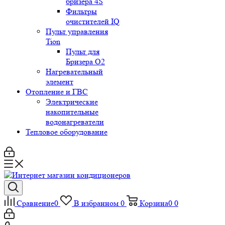
бризера 4S
Фильтры
очистителей IQ
Пульт управления
Tion
Пульт для
Бризера O2
Нагревательный
элемент
Отопление и ГВС
Электрические
накопительные
водонагреватели
Тепловое оборудование
Сравнение
0
В избранном
0
Корзина
0
0