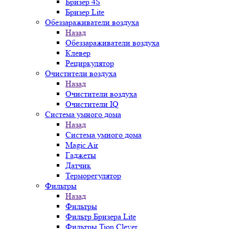
Бризер 4S
Бризер Lite
Обеззараживатели воздуха
Назад
Обеззараживатели воздуха
Клевер
Рециркулятор
Очистители воздуха
Назад
Очистители воздуха
Очистители IQ
Система умного дома
Назад
Система умного дома
Magic Air
Гаджеты
Датчик
Терморегулятор
Фильтры
Назад
Фильтры
Фильтр Бризера Lite
Фильтры Tion Clever