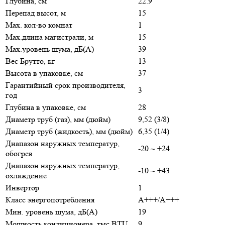
Глубина, см
22.9
Перепад высот, м
15
Max. кол-во комнат
1
Max.длина магистрали, м
15
Max.уровень шума, дБ(А)
39
Вес Брутто, кг
13
Высота в упаковке, см
37
Гарантийный срок производителя,
3
год
Глубина в упаковке, см
28
Диаметр труб (газ), мм (дюйм)
9,52 (3/8)
Диаметр труб (жидкость), мм (дюйм)
6,35 (1/4)
Диапазон наружных температур,
-20 ~ +24
обогрев
Диапазон наружных температур,
-10 ~ +43
охлаждение
Инвертор
1
Класс энергопотребления
A+++/A+++
Мин. уровень шума, дБ(А)
19
Мощность кондиционера, тыс.BTU
9