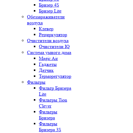
Бризер 4S
Бризер Lite
Обеззараживатели
воздуха
Клевер
Рециркулятор
Очистители воздуха
Очистители IQ
Система умного дома
Magic Air
Гаджеты
Датчик
Терморегулятор
Фильтры
Фильтр Бризера
Lite
Фильтры Tion
Clever
Фильтры
Бризера
Фильтры
Бризера 3S