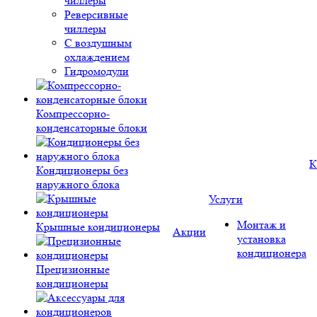
чиллеры
Реверсивные
чиллеры
С воздушным
охлаждением
Гидромодули
Компрессорно-
конденсаторные блоки
К
Кондиционеры без
наружного блока
Услуги
Монтаж и
Крышные кондиционеры
Акции
установка
кондиционера
Прецизионные
кондиционеры