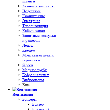
шланги
Зимние комплекты
Подставки
Кронштейны
Электрика
Теплоизоляция
Кабель-канал
Защитные козырьки
и решетки
Ленты
Крепеж
Монтажная пена и
герметики
Фреон
Медные трубы
Гофра и клипсы
Виброопоры
Ещё
Вентиляция
Бризеры
Бризер
Бризер 3S