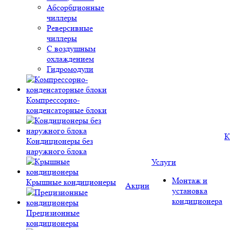
Абсорбционные
чиллеры
Реверсивные
чиллеры
С воздушным
охлаждением
Гидромодули
Компрессорно-
конденсаторные блоки
К
Кондиционеры без
наружного блока
Услуги
Монтаж и
Крышные кондиционеры
Акции
установка
кондиционера
Прецизионные
кондиционеры