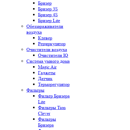
Бризер
Бризер 3S
Бризер 4S
Бризер Lite
Обеззараживатели
воздуха
Клевер
Рециркулятор
Очистители воздуха
Очистители IQ
Система умного дома
Magic Air
Гаджеты
Датчик
Терморегулятор
Фильтры
Фильтр Бризера
Lite
Фильтры Tion
Clever
Фильтры
Бризера