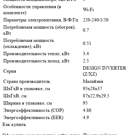
Особенности управления (в
Wi-Fi
комплекте)
Параметры электропитания, В/Ф/Гц
220-240/1/50
Потребляемая мощность (обогрев),
0.7
кВт
Потребляемая мощность
0.51
(охлаждение), кВт
Производительность тепло, кВт
3.4
Производительность холод, кВт
2.5
DESIGN INVERTER
Серия
(Z/XZ)
Страна производитель
Малайзия
ШxГxВ в упаковке, см
95x28x37
ШxГxВ, см
87x22,9x29,5
Ширина в упаковке, см
95
Энергоэффективность (COP)
4.86
Энергоэффективность (EER)
4.9
Как купить