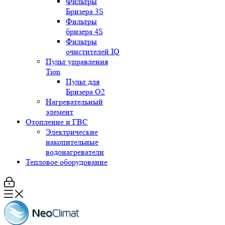
Фильтры
Бризера 3S
Фильтры
бризера 4S
Фильтры
очистителей IQ
Пульт управления
Tion
Пульт для
Бризера O2
Нагревательный
элемент
Отопление и ГВС
Электрические
накопительные
водонагреватели
Тепловое оборудование