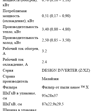
кВт
Потребляемая
мощность
0,51 (0,17 ~ 0,90)
(охлаждение), кВт
Производительность
3,40 (0,80 ~ 4,80)
тепло, кВт
Производительность
2,50 (0,85 ~ 3,50)
холод, кВт
Рабочий ток обогрев,
3.2
А
Рабочий ток
2.4
охлаждение, А
Серия
DESIGN INVERTER (Z/XZ)
Страна
Малайзия
производитель
Фильтра
Фильтр от пыли nanoe ™ X
ШxГxВ в упаковке,
95x28x37
см
ШxГxВ, см
87x22,9x29,5
Ширина в упаковке,