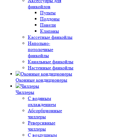
Аксессуары для
фанкойлов
Пульты
Поддоны
Панели
Клапаны
Кассетные фанкойлы
Напольно-
потолочные
фанкойлы
Канальные фанкойлы
Настенные фанкойлы
Оконные кондиционеры
Чиллеры
С водяным
охлаждением
Абсорбционные
чиллеры
Реверсивные
чиллеры
С воздушным