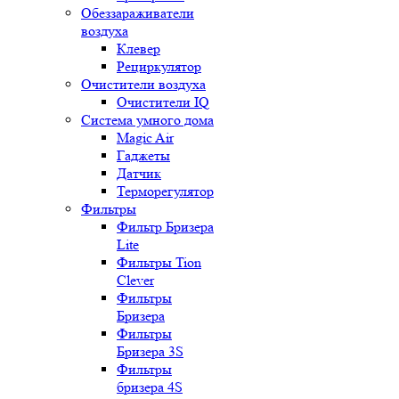
Обеззараживатели
воздуха
Клевер
Рециркулятор
Очистители воздуха
Очистители IQ
Система умного дома
Magic Air
Гаджеты
Датчик
Терморегулятор
Фильтры
Фильтр Бризера
Lite
Фильтры Tion
Clever
Фильтры
Бризера
Фильтры
Бризера 3S
Фильтры
бризера 4S