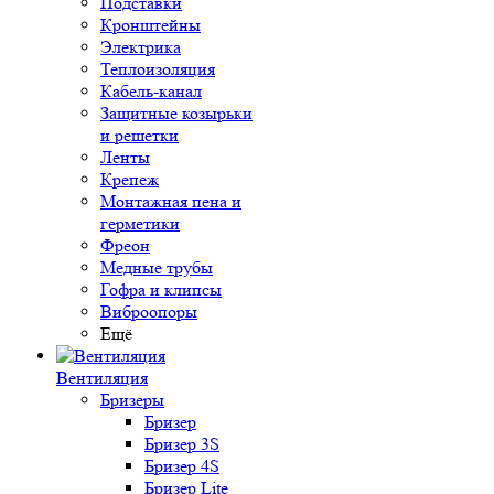
Подставки
Кронштейны
Электрика
Теплоизоляция
Кабель-канал
Защитные козырьки
и решетки
Ленты
Крепеж
Монтажная пена и
герметики
Фреон
Медные трубы
Гофра и клипсы
Виброопоры
Ещё
Вентиляция
Бризеры
Бризер
Бризер 3S
Бризер 4S
Бризер Lite