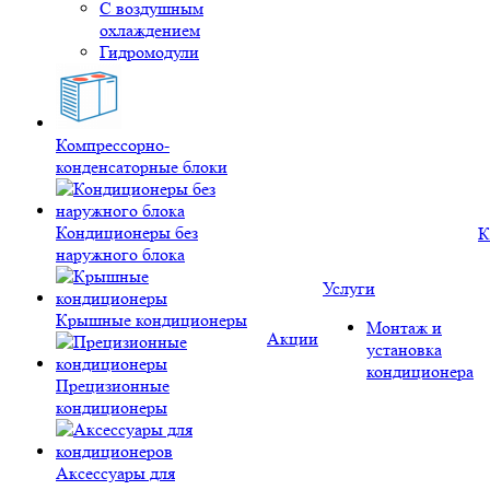
С воздушным
охлаждением
Гидромодули
Компрессорно-
конденсаторные блоки
Кондиционеры без
К
наружного блока
Услуги
Крышные кондиционеры
Монтаж и
Акции
установка
кондиционера
Прецизионные
кондиционеры
Аксессуары для