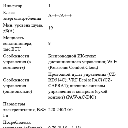
Инвертор
1
Класс
A+++/A+++
энергопотребления
Мин. уровень шума,
19
дБ(А)
Мощность
кондиционера,
9
тыс.BTU
Особенности
Беспроводной ИК-пульт
управления (в
дистанционного управления; Wi-Fi
комплекте)
(Panasonic Comfort Cloud)
Проводной пульт управления (CZ-
Особенности
RD514C); VRF Ecoi и PACi (CZ-
управления
CAPRA1); внешние сигналы
(опционально)
управления и контроля (сухой
контакт) (PAW-AC-DIO)
Параметры
электропитания, В/Ф/
220-240/1/50
Гц
Потребляемая
мощность (обогрев),
0,70 (0,16 ~ 1,18)