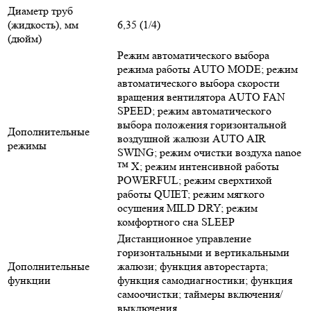
Диаметр труб
(жидкость), мм
6,35 (1/4)
(дюйм)
Режим автоматического выбора
режима работы AUTO MODE; режим
автоматического выбора скорости
вращения вентилятора AUTO FAN
SPEED; режим автоматического
выбора положения горизонтальной
Дополнительные
воздушной жалюзи AUTO AIR
режимы
SWING; режим очистки воздуха nanoe
™ X; режим интенсивной работы
POWERFUL; режим сверхтихой
работы QUIET; режим мягкого
осушения MILD DRY; режим
комфортного сна SLEEP
Дистанционное управление
горизонтальными и вертикальными
Дополнительные
жалюзи; функция авторестарта;
функции
функция самодиагностики; функция
самоочистки; таймеры включения/
выключения