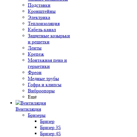
Подставки
Кронштейны
Электрика
Теплоизоляция
Кабель-канал
Защитные козырьки
и решетки
Ленты
Крепеж
Монтажная пена и
герметики
Фреон
Медные трубы
Гофра и клипсы
Виброопоры
Ещё
Вентиляция
Бризеры
Бризер
Бризер 3S
Бризер 4S