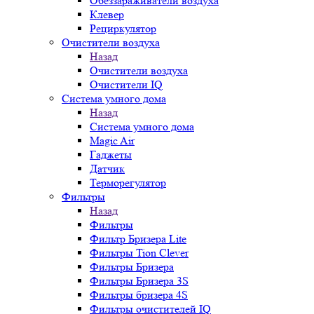
Обеззараживатели воздуха
Клевер
Рециркулятор
Очистители воздуха
Назад
Очистители воздуха
Очистители IQ
Система умного дома
Назад
Система умного дома
Magic Air
Гаджеты
Датчик
Терморегулятор
Фильтры
Назад
Фильтры
Фильтр Бризера Lite
Фильтры Tion Clever
Фильтры Бризера
Фильтры Бризера 3S
Фильтры бризера 4S
Фильтры очистителей IQ