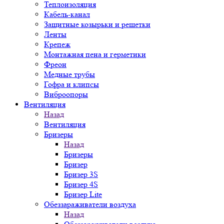
Теплоизоляция
Кабель-канал
Защитные козырьки и решетки
Ленты
Крепеж
Монтажная пена и герметики
Фреон
Медные трубы
Гофра и клипсы
Виброопоры
Вентиляция
Назад
Вентиляция
Бризеры
Назад
Бризеры
Бризер
Бризер 3S
Бризер 4S
Бризер Lite
Обеззараживатели воздуха
Назад