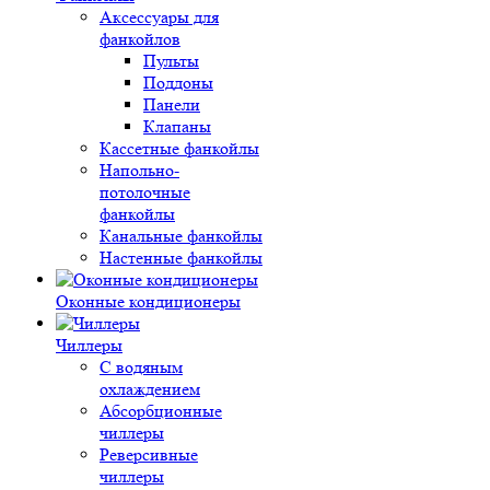
Аксессуары для
фанкойлов
Пульты
Поддоны
Панели
Клапаны
Кассетные фанкойлы
Напольно-
потолочные
фанкойлы
Канальные фанкойлы
Настенные фанкойлы
Оконные кондиционеры
Чиллеры
С водяным
охлаждением
Абсорбционные
чиллеры
Реверсивные
чиллеры