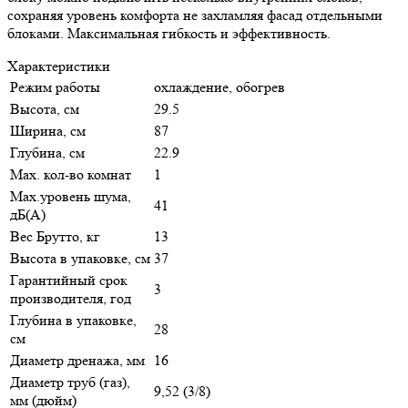
сохраняя уровень комфорта не захламляя фасад отдельными
блоками. Максимальная гибкость и эффективность.
Характеристики
Режим работы
охлаждение, обогрев
Высота, см
29.5
Ширина, см
87
Глубина, см
22.9
Max. кол-во комнат
1
Max.уровень шума,
41
дБ(А)
Вес Брутто, кг
13
Высота в упаковке, см
37
Гарантийный срок
3
производителя, год
Глубина в упаковке,
28
см
Диаметр дренажа, мм
16
Диаметр труб (газ),
9,52 (3/8)
мм (дюйм)