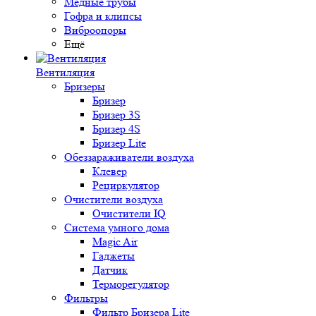
Медные трубы
Гофра и клипсы
Виброопоры
Ещё
Вентиляция
Бризеры
Бризер
Бризер 3S
Бризер 4S
Бризер Lite
Обеззараживатели воздуха
Клевер
Рециркулятор
Очистители воздуха
Очистители IQ
Система умного дома
Magic Air
Гаджеты
Датчик
Терморегулятор
Фильтры
Фильтр Бризера Lite