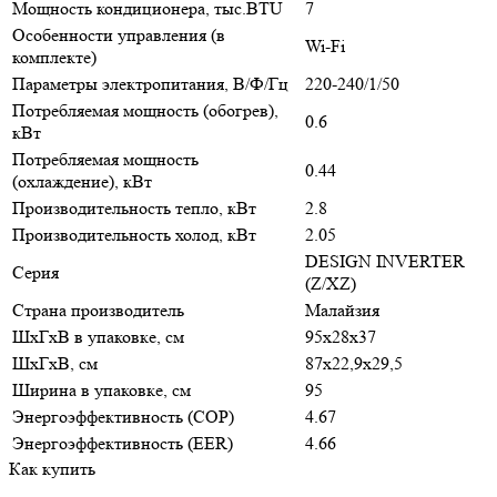
Мощность кондиционера, тыс.BTU
7
Особенности управления (в
Wi-Fi
комплекте)
Параметры электропитания, В/Ф/Гц
220-240/1/50
Потребляемая мощность (обогрев),
0.6
кВт
Потребляемая мощность
0.44
(охлаждение), кВт
Производительность тепло, кВт
2.8
Производительность холод, кВт
2.05
DESIGN INVERTER
Серия
(Z/XZ)
Страна производитель
Малайзия
ШxГxВ в упаковке, см
95x28x37
ШxГxВ, см
87x22,9x29,5
Ширина в упаковке, см
95
Энергоэффективность (COP)
4.67
Энергоэффективность (EER)
4.66
Как купить