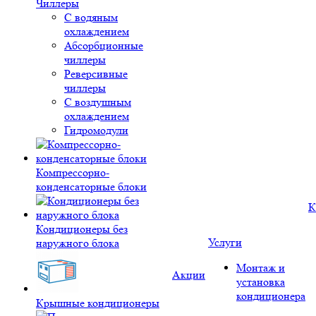
Чиллеры
С водяным
охлаждением
Абсорбционные
чиллеры
Реверсивные
чиллеры
С воздушным
охлаждением
Гидромодули
Компрессорно-
конденсаторные блоки
К
Кондиционеры без
Услуги
наружного блока
Монтаж и
Акции
установка
кондиционера
Крышные кондиционеры