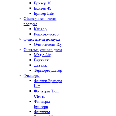
Бризер 3S
Бризер 4S
Бризер Lite
Обеззараживатели
воздуха
Клевер
Рециркулятор
Очистители воздуха
Очистители IQ
Система умного дома
Magic Air
Гаджеты
Датчик
Терморегулятор
Фильтры
Фильтр Бризера
Lite
Фильтры Tion
Clever
Фильтры
Бризера
Фильтры