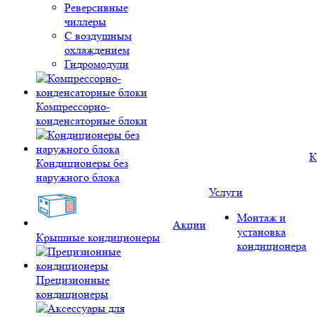
Реверсивные
чиллеры
С воздушным
охлаждением
Гидромодули
Компрессорно-
конденсаторные блоки
К
Кондиционеры без
наружного блока
Услуги
Монтаж и
Акции
установка
Крышные кондиционеры
кондиционера
Прецизионные
кондиционеры