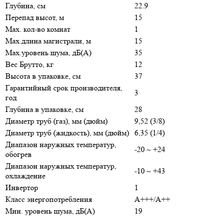
Глубина, см
22.9
Перепад высот, м
15
Max. кол-во комнат
1
Max.длина магистрали, м
15
Max.уровень шума, дБ(А)
35
Вес Брутто, кг
12
Высота в упаковке, см
37
Гарантийный срок производителя,
3
год
Глубина в упаковке, см
28
Диаметр труб (газ), мм (дюйм)
9,52 (3/8)
Диаметр труб (жидкость), мм (дюйм)
6,35 (1/4)
Диапазон наружных температур,
-20 ~ +24
обогрев
Диапазон наружных температур,
-10 ~ +43
охлаждение
Инвертор
1
Класс энергопотребления
A+++/A++
Мин. уровень шума, дБ(А)
19