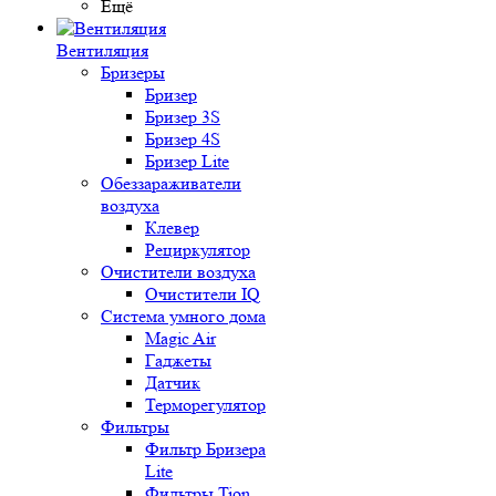
Ещё
Вентиляция
Бризеры
Бризер
Бризер 3S
Бризер 4S
Бризер Lite
Обеззараживатели
воздуха
Клевер
Рециркулятор
Очистители воздуха
Очистители IQ
Система умного дома
Magic Air
Гаджеты
Датчик
Терморегулятор
Фильтры
Фильтр Бризера
Lite
Фильтры Tion