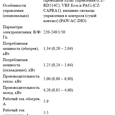
Проводной пульт управления (CZ-
Особенности
RD514C); VRF Ecoi и PACi (CZ-
управления
CAPRA1); внешние сигналы
(опционально)
управления и контроля (сухой
контакт) (PAW-AC-DIO)
Параметры
электропитания, В/Ф/
220-240/1/50
Гц
Потребляемая
мощность (обогрев),
1,34 (0,20 ~ 2,04)
кВт
Потребляемая
мощность
1,25 (0,24 ~ 1,64)
(охлаждение), кВт
Производительность
5,00 (0,80 ~ 6,80)
тепло, кВт
Производительность
4,20 (0,85 ~ 4,60)
холод, кВт
Рабочий ток обогрев,
5.9
А
Рабочий ток
5.5