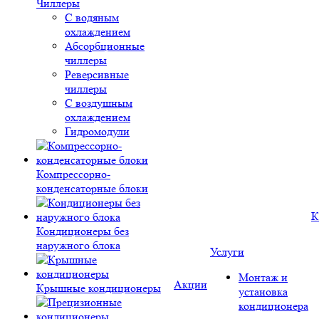
Чиллеры
С водяным
охлаждением
Абсорбционные
чиллеры
Реверсивные
чиллеры
С воздушным
охлаждением
Гидромодули
Компрессорно-
конденсаторные блоки
К
Кондиционеры без
наружного блока
Услуги
Монтаж и
Акции
Крышные кондиционеры
установка
кондиционера