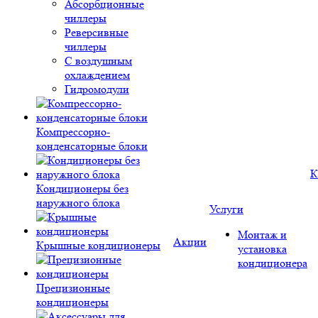
Абсорбционные
чиллеры
Реверсивные
чиллеры
С воздушным
охлаждением
Гидромодули
Компрессорно-
конденсаторные блоки
К
Кондиционеры без
наружного блока
Услуги
Монтаж и
Акции
Крышные кондиционеры
установка
кондиционера
Прецизионные
кондиционеры