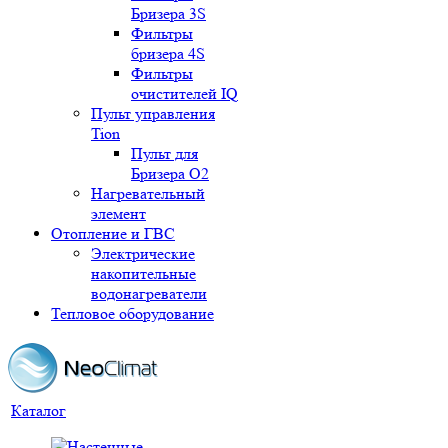
Бризера 3S
Фильтры
бризера 4S
Фильтры
очистителей IQ
Пульт управления
Tion
Пульт для
Бризера O2
Нагревательный
элемент
Отопление и ГВС
Электрические
накопительные
водонагреватели
Тепловое оборудование
Каталог