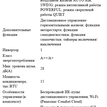
воздушной жалюзи AUTO AIR
SWING; режим интенсивной работы
POWERFUL; режим сверхтихой
работы QUIET
Дистанционное управление
горизонтальными жалюзи; функция
Дополнительные
авторестарта; функция
функции
самодиагностики; функция
самоочистки; таймеры включения/
выключения
Инвертор
1
Класс
A++/A+
энергопотребления
Мин. уровень шума,
28
дБ(А)
Мощность
кондиционера,
15
тыс.BTU
Особенности
Беспроводной ИК-пульт
управления (в
дистанционного управления; Wi-Fi
комплекте)
(Panasonic Comfort Cloud)