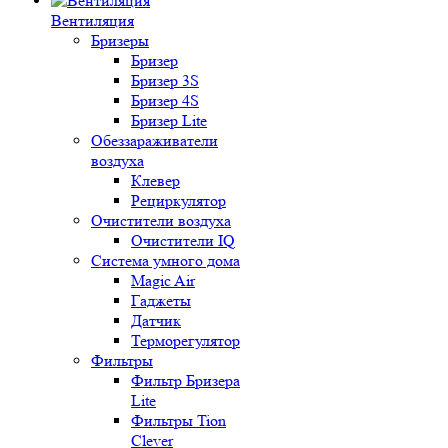
Вентиляция
Бризеры
Бризер
Бризер 3S
Бризер 4S
Бризер Lite
Обеззараживатели
воздуха
Клевер
Рециркулятор
Очистители воздуха
Очистители IQ
Система умного дома
Magic Air
Гаджеты
Датчик
Терморегулятор
Фильтры
Фильтр Бризера
Lite
Фильтры Tion
Clever