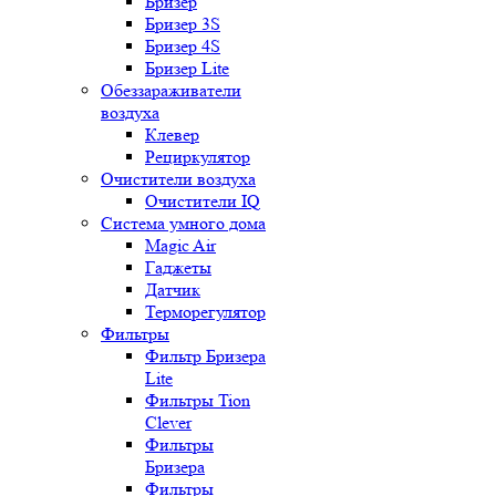
Бризер
Бризер 3S
Бризер 4S
Бризер Lite
Обеззараживатели
воздуха
Клевер
Рециркулятор
Очистители воздуха
Очистители IQ
Система умного дома
Magic Air
Гаджеты
Датчик
Терморегулятор
Фильтры
Фильтр Бризера
Lite
Фильтры Tion
Clever
Фильтры
Бризера
Фильтры