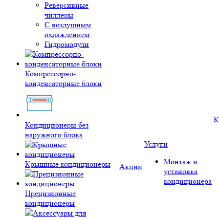
Реверсивные
чиллеры
С воздушным
охлаждением
Гидромодули
Компрессорно-
конденсаторные блоки
К
Кондиционеры без
наружного блока
Услуги
Монтаж и
Крышные кондиционеры
Акции
установка
кондиционера
Прецизионные
кондиционеры