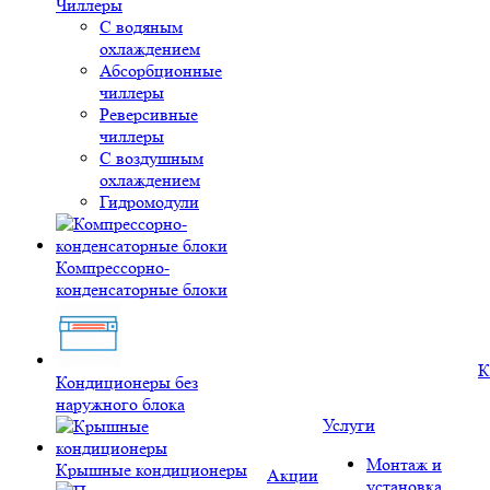
Чиллеры
С водяным
охлаждением
Абсорбционные
чиллеры
Реверсивные
чиллеры
С воздушным
охлаждением
Гидромодули
Компрессорно-
конденсаторные блоки
К
Кондиционеры без
наружного блока
Услуги
Монтаж и
Крышные кондиционеры
Акции
установка