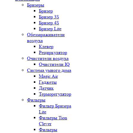
Бризеры
Бризер
Бризер 3S
Бризер 4S
Бризер Lite
Обеззараживатели
воздуха
Клевер
Рециркулятор
Очистители воздуха
Очистители IQ
Система умного дома
Magic Air
Гаджеты
Датчик
Терморегулятор
Фильтры
Фильтр Бризера
Lite
Фильтры Tion
Clever
Фильтры