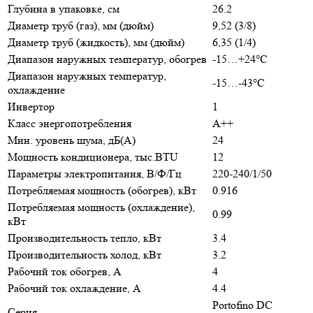
Глубина в упаковке, см
26.2
Диаметр труб (газ), мм (дюйм)
9,52 (3/8)
Диаметр труб (жидкость), мм (дюйм)
6,35 (1/4)
Диапазон наружных температур, обогрев
-15…+24°С
Диапазон наружных температур,
-15…-43°С
охлаждение
Инвертор
1
Класс энергопотребления
A++
Мин. уровень шума, дБ(А)
24
Мощность кондиционера, тыс.BTU
12
Параметры электропитания, В/Ф/Гц
220-240/1/50
Потребляемая мощность (обогрев), кВт
0.916
Потребляемая мощность (охлаждение),
0.99
кВт
Производительность тепло, кВт
3.4
Производительность холод, кВт
3.2
Рабочий ток обогрев, А
4
Рабочий ток охлаждение, А
4.4
Portofino DC
Серия