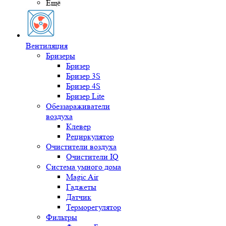
Ещё
Вентиляция
Бризеры
Бризер
Бризер 3S
Бризер 4S
Бризер Lite
Обеззараживатели
воздуха
Клевер
Рециркулятор
Очистители воздуха
Очистители IQ
Система умного дома
Magic Air
Гаджеты
Датчик
Терморегулятор
Фильтры