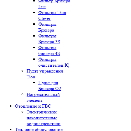
Фильтр Бризера
Lite
Фильтры Tion
Clever
Фильтры
Бризера
Фильтры
Бризера 3S
Фильтры
бризера 4S
Фильтры
очистителей IQ
Пульт управления
Tion
Пульт для
Бризера O2
Нагревательный
элемент
Отопление и ГВС
Электрические
накопительные
водонагреватели
Тепловое оборудование