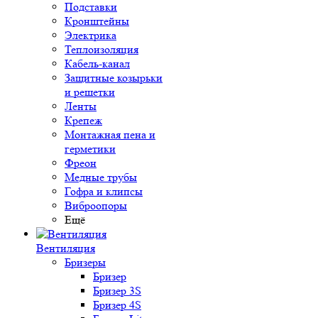
Подставки
Кронштейны
Электрика
Теплоизоляция
Кабель-канал
Защитные козырьки
и решетки
Ленты
Крепеж
Монтажная пена и
герметики
Фреон
Медные трубы
Гофра и клипсы
Виброопоры
Ещё
Вентиляция
Бризеры
Бризер
Бризер 3S
Бризер 4S