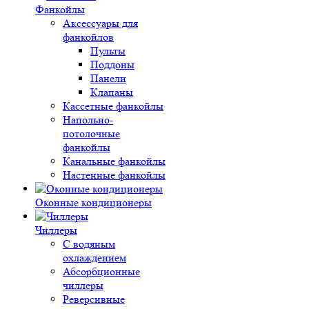
Фанкойлы
Аксессуары для
фанкойлов
Пульты
Поддоны
Панели
Клапаны
Кассетные фанкойлы
Напольно-
потолочные
фанкойлы
Канальные фанкойлы
Настенные фанкойлы
Оконные кондиционеры
Чиллеры
С водяным
охлаждением
Абсорбционные
чиллеры
Реверсивные