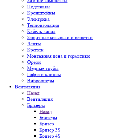
Зимние комплекты
Подставки
Кронштейны
Электрика
Теплоизоляция
Кабель-канал
Защитные козырьки и решетки
Ленты
Крепеж
Монтажная пена и герметики
Фреон
Медные трубы
Гофра и клипсы
Виброопоры
Вентиляция
Назад
Вентиляция
Бризеры
Назад
Бризеры
Бризер
Бризер 3S
Бризер 4S