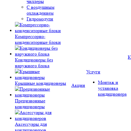
чиллеры
С воздушным
охлаждением
Гидромодули
Компрессорно-
конденсаторные блоки
К
Кондиционеры без
наружного блока
Услуги
Монтаж и
Крышные кондиционеры
Акции
установка
кондиционера
Прецизионные
кондиционеры
Аксессуары для
кондиционеров