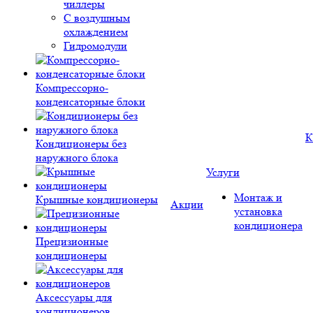
чиллеры
С воздушным
охлаждением
Гидромодули
Компрессорно-
конденсаторные блоки
К
Кондиционеры без
наружного блока
Услуги
Монтаж и
Крышные кондиционеры
Акции
установка
кондиционера
Прецизионные
кондиционеры
Аксессуары для
кондиционеров