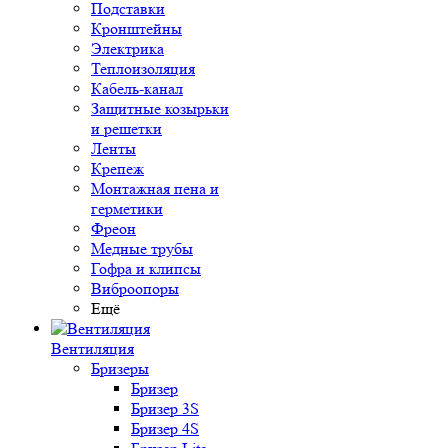
Подставки
Кронштейны
Электрика
Теплоизоляция
Кабель-канал
Защитные козырьки
и решетки
Ленты
Крепеж
Монтажная пена и
герметики
Фреон
Медные трубы
Гофра и клипсы
Виброопоры
Ещё
Вентиляция
Бризеры
Бризер
Бризер 3S
Бризер 4S