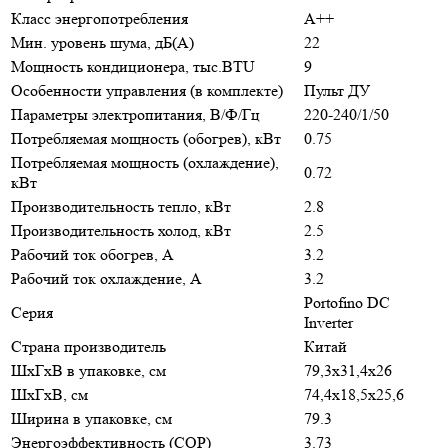
Класс энергопотребления
A++
Мин. уровень шума, дБ(А)
22
Мощность кондиционера, тыс.BTU
9
Особенности управления (в комплекте)
Пульт ДУ
Параметры электропитания, В/Ф/Гц
220-240/1/50
Потребляемая мощность (обогрев), кВт
0.75
Потребляемая мощность (охлаждение),
0.72
кВт
Производительность тепло, кВт
2.8
Производительность холод, кВт
2.5
Рабочий ток обогрев, А
3.2
Рабочий ток охлаждение, А
3.2
Portofino DC
Серия
Inverter
Страна производитель
Китай
ШxГxВ в упаковке, см
79,3x31,4x26
ШxГxВ, см
74,4x18,5x25,6
Ширина в упаковке, см
79.3
Энергоэффективность (COP)
3.73