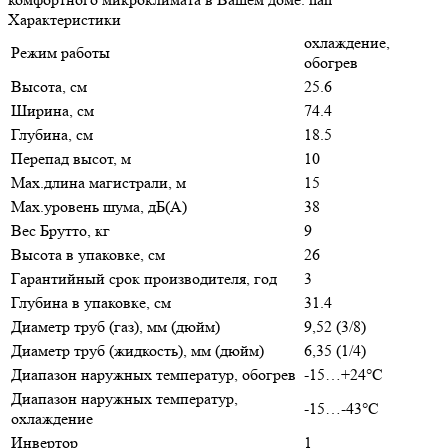
Характеристики
охлаждение,
Режим работы
обогрев
Высота, см
25.6
Ширина, см
74.4
Глубина, см
18.5
Перепад высот, м
10
Max.длина магистрали, м
15
Max.уровень шума, дБ(А)
38
Вес Брутто, кг
9
Высота в упаковке, см
26
Гарантийный срок производителя, год
3
Глубина в упаковке, см
31.4
Диаметр труб (газ), мм (дюйм)
9,52 (3/8)
Диаметр труб (жидкость), мм (дюйм)
6,35 (1/4)
Диапазон наружных температур, обогрев
-15…+24°С
Диапазон наружных температур,
-15…-43°С
охлаждение
Инвертор
1