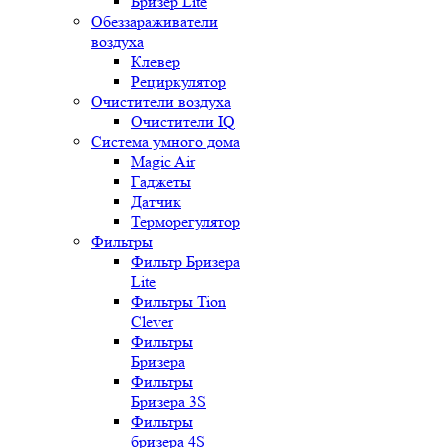
Бризер Lite
Обеззараживатели
воздуха
Клевер
Рециркулятор
Очистители воздуха
Очистители IQ
Система умного дома
Magic Air
Гаджеты
Датчик
Терморегулятор
Фильтры
Фильтр Бризера
Lite
Фильтры Tion
Clever
Фильтры
Бризера
Фильтры
Бризера 3S
Фильтры
бризера 4S