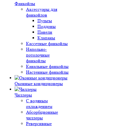
Фанкойлы
Аксессуары для
фанкойлов
Пульты
Поддоны
Панели
Клапаны
Кассетные фанкойлы
Напольно-
потолочные
фанкойлы
Канальные фанкойлы
Настенные фанкойлы
Оконные кондиционеры
Чиллеры
С водяным
охлаждением
Абсорбционные
чиллеры
Реверсивные