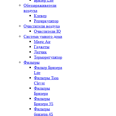
Бризер Lite
Обеззараживатели
воздуха
Клевер
Рециркулятор
Очистители воздуха
Очистители IQ
Система умного дома
Magic Air
Гаджеты
Датчик
Терморегулятор
Фильтры
Фильтр Бризера
Lite
Фильтры Tion
Clever
Фильтры
Бризера
Фильтры
Бризера 3S
Фильтры
бризера 4S